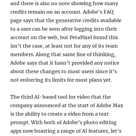
and there is also no note showing how many
credits remain on an account. Adobe’s FAQ
page says that the generative credits available
to a user can be seen after logging into their
account on the web, but PetaPixel found this
isn’t the case, at least not for any of its team
members. Along that same line of thinking,
Adobe says that it hasn’t provided any notice
about these changes to most users since it’s
not enforcing its limits for most plans yet.
The third AI-based tool for video that the
company announced at the start of Adobe Max
is the ability to create a video from a text
prompt. With both of Adobe’s photo editing
apps now boasting a range of AI features, let’s