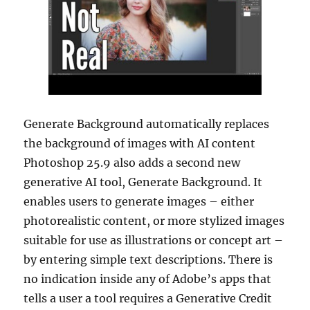
Generate Background automatically replaces
the background of images with AI content
Photoshop 25.9 also adds a second new
generative AI tool, Generate Background. It
enables users to generate images – either
photorealistic content, or more stylized images
suitable for use as illustrations or concept art –
by entering simple text descriptions. There is
no indication inside any of Adobe’s apps that
tells a user a tool requires a Generative Credit