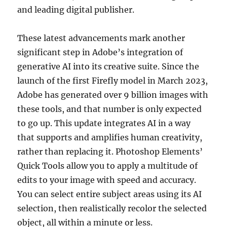
and leading digital publisher.
These latest advancements mark another
significant step in Adobe’s integration of
generative AI into its creative suite. Since the
launch of the first Firefly model in March 2023,
Adobe has generated over 9 billion images with
these tools, and that number is only expected
to go up. This update integrates AI in a way
that supports and amplifies human creativity,
rather than replacing it. Photoshop Elements’
Quick Tools allow you to apply a multitude of
edits to your image with speed and accuracy.
You can select entire subject areas using its AI
selection, then realistically recolor the selected
object, all within a minute or less.