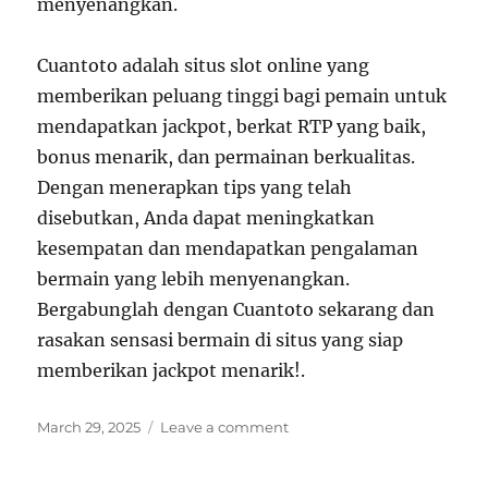
menyenangkan.
Cuantoto adalah situs slot online yang
memberikan peluang tinggi bagi pemain untuk
mendapatkan jackpot, berkat RTP yang baik,
bonus menarik, dan permainan berkualitas.
Dengan menerapkan tips yang telah
disebutkan, Anda dapat meningkatkan
kesempatan dan mendapatkan pengalaman
bermain yang lebih menyenangkan.
Bergabunglah dengan Cuantoto sekarang dan
rasakan sensasi bermain di situs yang siap
memberikan jackpot menarik!.
Posted
on
March 29, 2025
Leave a comment
on
Raih
Keuntungan