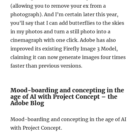
(allowing you to remove your ex from a
photograph). And I’m certain later this year,
you’ll say that I can add butterflies to the skies
in my photos and turn a still photo into a
cinemagraph with one click. Adobe has also
improved its existing Firefly Image 3 Model,
claiming it can now generate images four times
faster than previous versions.
Mood-boarding and concepting in the
age of AI with Project Concept – the
Adobe Blog
Mood-boarding and concepting in the age of AI
with Project Concept.