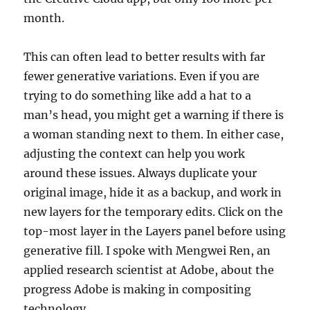
month.
This can often lead to better results with far
fewer generative variations. Even if you are
trying to do something like add a hat to a
man’s head, you might get a warning if there is
a woman standing next to them. In either case,
adjusting the context can help you work
around these issues. Always duplicate your
original image, hide it as a backup, and work in
new layers for the temporary edits. Click on the
top-most layer in the Layers panel before using
generative fill. I spoke with Mengwei Ren, an
applied research scientist at Adobe, about the
progress Adobe is making in compositing
technology.