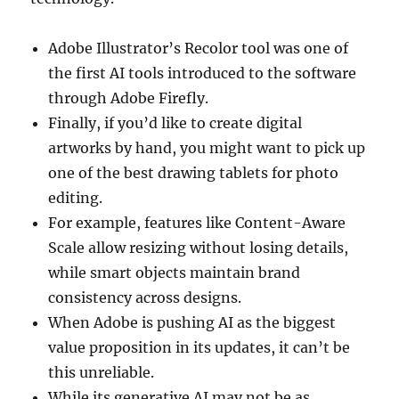
Adobe Illustrator’s Recolor tool was one of
the first AI tools introduced to the software
through Adobe Firefly.
Finally, if you’d like to create digital
artworks by hand, you might want to pick up
one of the best drawing tablets for photo
editing.
For example, features like Content-Aware
Scale allow resizing without losing details,
while smart objects maintain brand
consistency across designs.
When Adobe is pushing AI as the biggest
value proposition in its updates, it can’t be
this unreliable.
While its generative AI may not be as