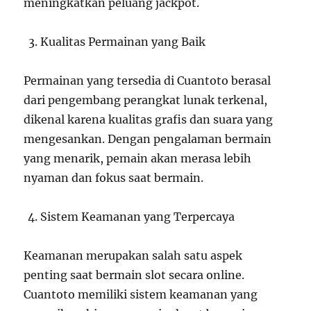
meningkatkan peluang jackpot.
Kualitas Permainan yang Baik
Permainan yang tersedia di Cuantoto berasal
dari pengembang perangkat lunak terkenal,
dikenal karena kualitas grafis dan suara yang
mengesankan. Dengan pengalaman bermain
yang menarik, pemain akan merasa lebih
nyaman dan fokus saat bermain.
Sistem Keamanan yang Terpercaya
Keamanan merupakan salah satu aspek
penting saat bermain slot secara online.
Cuantoto memiliki sistem keamanan yang