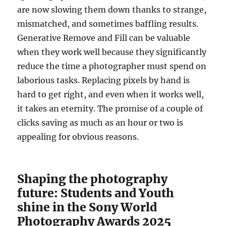
are now slowing them down thanks to strange,
mismatched, and sometimes baffling results.
Generative Remove and Fill can be valuable
when they work well because they significantly
reduce the time a photographer must spend on
laborious tasks. Replacing pixels by hand is
hard to get right, and even when it works well,
it takes an eternity. The promise of a couple of
clicks saving as much as an hour or two is
appealing for obvious reasons.
Shaping the photography
future: Students and Youth
shine in the Sony World
Photography Awards 2025