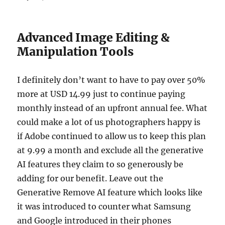
Advanced Image Editing &
Manipulation Tools
I definitely don’t want to have to pay over 50%
more at USD 14.99 just to continue paying
monthly instead of an upfront annual fee. What
could make a lot of us photographers happy is
if Adobe continued to allow us to keep this plan
at 9.99 a month and exclude all the generative
AI features they claim to so generously be
adding for our benefit. Leave out the
Generative Remove AI feature which looks like
it was introduced to counter what Samsung
and Google introduced in their phones