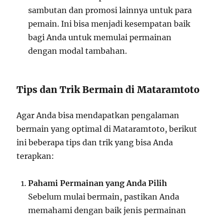
sambutan dan promosi lainnya untuk para
pemain. Ini bisa menjadi kesempatan baik
bagi Anda untuk memulai permainan
dengan modal tambahan.
Tips dan Trik Bermain di Mataramtoto
Agar Anda bisa mendapatkan pengalaman
bermain yang optimal di Mataramtoto, berikut
ini beberapa tips dan trik yang bisa Anda
terapkan:
Pahami Permainan yang Anda Pilih
Sebelum mulai bermain, pastikan Anda
memahami dengan baik jenis permainan