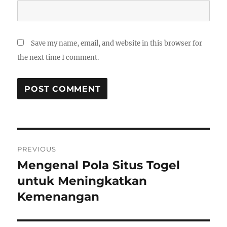
Save my name, email, and website in this browser for
the next time I comment.
Post
PREVIOUS
navigation
Mengenal Pola Situs Togel
Previous
post:
untuk Meningkatkan
Kemenangan