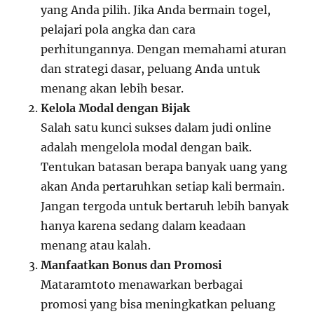
yang Anda pilih. Jika Anda bermain togel,
pelajari pola angka dan cara
perhitungannya. Dengan memahami aturan
dan strategi dasar, peluang Anda untuk
menang akan lebih besar.
Kelola Modal dengan Bijak
Salah satu kunci sukses dalam judi online
adalah mengelola modal dengan baik.
Tentukan batasan berapa banyak uang yang
akan Anda pertaruhkan setiap kali bermain.
Jangan tergoda untuk bertaruh lebih banyak
hanya karena sedang dalam keadaan
menang atau kalah.
Manfaatkan Bonus dan Promosi
Mataramtoto menawarkan berbagai
promosi yang bisa meningkatkan peluang