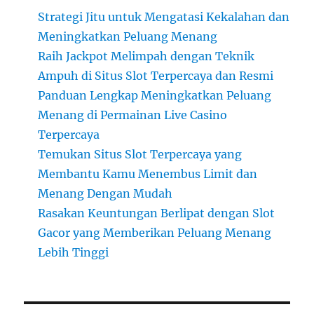
Strategi Jitu untuk Mengatasi Kekalahan dan
Meningkatkan Peluang Menang
Raih Jackpot Melimpah dengan Teknik
Ampuh di Situs Slot Terpercaya dan Resmi
Panduan Lengkap Meningkatkan Peluang
Menang di Permainan Live Casino
Terpercaya
Temukan Situs Slot Terpercaya yang
Membantu Kamu Menembus Limit dan
Menang Dengan Mudah
Rasakan Keuntungan Berlipat dengan Slot
Gacor yang Memberikan Peluang Menang
Lebih Tinggi