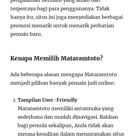
pengalaman bermain yang aman dan
terpercaya bagi para penggunanya. Tidak
hanya itu, situs ini juga menyediakan berbagai
promosi menarik untuk menarik perhatian
pemain baru.
Kenapa Memilih Mataramtoto?
Ada beberapa alasan mengapa Mataramtoto
menjadi pilihan banyak pemain judi online:
Tampilan User-Friendly
Mataramtoto memiliki antarmuka yang
sederhana dan mudah dinavigasi. Bahkan
bagi pemula sekalipun, Anda tidak akan
merasa kesulitan dalam menggunakan situs