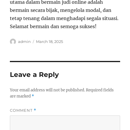
utama dalam bermain judi online adalah
bermain secara bijak, mengelola modal, dan
tetap tenang dalam menghadapi segala situasi.
Selamat bermain dan semoga sukses!
Author
Posted
admin
March 18, 2025
on
Leave a Reply
Your email address will not be published.
Required fields
are marked
*
COMMENT
*