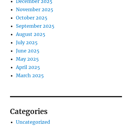
December 2025
November 2025
October 2025
September 2025
August 2025
July 2025
June 2025
May 2025
April 2025
March 2025
Categories
Uncategorized