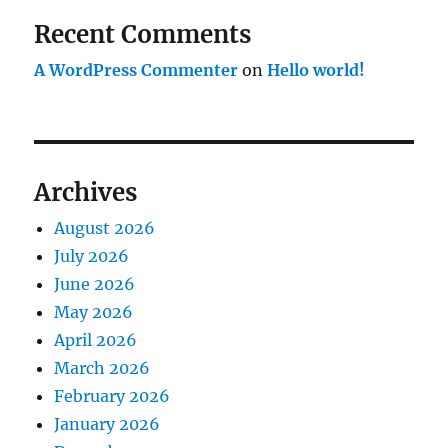
Recent Comments
A WordPress Commenter
on
Hello world!
Archives
August 2026
July 2026
June 2026
May 2026
April 2026
March 2026
February 2026
January 2026