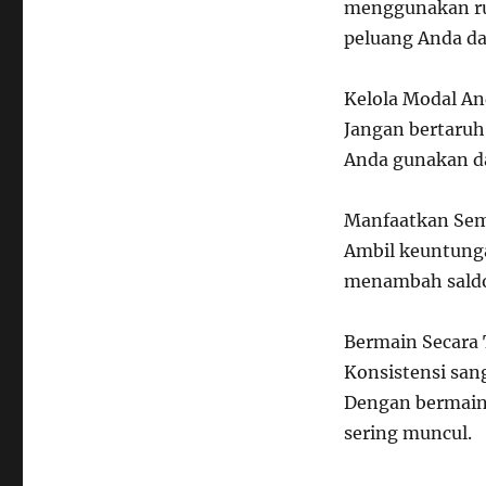
menggunakan ru
peluang Anda d
Kelola Modal An
Jangan bertaruh
Anda gunakan da
Manfaatkan Sem
Ambil keuntunga
menambah saldo
Bermain Secara 
Konsistensi san
Dengan bermain 
sering muncul.