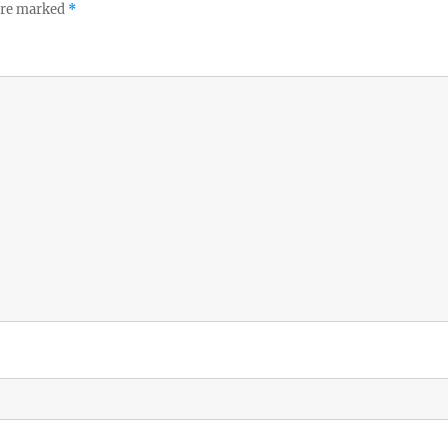
 are marked
*