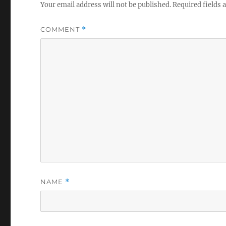
Your email address will not be published.
Required fields
COMMENT
*
NAME
*