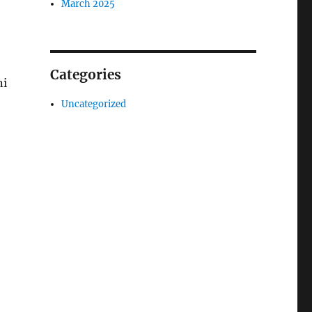
March 2025
Categories
ni
Uncategorized