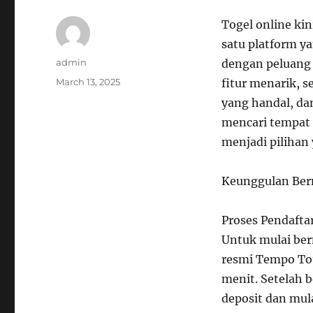
Togel online kin
satu platform y
Author
admin
dengan peluang 
Posted
March 13, 2025
fitur menarik, 
on
yang handal, da
mencari tempat 
menjadi pilihan 
Keunggulan Ber
Proses Pendafta
Untuk mulai ber
resmi Tempo Tot
menit. Setelah 
deposit dan mu