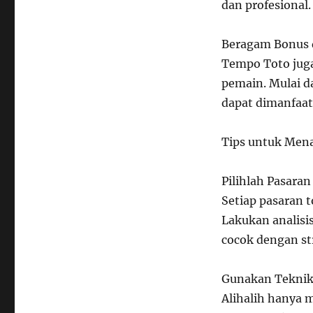
dan profesional.
Beragam Bonus 
Tempo Toto jug
pemain. Mulai da
dapat dimanfaa
Tips untuk Men
Pilihlah Pasaran
Setiap pasaran 
Lakukan analisi
cocok dengan st
Gunakan Teknik 
Alihalih hanya