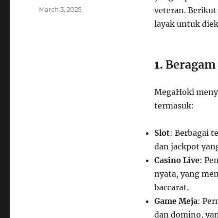
Posted
March 3, 2025
veteran. Berikut
on
layak untuk diek
1.
Beragam 
MegaHoki menyed
termasuk:
Slot
: Berbagai t
dan jackpot yan
Casino Live
: Pe
nyata, yang men
baccarat.
Game Meja
: Per
dan domino, yan