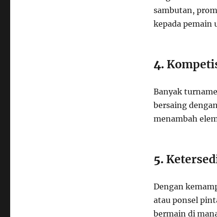
sambutan, prom
kepada pemain u
4.
Kompeti
Banyak turname
bersaing dengan
menambah eleme
5.
Ketersed
Dengan kemampu
atau ponsel pin
bermain di mana