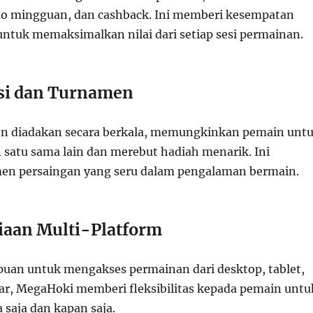
o mingguan, dan cashback. Ini memberi kesempatan
ntuk memaksimalkan nilai dari setiap sesi permainan.
si dan Turnamen
n diadakan secara berkala, memungkinkan pemain unt
 satu sama lain dan merebut hadiah menarik. Ini
n persaingan yang seru dalam pengalaman bermain.
iaan Multi-Platform
an untuk mengakses permainan dari desktop, tablet,
tar, MegaHoki memberi fleksibilitas kepada pemain untu
 saja dan kapan saja.