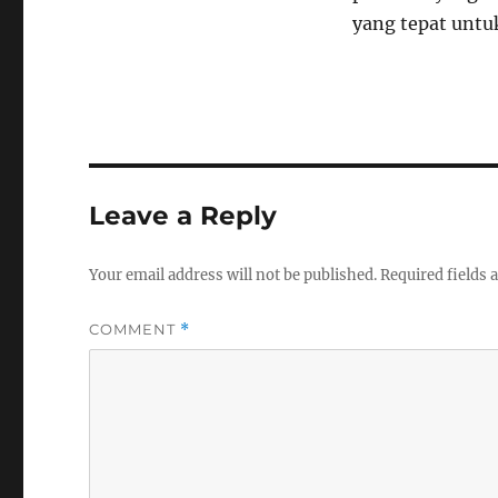
yang tepat untu
Leave a Reply
Your email address will not be published.
Required fields
COMMENT
*