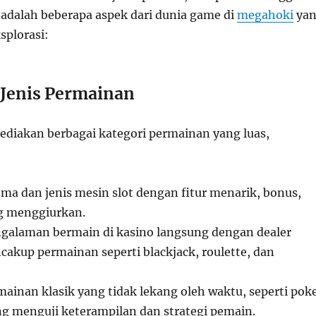
 adalah beberapa aspek dari dunia game di
megahoki
ya
splorasi:
Jenis Permainan
iakan berbagai kategori permainan yang luas,
ema dan jenis mesin slot dengan fitur menarik, bonus,
g menggiurkan.
ngalaman bermain di kasino langsung dengan dealer
cakup permainan seperti blackjack, roulette, dan
mainan klasik yang tidak lekang oleh waktu, seperti pok
g menguji keterampilan dan strategi pemain.