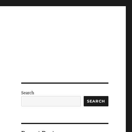
Search
SEARCH