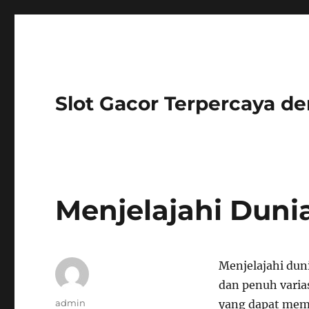
Slot Gacor Terpercaya d
Menjelajahi Dun
Menjelajahi du
dan penuh varia
Author
admin
yang dapat meme