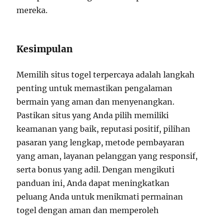
mereka.
Kesimpulan
Memilih situs togel terpercaya adalah langkah
penting untuk memastikan pengalaman
bermain yang aman dan menyenangkan.
Pastikan situs yang Anda pilih memiliki
keamanan yang baik, reputasi positif, pilihan
pasaran yang lengkap, metode pembayaran
yang aman, layanan pelanggan yang responsif,
serta bonus yang adil. Dengan mengikuti
panduan ini, Anda dapat meningkatkan
peluang Anda untuk menikmati permainan
togel dengan aman dan memperoleh