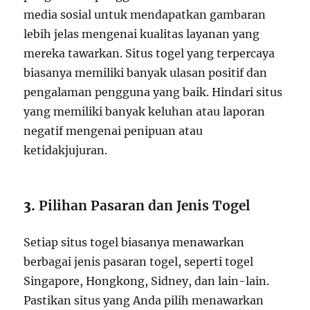
media sosial untuk mendapatkan gambaran
lebih jelas mengenai kualitas layanan yang
mereka tawarkan. Situs togel yang terpercaya
biasanya memiliki banyak ulasan positif dan
pengalaman pengguna yang baik. Hindari situs
yang memiliki banyak keluhan atau laporan
negatif mengenai penipuan atau
ketidakjujuran.
3.
Pilihan Pasaran dan Jenis Togel
Setiap situs togel biasanya menawarkan
berbagai jenis pasaran togel, seperti togel
Singapore, Hongkong, Sidney, dan lain-lain.
Pastikan situs yang Anda pilih menawarkan