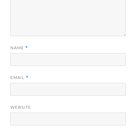
NAME
*
EMAIL
*
WEBSITE