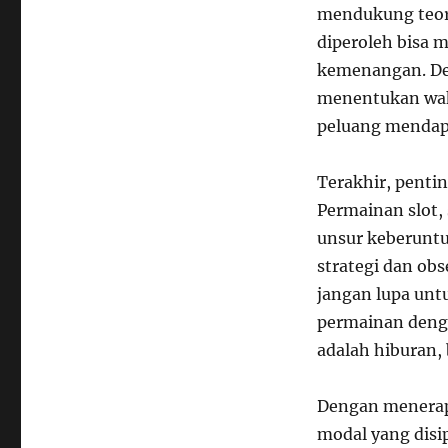
mendukung teori
diperoleh bisa 
kemenangan. Den
menentukan wak
peluang mendap
Terakhir, penti
Permainan slot,
unsur keberuntu
strategi dan ob
jangan lupa unt
permainan denga
adalah hiburan,
Dengan menerapk
modal yang disi