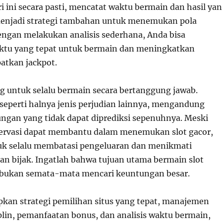
 ini secara pasti, mencatat waktu bermain dan hasil ya
menjadi strategi tambahan untuk menemukan pola
gan melakukan analisis sederhana, Anda bisa
tu yang tepat untuk bermain dan meningkatkan
atkan jackpot.
ng untuk selalu bermain secara bertanggung jawab.
 seperti halnya jenis perjudian lainnya, mengandung
ngan yang tidak dapat diprediksi sepenuhnya. Meski
servasi dapat membantu dalam menemukan slot gacor,
uk selalu membatasi pengeluaran dan menikmati
n bijak. Ingatlah bahwa tujuan utama bermain slot
 bukan semata-mata mencari keuntungan besar.
an strategi pemilihan situs yang tepat, manajemen
plin, pemanfaatan bonus, dan analisis waktu bermain,