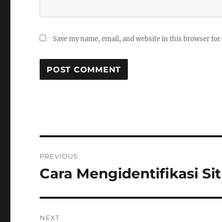
Save my name, email, and website in this browser for
Post
PREVIOUS
navigation
Cara Mengidentifikasi Si
Previous
post:
NEXT