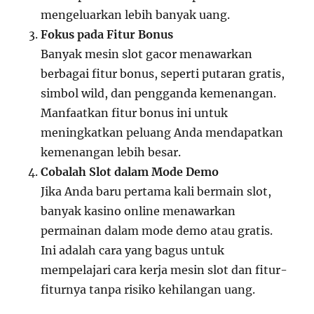
mengeluarkan lebih banyak uang.
Fokus pada Fitur Bonus
Banyak mesin slot gacor menawarkan
berbagai fitur bonus, seperti putaran gratis,
simbol wild, dan pengganda kemenangan.
Manfaatkan fitur bonus ini untuk
meningkatkan peluang Anda mendapatkan
kemenangan lebih besar.
Cobalah Slot dalam Mode Demo
Jika Anda baru pertama kali bermain slot,
banyak kasino online menawarkan
permainan dalam mode demo atau gratis.
Ini adalah cara yang bagus untuk
mempelajari cara kerja mesin slot dan fitur-
fiturnya tanpa risiko kehilangan uang.