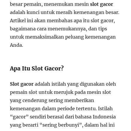
besar pemain, menemukan mesin
slot gacor
adalah kunci untuk meraih kemenangan besar.
Artikel ini akan membahas apa itu slot gacor,
bagaimana cara menemukannya, dan tips
untuk memaksimalkan peluang kemenangan
Anda.
Apa Itu Slot Gacor?
Slot gacor
adalah istilah yang digunakan oleh
pemain slot untuk merujuk pada mesin slot
yang cenderung sering memberikan
kemenangan dalam periode tertentu. Istilah
“gacor” sendiri berasal dari bahasa Indonesia
yang berarti “sering berbunyi”, dalam hal ini