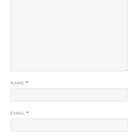
NAME
*
EMAIL
*