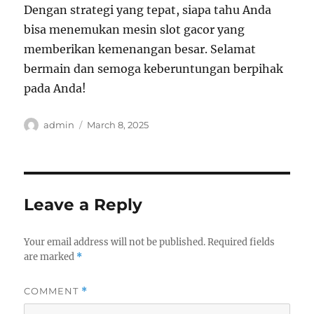
Dengan strategi yang tepat, siapa tahu Anda
bisa menemukan mesin slot gacor yang
memberikan kemenangan besar. Selamat
bermain dan semoga keberuntungan berpihak
pada Anda!
Author
Posted
admin
March 8, 2025
on
Leave a Reply
Your email address will not be published.
Required fields
are marked
*
COMMENT
*