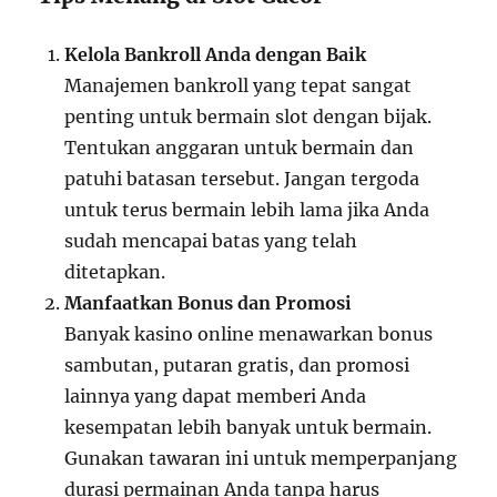
Kelola Bankroll Anda dengan Baik
Manajemen bankroll yang tepat sangat
penting untuk bermain slot dengan bijak.
Tentukan anggaran untuk bermain dan
patuhi batasan tersebut. Jangan tergoda
untuk terus bermain lebih lama jika Anda
sudah mencapai batas yang telah
ditetapkan.
Manfaatkan Bonus dan Promosi
Banyak kasino online menawarkan bonus
sambutan, putaran gratis, dan promosi
lainnya yang dapat memberi Anda
kesempatan lebih banyak untuk bermain.
Gunakan tawaran ini untuk memperpanjang
durasi permainan Anda tanpa harus