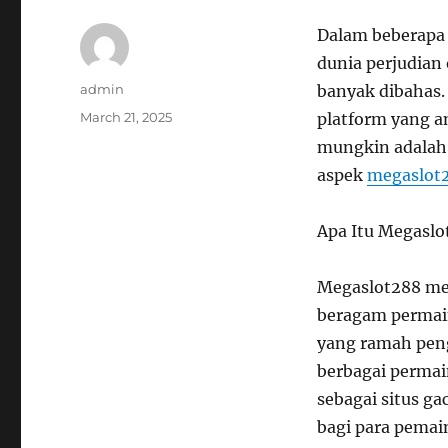
Dalam beberapa 
dunia perjudian 
Author
admin
banyak dibahas.
Posted
March 21, 2025
platform yang 
on
mungkin adalah p
aspek
megaslot
Apa Itu Megaslo
Megaslot288 me
beragam permain
yang ramah pen
berbagai permai
sebagai situs g
bagi para pemai