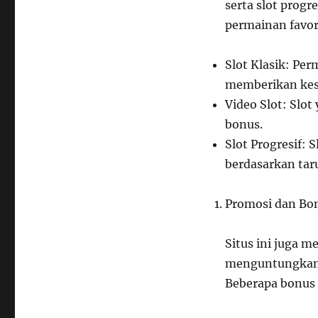
serta slot progr
permainan favori
Slot Klasik: Pe
memberikan kesa
Video Slot: Slo
bonus.
Slot Progresif:
berdasarkan tar
Promosi dan Bo
Situs ini juga 
menguntungkan 
Beberapa bonus 