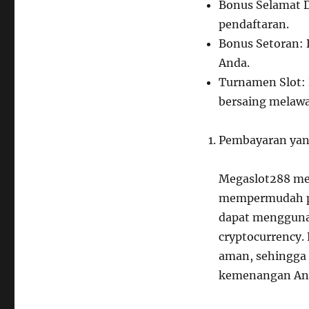
Bonus Selamat D
pendaftaran.
Bonus Setoran: 
Anda.
Turnamen Slot:
bersaing melawa
Pembayaran yan
Megaslot288 me
mempermudah pe
dapat menggunak
cryptocurrency. 
aman, sehingga 
kemenangan An