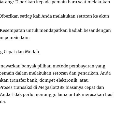
atang: Diberikan kepada pemain baru saat melakukan
Diberikan setiap kali Anda melakukan setoran ke akun
 Kesempatan untuk mendapatkan hadiah besar dengan
n pemain lain.
g Cepat dan Mudah
nawarkan banyak pilihan metode pembayaran yang
main dalam melakukan setoran dan penarikan. Anda
an transfer bank, dompet elektronik, atau
Proses transaksi di Megaslot288 biasanya cepat dan
Anda tidak perlu menunggu lama untuk merasakan hasi
da.