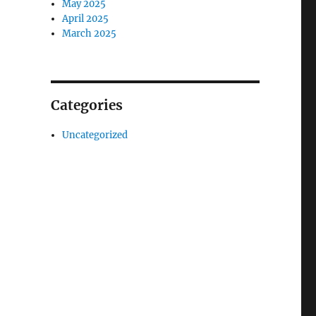
May 2025
April 2025
March 2025
Categories
Uncategorized