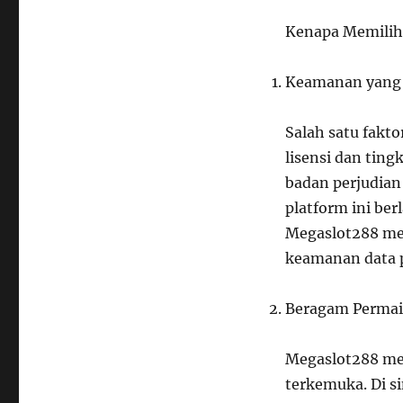
Kenapa Memilih
Keamanan yang T
Salah satu fakto
lisensi dan tin
badan perjudian
platform ini ber
Megaslot288 me
keamanan data 
Beragam Permai
Megaslot288 men
terkemuka. Di s