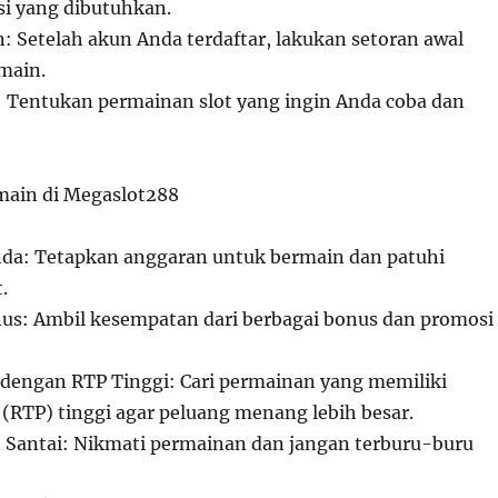
i yang dibutuhkan.
: Setelah akun Anda terdaftar, lakukan setoran awal
main.
: Tentukan permainan slot yang ingin Anda coba dan
main di Megaslot288
nda: Tetapkan anggaran untuk bermain dan patuhi
.
s: Ambil kesempatan dari berbagai bonus dan promosi
 dengan RTP Tinggi: Cari permainan yang memiliki
 (RTP) tinggi agar peluang menang lebih besar.
Santai: Nikmati permainan dan jangan terburu-buru