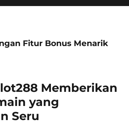
engan Fitur Bonus Menarik
Slot288 Memberikan
main yang
n Seru