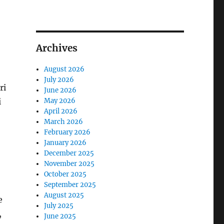
Archives
August 2026
July 2026
ri
June 2026
i
May 2026
April 2026
March 2026
February 2026
January 2026
December 2025
November 2025
October 2025
September 2025
August 2025
e
July 2025
,
June 2025