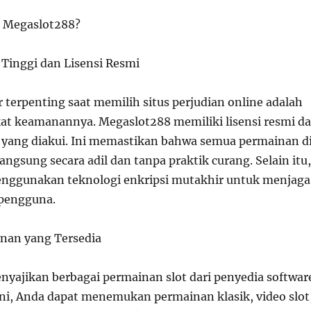
 Megaslot288?
inggi dan Lisensi Resmi
r terpenting saat memilih situs perjudian online adalah
gkat keamanannya. Megaslot288 memiliki lisensi resmi da
 yang diakui. Ini memastikan bahwa semua permainan d
langsung secara adil dan tanpa praktik curang. Selain itu,
nggunakan teknologi enkripsi mutakhir untuk menjaga
pengguna.
nan yang Tersedia
yajikan berbagai permainan slot dari penyedia softwar
ini, Anda dapat menemukan permainan klasik, video slot