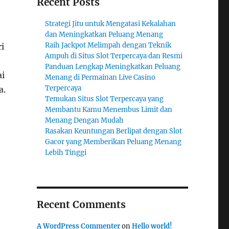
Recent Posts
Strategi Jitu untuk Mengatasi Kekalahan
dan Meningkatkan Peluang Menang
Raih Jackpot Melimpah dengan Teknik
i
Ampuh di Situs Slot Terpercaya dan Resmi
Panduan Lengkap Meningkatkan Peluang
ai
Menang di Permainan Live Casino
Terpercaya
a.
Temukan Situs Slot Terpercaya yang
Membantu Kamu Menembus Limit dan
Menang Dengan Mudah
Rasakan Keuntungan Berlipat dengan Slot
Gacor yang Memberikan Peluang Menang
Lebih Tinggi
Recent Comments
A WordPress Commenter
on
Hello world!