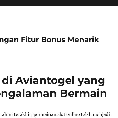
engan Fitur Bonus Menarik
 di Aviantogel yang
engalaman Bermain
tahun terakhir, permainan slot online telah menjadi