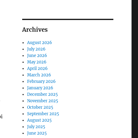
Archives
August 2026
July 2026
June 2026
May 2026
April 2026
March 2026
February 2026
January 2026
December 2025
a
November 2025
October 2025
September 2025
i
August 2025
July 2025
June 2025