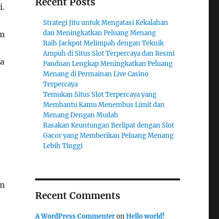
Recent Posts
i.
Strategi Jitu untuk Mengatasi Kekalahan
dan Meningkatkan Peluang Menang
am
Raih Jackpot Melimpah dengan Teknik
Ampuh di Situs Slot Terpercaya dan Resmi
ta
Panduan Lengkap Meningkatkan Peluang
Menang di Permainan Live Casino
Terpercaya
Temukan Situs Slot Terpercaya yang
Membantu Kamu Menembus Limit dan
Menang Dengan Mudah
Rasakan Keuntungan Berlipat dengan Slot
Gacor yang Memberikan Peluang Menang
Lebih Tinggi
rm
Recent Comments
A WordPress Commenter
on
Hello world!