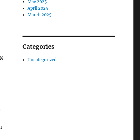
May 2025
April 2025
n
March 2025
Categories
ng
Uncategorized
n
i