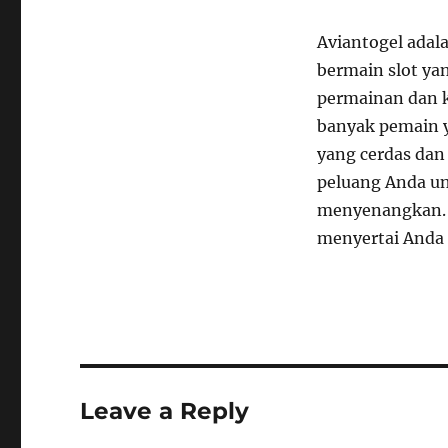
Aviantogel adal
bermain slot ya
permainan dan k
banyak pemain y
yang cerdas dan
peluang Anda u
menyenangkan. 
menyertai Anda 
Leave a Reply