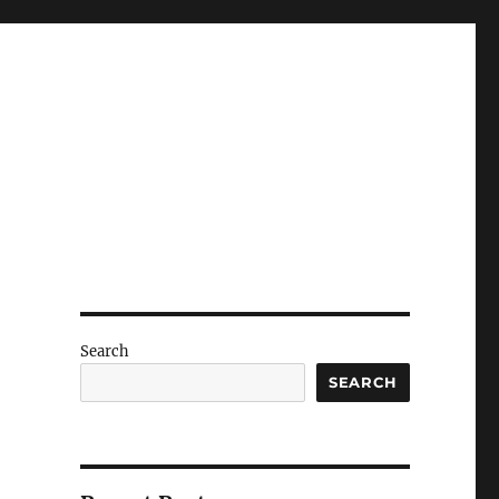
Search
SEARCH