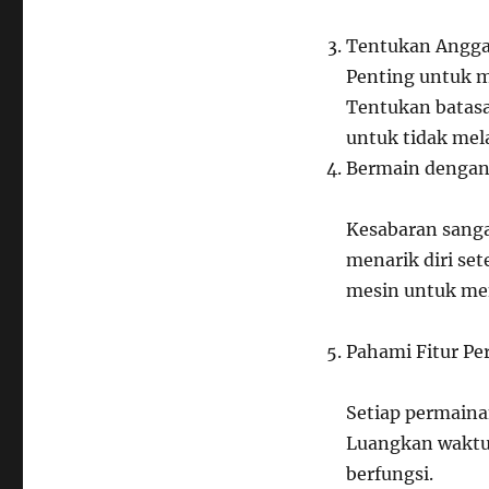
Tentukan Angg
Penting untuk 
Tentukan batasa
untuk tidak mel
Bermain dengan
Kesabaran sanga
menarik diri set
mesin untuk mem
Pahami Fitur P
Setiap permainan
Luangkan waktu 
berfungsi.