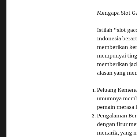
Mengapa Slot Ga
Istilah “slot ga
Indonesia berart
memberikan keme
mempunyai tingk
memberikan jack
alasan yang mem
Peluang Kemenan
umumnya member
pemain merasa l
Pengalaman Berm
dengan fitur men
menarik, yang 