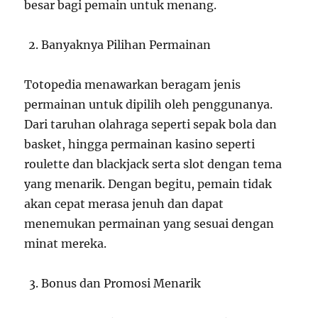
besar bagi pemain untuk menang.
Banyaknya Pilihan Permainan
Totopedia menawarkan beragam jenis
permainan untuk dipilih oleh penggunanya.
Dari taruhan olahraga seperti sepak bola dan
basket, hingga permainan kasino seperti
roulette dan blackjack serta slot dengan tema
yang menarik. Dengan begitu, pemain tidak
akan cepat merasa jenuh dan dapat
menemukan permainan yang sesuai dengan
minat mereka.
Bonus dan Promosi Menarik