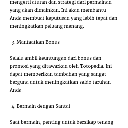
mengerti aturan dan strategi dari permainan
yang akan dimainkan. Ini akan membantu
Anda membuat keputusan yang lebih tepat dan
meningkatkan peluang menang.
Manfaatkan Bonus
Selalu ambil keuntungan dari bonus dan
promosi yang ditawarkan oleh Totopedia. Ini
dapat memberikan tambahan yang sangat
berguna untuk meningkatkan saldo taruhan
Anda.
Bermain dengan Santai
Saat bermain, penting untuk bersikap tenang