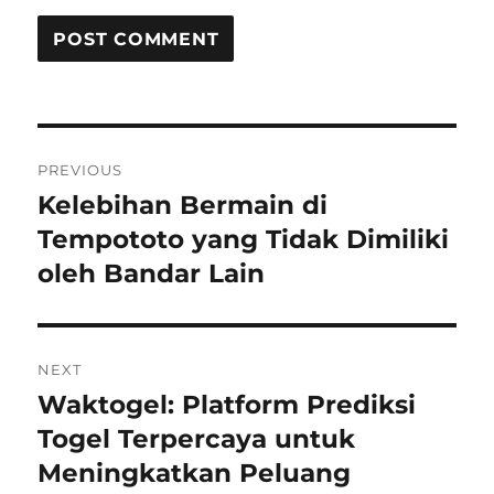
Post
PREVIOUS
navigation
Kelebihan Bermain di
Previous
post:
Tempototo yang Tidak Dimiliki
oleh Bandar Lain
NEXT
Waktogel: Platform Prediksi
Next
post:
Togel Terpercaya untuk
Meningkatkan Peluang