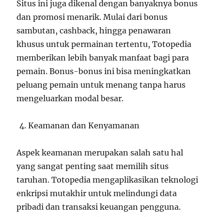
Situs ini juga dikenal dengan banyaknya bonus
dan promosi menarik. Mulai dari bonus
sambutan, cashback, hingga penawaran
khusus untuk permainan tertentu, Totopedia
memberikan lebih banyak manfaat bagi para
pemain. Bonus-bonus ini bisa meningkatkan
peluang pemain untuk menang tanpa harus
mengeluarkan modal besar.
Keamanan dan Kenyamanan
Aspek keamanan merupakan salah satu hal
yang sangat penting saat memilih situs
taruhan. Totopedia mengaplikasikan teknologi
enkripsi mutakhir untuk melindungi data
pribadi dan transaksi keuangan pengguna.