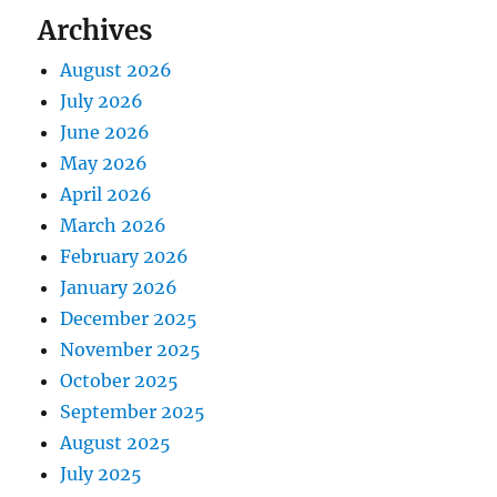
Archives
August 2026
July 2026
June 2026
May 2026
April 2026
March 2026
February 2026
January 2026
December 2025
November 2025
October 2025
September 2025
August 2025
July 2025