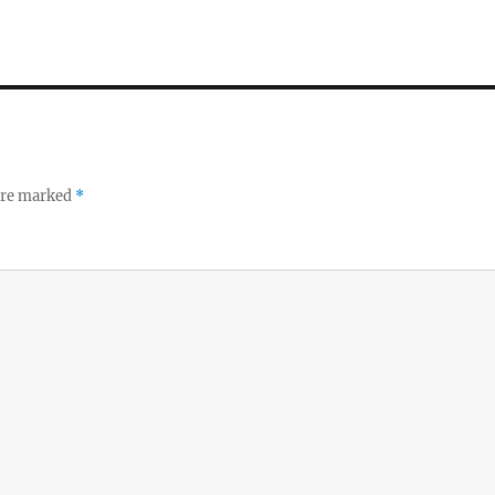
 are marked
*