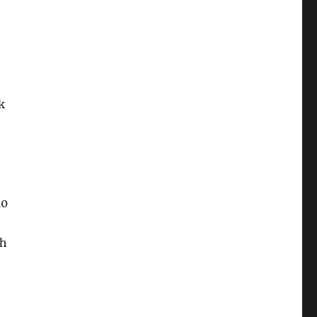
k
10
ah