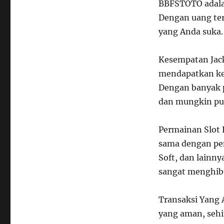
BBFSTOTO adala
Dengan uang ter
yang Anda suka.
Kesempatan Jack
mendapatkan kes
Dengan banyak p
dan mungkin pu
Permainan Slot 
sama dengan pen
Soft, dan lainn
sangat menghib
Transaksi Yang
yang aman, sehi