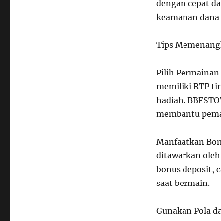
dengan cepat da
keamanan dana 
Tips Memenangk
Pilih Permainan
memiliki RTP ti
hadiah. BBFSTO
membantu pemai
Manfaatkan Bon
ditawarkan ole
bonus deposit, 
saat bermain.
Gunakan Pola da