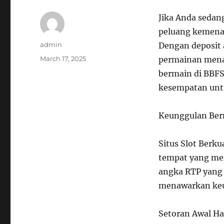
Jika Anda sedan
peluang kemenan
Author
admin
Dengan deposit
Posted
March 17, 2025
permainan menar
on
bermain di BBF
kesempatan unt
Keunggulan Ber
Situs Slot Berk
tempat yang mem
angka RTP yang
menawarkan keu
Setoran Awal H