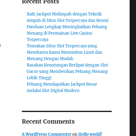
Recent Posts
Raih Jackpot Melimpah dengan Teknik
Ampuh di Situs Slot Terpercaya dan Resmi
Panduan Lengkap Meningkatkan Peluang
Menang di Permainan Live Casino
Terpercaya
n
Temukan Situs Slot Terpercaya yang
Membantu Kamu Menembus Limit dan
Menang Dengan Mudah
Rasakan Keuntungan Berlipat dengan Slot
Gacor yang Memberikan Peluang Menang
Lebih Tinggi
Peluang Mendapatkan Jackpot Besar
melalui Slot Digital Modern
Recent Comments
A WordPress Commenter
on
Hello world!