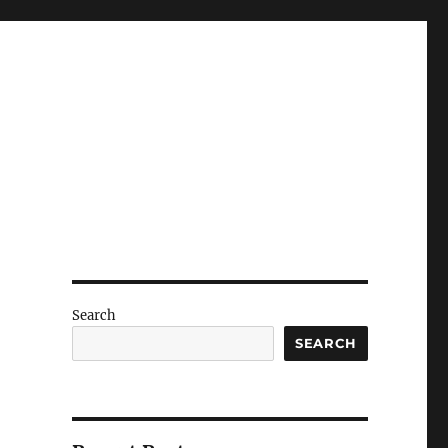
Search
SEARCH