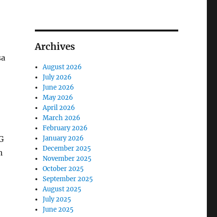
Archives
sa
August 2026
July 2026
June 2026
May 2026
April 2026
March 2026
February 2026
G
January 2026
December 2025
n
November 2025
October 2025
September 2025
August 2025
July 2025
June 2025