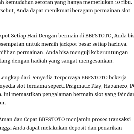
h kemudahan setoran yang hanya memerlukan 10 ribu.
sebut, Anda dapat menikmati beragam permainan slot
pot Setiap Hari Dengan bermain di BBFSTOTO, Anda bi
empatan untuk meraih jackpot besar setiap harinya.
ilihan permainan, Anda bisa menguji keberuntungan
lang dengan hadiah yang sangat mengesankan.
Lengkap dari Penyedia Terpercaya BBFSTOTO bekerja
yedia slot ternama seperti Pragmatic Play, Habanero, P
ya. Ini memastikan pengalaman bermain slot yang fair da
ur.
 Aman dan Cepat BBFSTOTO menjamin proses transaksi
ngga Anda dapat melakukan deposit dan penarikan