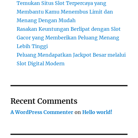
Temukan Situs Slot Terpercaya yang
Membantu Kamu Menembus Limit dan
Menang Dengan Mudah
Rasakan Keuntungan Berlipat dengan Slot
Gacor yang Memberikan Peluang Menang
Lebih Tinggi
Peluang Mendapatkan Jackpot Besar melalui
Slot Digital Modern
Recent Comments
A WordPress Commenter
on
Hello world!