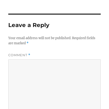
on
Leave a Reply
Your email address will not be published.
Required fields
are marked
*
COMMENT
*