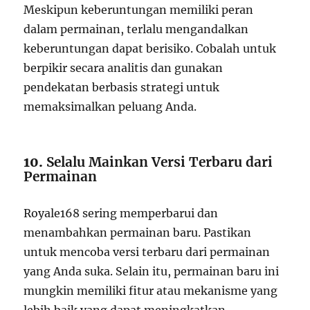
Meskipun keberuntungan memiliki peran
dalam permainan, terlalu mengandalkan
keberuntungan dapat berisiko. Cobalah untuk
berpikir secara analitis dan gunakan
pendekatan berbasis strategi untuk
memaksimalkan peluang Anda.
10.
Selalu Mainkan Versi Terbaru dari
Permainan
Royale168 sering memperbarui dan
menambahkan permainan baru. Pastikan
untuk mencoba versi terbaru dari permainan
yang Anda suka. Selain itu, permainan baru ini
mungkin memiliki fitur atau mekanisme yang