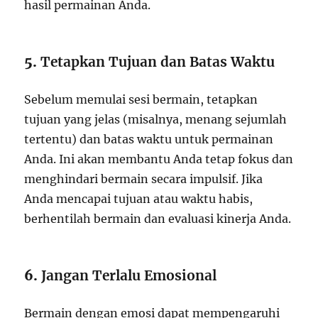
hasil permainan Anda.
5.
Tetapkan Tujuan dan Batas Waktu
Sebelum memulai sesi bermain, tetapkan
tujuan yang jelas (misalnya, menang sejumlah
tertentu) dan batas waktu untuk permainan
Anda. Ini akan membantu Anda tetap fokus dan
menghindari bermain secara impulsif. Jika
Anda mencapai tujuan atau waktu habis,
berhentilah bermain dan evaluasi kinerja Anda.
6.
Jangan Terlalu Emosional
Bermain dengan emosi dapat mempengaruhi