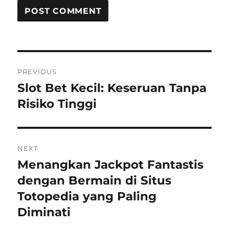
Post
PREVIOUS
navigation
Slot Bet Kecil: Keseruan Tanpa
Previous
post:
Risiko Tinggi
NEXT
Menangkan Jackpot Fantastis
Next
post:
dengan Bermain di Situs
Totopedia yang Paling
Diminati