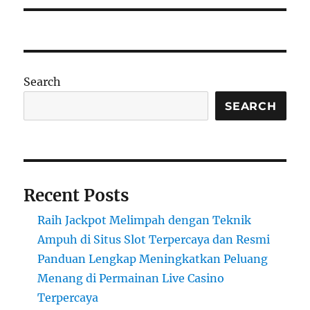
Search
SEARCH
Recent Posts
Raih Jackpot Melimpah dengan Teknik
Ampuh di Situs Slot Terpercaya dan Resmi
Panduan Lengkap Meningkatkan Peluang
Menang di Permainan Live Casino
Terpercaya