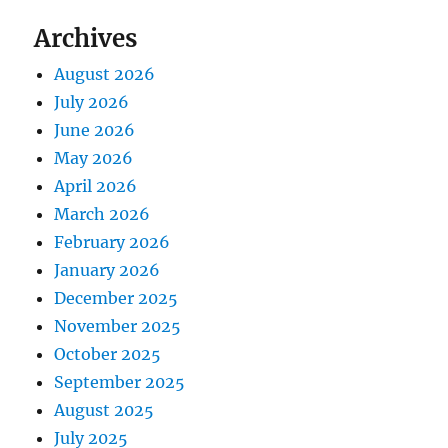
Archives
August 2026
July 2026
June 2026
May 2026
April 2026
March 2026
February 2026
January 2026
December 2025
November 2025
October 2025
September 2025
August 2025
July 2025