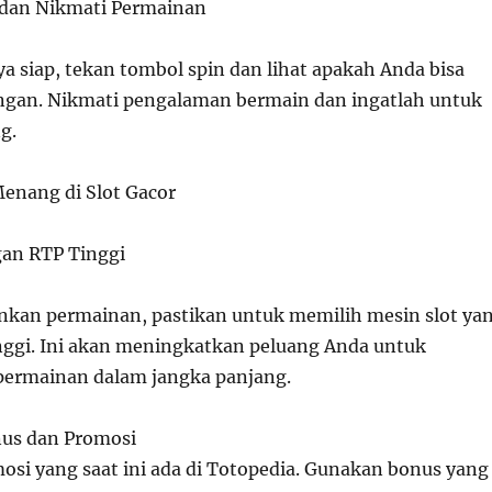
 dan Nikmati Permainan
a siap, tekan tombol spin dan lihat apakah Anda bisa
gan. Nikmati pengalaman bermain dan ingatlah untuk
g.
Menang di Slot Gacor
gan RTP Tinggi
kan permainan, pastikan untuk memilih mesin slot ya
nggi. Ini akan meningkatkan peluang Anda untuk
rmainan dalam jangka panjang.
us dan Promosi
mosi yang saat ini ada di Totopedia. Gunakan bonus yang