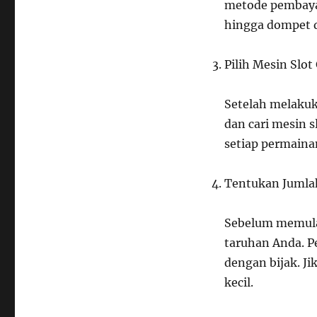
metode pembaya
hingga dompet d
Pilih Mesin Slot
Setelah melakuk
dan cari mesin sl
setiap permaina
Tentukan Jumla
Sebelum memula
taruhan Anda. P
dengan bijak. J
kecil.