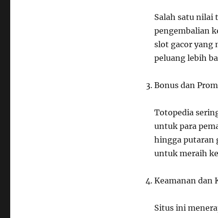
Salah satu nilai
pengembalian ke
slot gacor yang
peluang lebih b
Bonus dan Prom
Totopedia serin
untuk para pema
hingga putaran 
untuk meraih ke
Keamanan dan 
Situs ini mener