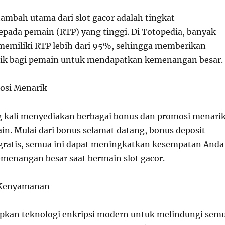
 tambah utama dari slot gacor adalah tingkat
pada pemain (RTP) yang tinggi. Di Totopedia, banyak
 memiliki RTP lebih dari 95%, sehingga memberikan
aik bagi pemain untuk mendapatkan kemenangan besar.
osi Menarik
g kali menyediakan berbagai bonus dan promosi menari
in. Mulai dari bonus selamat datang, bonus deposit
gratis, semua ini dapat meningkatkan kesempatan Anda
menangan besar saat bermain slot gacor.
Kenyamanan
apkan teknologi enkripsi modern untuk melindungi sem