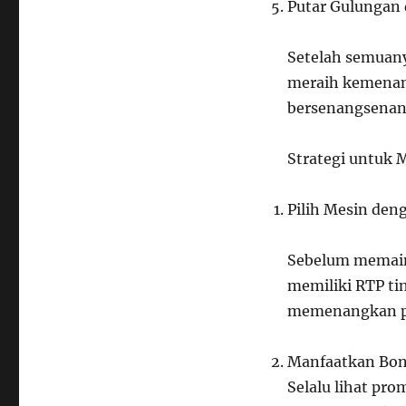
Putar Gulungan
Setelah semuany
meraih kemenan
bersenangsenan
Strategi untuk 
Pilih Mesin den
Sebelum memain
memiliki RTP ti
memenangkan pe
Manfaatkan Bon
Selalu lihat pro