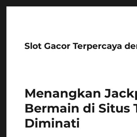
Slot Gacor Terpercaya d
Menangkan Jackp
Bermain di Situs
Diminati