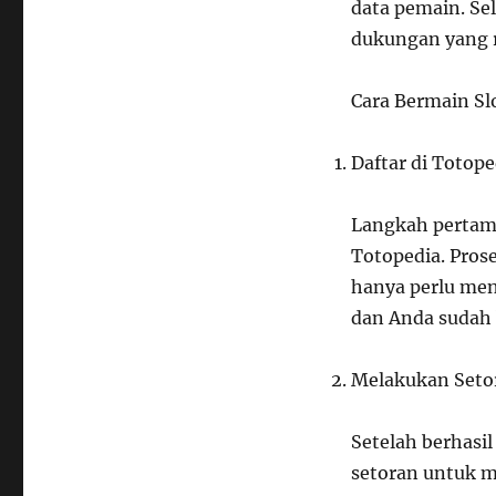
data pemain. Se
dukungan yang r
Cara Bermain Sl
Daftar di Totope
Langkah pertama
Totopedia. Pros
hanya perlu men
dan Anda sudah 
Melakukan Seto
Setelah berhasi
setoran untuk 