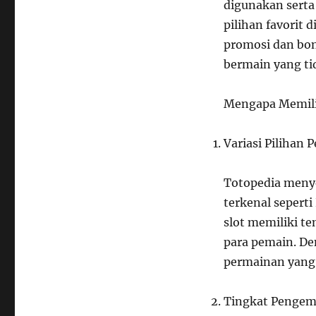
digunakan serta
pilihan favorit 
promosi dan bo
bermain yang ti
Mengapa Memilih
Variasi Pilihan
Totopedia menye
terkenal seperti
slot memiliki t
para pemain. De
permainan yang 
Tingkat Pengem