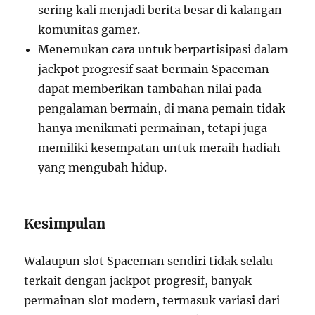
sering kali menjadi berita besar di kalangan
komunitas gamer.
Menemukan cara untuk berpartisipasi dalam
jackpot progresif saat bermain Spaceman
dapat memberikan tambahan nilai pada
pengalaman bermain, di mana pemain tidak
hanya menikmati permainan, tetapi juga
memiliki kesempatan untuk meraih hadiah
yang mengubah hidup.
Kesimpulan
Walaupun slot Spaceman sendiri tidak selalu
terkait dengan jackpot progresif, banyak
permainan slot modern, termasuk variasi dari