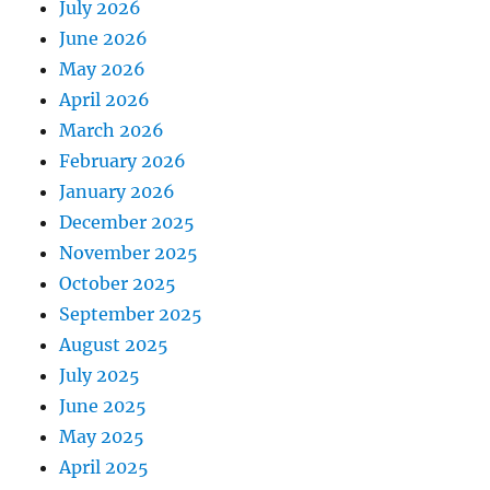
July 2026
June 2026
May 2026
April 2026
March 2026
February 2026
January 2026
December 2025
November 2025
October 2025
September 2025
August 2025
July 2025
June 2025
May 2025
April 2025