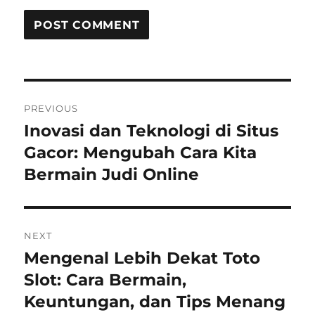
Post
PREVIOUS
navigation
Inovasi dan Teknologi di Situs
Previous
post:
Gacor: Mengubah Cara Kita
Bermain Judi Online
NEXT
Mengenal Lebih Dekat Toto
Next
post:
Slot: Cara Bermain,
Keuntungan, dan Tips Menang