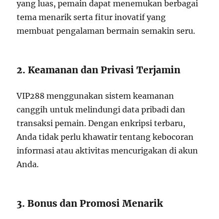
yang luas, pemain dapat menemukan berbagai
tema menarik serta fitur inovatif yang
membuat pengalaman bermain semakin seru.
2. Keamanan dan Privasi Terjamin
VIP288 menggunakan sistem keamanan
canggih untuk melindungi data pribadi dan
transaksi pemain. Dengan enkripsi terbaru,
Anda tidak perlu khawatir tentang kebocoran
informasi atau aktivitas mencurigakan di akun
Anda.
3. Bonus dan Promosi Menarik