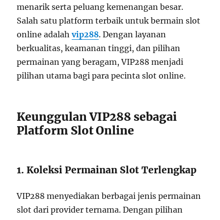
menarik serta peluang kemenangan besar.
Salah satu platform terbaik untuk bermain slot
online adalah
vip288
. Dengan layanan
berkualitas, keamanan tinggi, dan pilihan
permainan yang beragam, VIP288 menjadi
pilihan utama bagi para pecinta slot online.
Keunggulan VIP288 sebagai
Platform Slot Online
1. Koleksi Permainan Slot Terlengkap
VIP288 menyediakan berbagai jenis permainan
slot dari provider ternama. Dengan pilihan