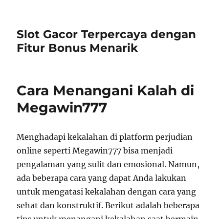
Slot Gacor Terpercaya dengan
Fitur Bonus Menarik
Cara Menangani Kalah di
Megawin777
Menghadapi kekalahan di platform perjudian
online seperti Megawin777 bisa menjadi
pengalaman yang sulit dan emosional. Namun,
ada beberapa cara yang dapat Anda lakukan
untuk mengatasi kekalahan dengan cara yang
sehat dan konstruktif. Berikut adalah beberapa