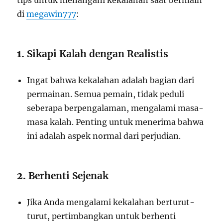
tips untuk menangani kekalahan saat bermain
di
megawin777
:
1.
Sikapi Kalah dengan Realistis
Ingat bahwa kekalahan adalah bagian dari
permainan. Semua pemain, tidak peduli
seberapa berpengalaman, mengalami masa-
masa kalah. Penting untuk menerima bahwa
ini adalah aspek normal dari perjudian.
2.
Berhenti Sejenak
Jika Anda mengalami kekalahan berturut-
turut, pertimbangkan untuk berhenti