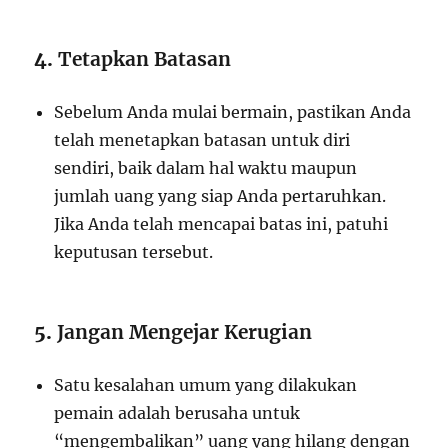
4.
Tetapkan Batasan
Sebelum Anda mulai bermain, pastikan Anda
telah menetapkan batasan untuk diri
sendiri, baik dalam hal waktu maupun
jumlah uang yang siap Anda pertaruhkan.
Jika Anda telah mencapai batas ini, patuhi
keputusan tersebut.
5.
Jangan Mengejar Kerugian
Satu kesalahan umum yang dilakukan
pemain adalah berusaha untuk
“mengembalikan” uang yang hilang dengan