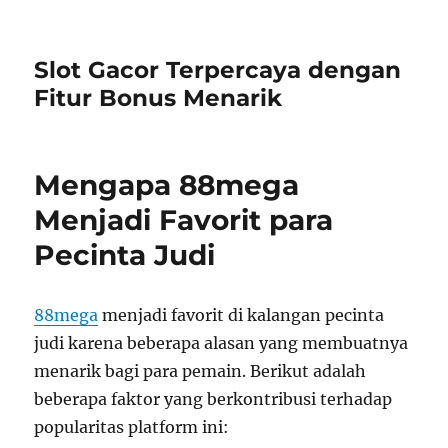
Slot Gacor Terpercaya dengan
Fitur Bonus Menarik
Mengapa 88mega
Menjadi Favorit para
Pecinta Judi
88mega
menjadi favorit di kalangan pecinta
judi karena beberapa alasan yang membuatnya
menarik bagi para pemain. Berikut adalah
beberapa faktor yang berkontribusi terhadap
popularitas platform ini: