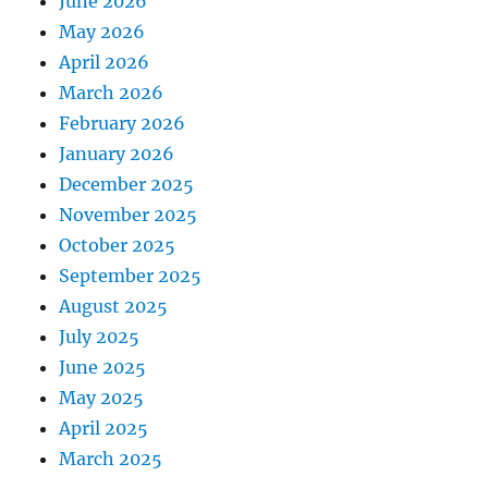
June 2026
May 2026
April 2026
March 2026
February 2026
January 2026
December 2025
November 2025
October 2025
September 2025
August 2025
July 2025
June 2025
May 2025
April 2025
March 2025