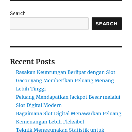
Search
SEARCH
Recent Posts
Rasakan Keuntungan Berlipat dengan Slot
Gacor yang Memberikan Peluang Menang
Lebih Tinggi
Peluang Mendapatkan Jackpot Besar melalui
Slot Digital Modern
Bagaimana Slot Digital Menawarkan Peluang
Kemenangan Lebih Fleksibel
Teknik Menggunakan Statistik untuk