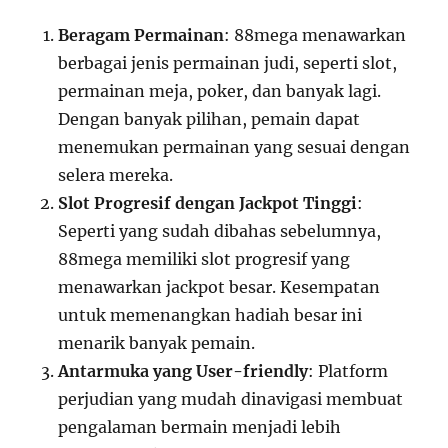
Beragam Permainan
: 88mega menawarkan
berbagai jenis permainan judi, seperti slot,
permainan meja, poker, dan banyak lagi.
Dengan banyak pilihan, pemain dapat
menemukan permainan yang sesuai dengan
selera mereka.
Slot Progresif dengan Jackpot Tinggi
:
Seperti yang sudah dibahas sebelumnya,
88mega memiliki slot progresif yang
menawarkan jackpot besar. Kesempatan
untuk memenangkan hadiah besar ini
menarik banyak pemain.
Antarmuka yang User-friendly
: Platform
perjudian yang mudah dinavigasi membuat
pengalaman bermain menjadi lebih