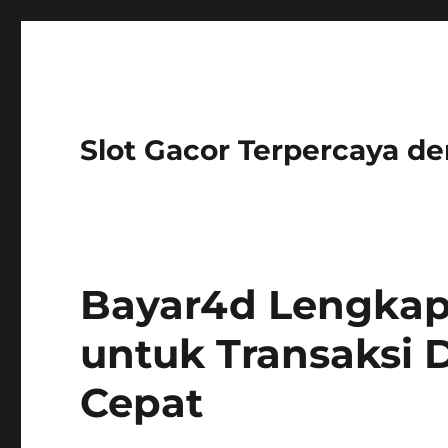
Slot Gacor Terpercaya d
Bayar4d Lengkap
untuk Transaksi 
Cepat