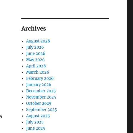
Archives
August 2026
July 2026
June 2026
May 2026
April 2026
March 2026
February 2026
January 2026
December 2025
November 2025
October 2025
September 2025
a
August 2025
July 2025
June 2025