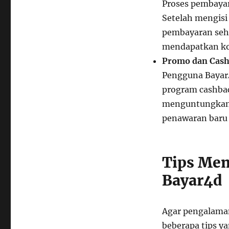
Proses pembayar
Setelah mengisi
pembayaran seh
mendapatkan ko
Promo dan Cash
Pengguna Bayar
program cashba
menguntungkan. 
penawaran baru
Tips Me
Bayar4d
Agar pengalama
beberapa tips y