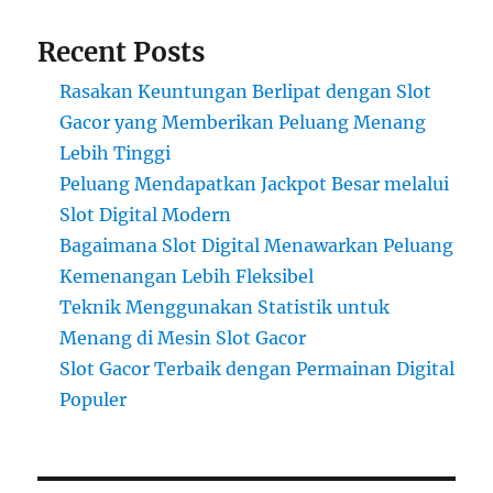
Recent Posts
Rasakan Keuntungan Berlipat dengan Slot
Gacor yang Memberikan Peluang Menang
Lebih Tinggi
Peluang Mendapatkan Jackpot Besar melalui
Slot Digital Modern
Bagaimana Slot Digital Menawarkan Peluang
Kemenangan Lebih Fleksibel
Teknik Menggunakan Statistik untuk
Menang di Mesin Slot Gacor
Slot Gacor Terbaik dengan Permainan Digital
Populer