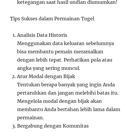
ketegangan saat hasil undian diumumkan!
Tips Sukses dalam Permainan Togel
Analisis Data Historis
Menggunakan data keluaran sebelumnya
bisa membantu pemain meramalkan
dengan lebih tepat. Perhatikan pola atau
angka yang sering muncul.
Atur Modal dengan Bijak
Tentukan berapa banyak yang ingin Anda
pertaruhkan dan jangan melebihi batas itu.
Mengelola modal dengan bijak akan
membantu Anda bertahan lebih lama dalam
permainan.
Bergabung dengan Komunitas