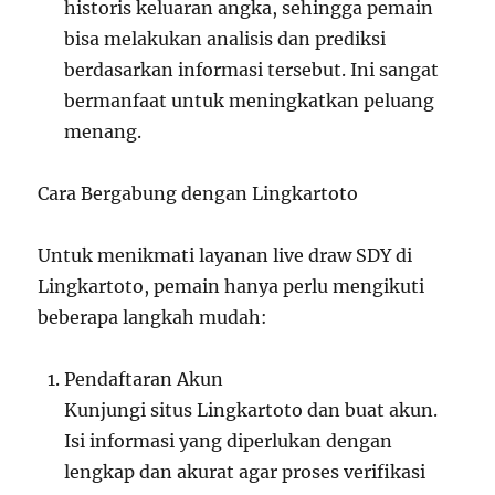
historis keluaran angka, sehingga pemain
bisa melakukan analisis dan prediksi
berdasarkan informasi tersebut. Ini sangat
bermanfaat untuk meningkatkan peluang
menang.
Cara Bergabung dengan Lingkartoto
Untuk menikmati layanan live draw SDY di
Lingkartoto, pemain hanya perlu mengikuti
beberapa langkah mudah:
Pendaftaran Akun
Kunjungi situs Lingkartoto dan buat akun.
Isi informasi yang diperlukan dengan
lengkap dan akurat agar proses verifikasi