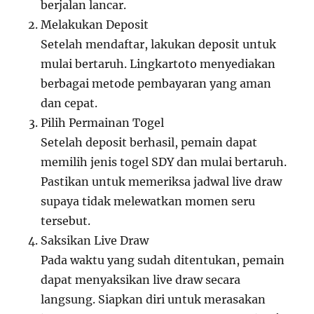
berjalan lancar.
Melakukan Deposit
Setelah mendaftar, lakukan deposit untuk
mulai bertaruh. Lingkartoto menyediakan
berbagai metode pembayaran yang aman
dan cepat.
Pilih Permainan Togel
Setelah deposit berhasil, pemain dapat
memilih jenis togel SDY dan mulai bertaruh.
Pastikan untuk memeriksa jadwal live draw
supaya tidak melewatkan momen seru
tersebut.
Saksikan Live Draw
Pada waktu yang sudah ditentukan, pemain
dapat menyaksikan live draw secara
langsung. Siapkan diri untuk merasakan