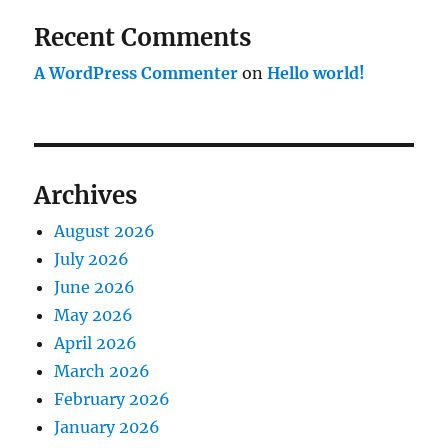
Recent Comments
A WordPress Commenter
on
Hello world!
Archives
August 2026
July 2026
June 2026
May 2026
April 2026
March 2026
February 2026
January 2026