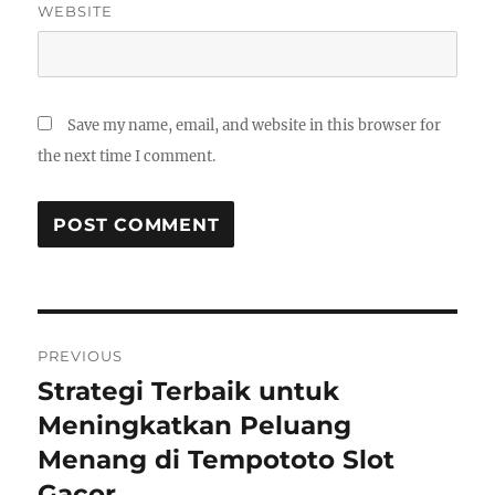
WEBSITE
Save my name, email, and website in this browser for
the next time I comment.
Post
PREVIOUS
navigation
Strategi Terbaik untuk
Previous
post:
Meningkatkan Peluang
Menang di Tempototo Slot
Gacor