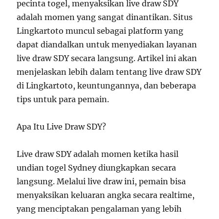
pecinta togel, menyaksikan live draw SDY
adalah momen yang sangat dinantikan. Situs
Lingkartoto muncul sebagai platform yang
dapat diandalkan untuk menyediakan layanan
live draw SDY secara langsung. Artikel ini akan
menjelaskan lebih dalam tentang live draw SDY
di Lingkartoto, keuntungannya, dan beberapa
tips untuk para pemain.
Apa Itu Live Draw SDY?
Live draw SDY adalah momen ketika hasil
undian togel Sydney diungkapkan secara
langsung. Melalui live draw ini, pemain bisa
menyaksikan keluaran angka secara realtime,
yang menciptakan pengalaman yang lebih