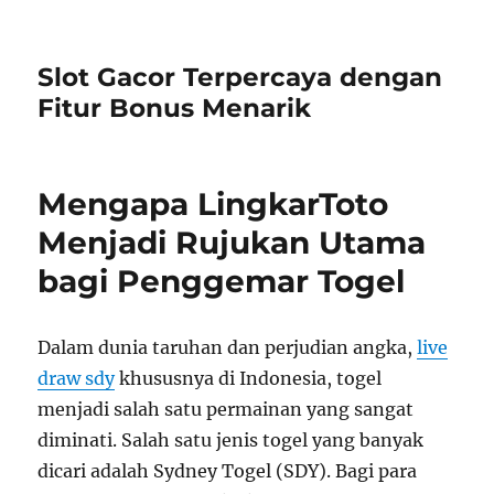
Slot Gacor Terpercaya dengan
Fitur Bonus Menarik
Mengapa LingkarToto
Menjadi Rujukan Utama
bagi Penggemar Togel
Dalam dunia taruhan dan perjudian angka,
live
draw sdy
khususnya di Indonesia, togel
menjadi salah satu permainan yang sangat
diminati. Salah satu jenis togel yang banyak
dicari adalah Sydney Togel (SDY). Bagi para