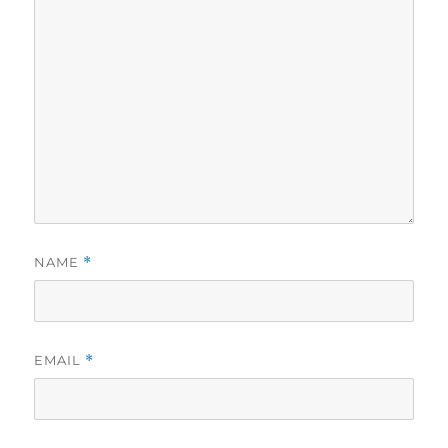
NAME
*
EMAIL
*