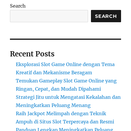
Search
SEARCH
Recent Posts
Eksplorasi Slot Game Online dengan Tema
Kreatif dan Mekanisme Beragam
Temukan Gameplay Slot Game Online yang
Ringan, Cepat, dan Mudah Dipahami
Strategi Jitu untuk Mengatasi Kekalahan dan
Meningkatkan Peluang Menang
Raih Jackpot Melimpah dengan Teknik
Ampuh di Situs Slot Terpercaya dan Resmi
Panduan Lengkap Meningkatkan Peluang