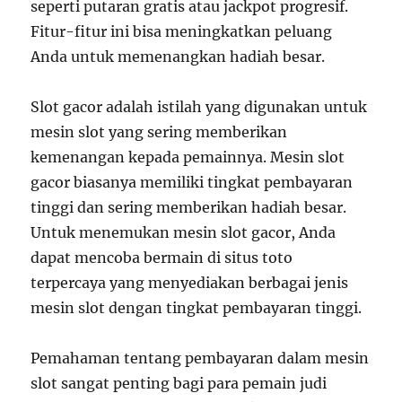
seperti putaran gratis atau jackpot progresif.
Fitur-fitur ini bisa meningkatkan peluang
Anda untuk memenangkan hadiah besar.
Slot gacor adalah istilah yang digunakan untuk
mesin slot yang sering memberikan
kemenangan kepada pemainnya. Mesin slot
gacor biasanya memiliki tingkat pembayaran
tinggi dan sering memberikan hadiah besar.
Untuk menemukan mesin slot gacor, Anda
dapat mencoba bermain di situs toto
terpercaya yang menyediakan berbagai jenis
mesin slot dengan tingkat pembayaran tinggi.
Pemahaman tentang pembayaran dalam mesin
slot sangat penting bagi para pemain judi