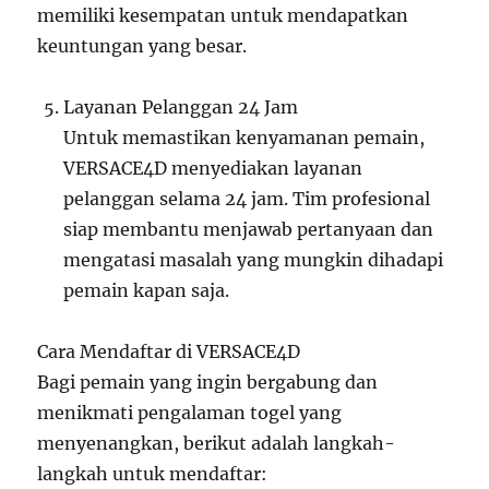
memiliki kesempatan untuk mendapatkan
keuntungan yang besar.
Layanan Pelanggan 24 Jam
Untuk memastikan kenyamanan pemain,
VERSACE4D menyediakan layanan
pelanggan selama 24 jam. Tim profesional
siap membantu menjawab pertanyaan dan
mengatasi masalah yang mungkin dihadapi
pemain kapan saja.
Cara Mendaftar di VERSACE4D
Bagi pemain yang ingin bergabung dan
menikmati pengalaman togel yang
menyenangkan, berikut adalah langkah-
langkah untuk mendaftar: