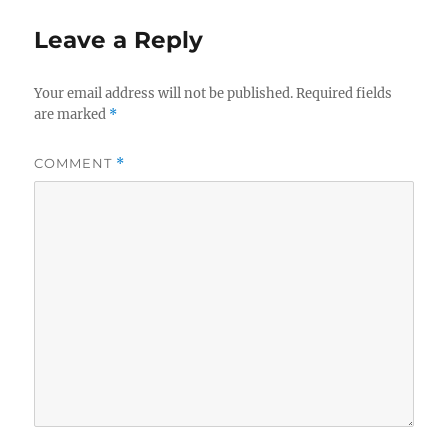
Leave a Reply
Your email address will not be published.
Required fields
are marked
*
COMMENT
*