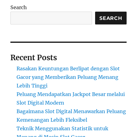
Search
SEARCH
Recent Posts
Rasakan Keuntungan Berlipat dengan Slot
Gacor yang Memberikan Peluang Menang
Lebih Tinggi
Peluang Mendapatkan Jackpot Besar melalui
Slot Digital Modern
Bagaimana Slot Digital Menawarkan Peluang
Kemenangan Lebih Fleksibel
Teknik Menggunakan Statistik untuk