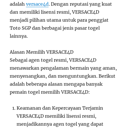
adalah
versace4d
. Dengan reputasi yang kuat
dan memiliki lisensi resmi, VERSACE4D
menjadi pilihan utama untuk para penggiat
Toto SGP dan berbagai jenis pasar togel
lainnya.
Alasan Memilih VERSACE4D
Sebagai agen togel resmi, VERSACE4D
menawarkan pengalaman bermain yang aman,
menyenangkan, dan menguntungkan. Berikut
adalah beberapa alasan mengapa banyak
pemain togel memilih VERSACE4D:
Keamanan dan Kepercayaan Terjamin
VERSACE4D memiliki lisensi resmi,
menjadikannya agen togel yang dapat