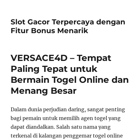
Slot Gacor Terpercaya dengan
Fitur Bonus Menarik
VERSACE4D – Tempat
Paling Tepat untuk
Bermain Togel Online dan
Menang Besar
Dalam dunia perjudian daring, sangat penting
bagi pemain untuk memilih agen togel yang
dapat diandalkan. Salah satu nama yang
terkenal di kalangan penggemar togel online