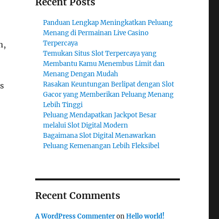
Recent Posts
Panduan Lengkap Meningkatkan Peluang
Menang di Permainan Live Casino
Terpercaya
h,
Temukan Situs Slot Terpercaya yang
Membantu Kamu Menembus Limit dan
Menang Dengan Mudah
Rasakan Keuntungan Berlipat dengan Slot
s
Gacor yang Memberikan Peluang Menang
Lebih Tinggi
Peluang Mendapatkan Jackpot Besar
melalui Slot Digital Modern
Bagaimana Slot Digital Menawarkan
Peluang Kemenangan Lebih Fleksibel
Recent Comments
A WordPress Commenter
on
Hello world!