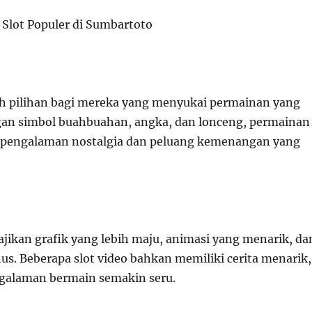
 Slot Populer di Sumbartoto
lah pilihan bagi mereka yang menyukai permainan yang
an simbol buahbuahan, angka, dan lonceng, permainan
 pengalaman nostalgia dan peluang kemenangan yang
ajikan grafik yang lebih maju, animasi yang menarik, da
us. Beberapa slot video bahkan memiliki cerita menarik,
galaman bermain semakin seru.