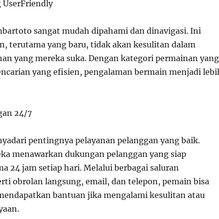
 UserFriendly
mbartoto sangat mudah dipahami dan dinavigasi. Ini
 terutama yang baru, tidak akan kesulitan dalam
nan yang mereka suka. Dengan kategori permainan yang
pencarian yang efisien, pengalaman bermain menjadi lebi
gan 24/7
adari pentingnya pelayanan pelanggan yang baik.
reka menawarkan dukungan pelanggan yang siap
 24 jam setiap hari. Melalui berbagai saluran
rti obrolan langsung, email, dan telepon, pemain bisa
endapatkan bantuan jika mengalami kesulitan atau
yaan.