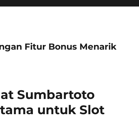
engan Fitur Bonus Menarik
at Sumbartoto
Utama untuk Slot