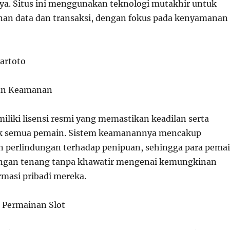
a. Situs ini menggunakan teknologi mutakhir untuk
an data dan transaksi, dengan fokus pada kenyamanan
artoto
dan Keamanan
liki lisensi resmi yang memastikan keadilan serta
 semua pemain. Sistem keamanannya mencakup
an perlindungan terhadap penipuan, sehingga para pema
engan tenang tanpa khawatir mengenai kemungkinan
rmasi pribadi mereka.
 Permainan Slot