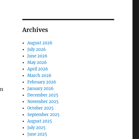
Archives
August 2026
July 2026
June 2026
May 2026
April 2026
March 2026
February 2026
in
January 2026
December 2025
November 2025
October 2025
September 2025
August 2025
July 2025
June 2025