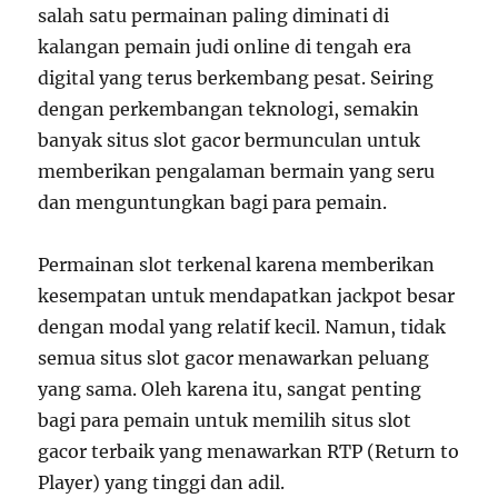
salah satu permainan paling diminati di
kalangan pemain judi online di tengah era
digital yang terus berkembang pesat. Seiring
dengan perkembangan teknologi, semakin
banyak situs slot gacor bermunculan untuk
memberikan pengalaman bermain yang seru
dan menguntungkan bagi para pemain.
Permainan slot terkenal karena memberikan
kesempatan untuk mendapatkan jackpot besar
dengan modal yang relatif kecil. Namun, tidak
semua situs slot gacor menawarkan peluang
yang sama. Oleh karena itu, sangat penting
bagi para pemain untuk memilih situs slot
gacor terbaik yang menawarkan RTP (Return to
Player) yang tinggi dan adil.