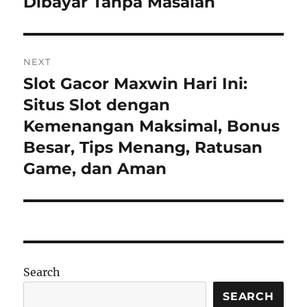
Dibayar Tanpa Masalah
NEXT
Slot Gacor Maxwin Hari Ini:
Next
post:
Situs Slot dengan
Kemenangan Maksimal, Bonus
Besar, Tips Menang, Ratusan
Game, dan Aman
Search
SEARCH