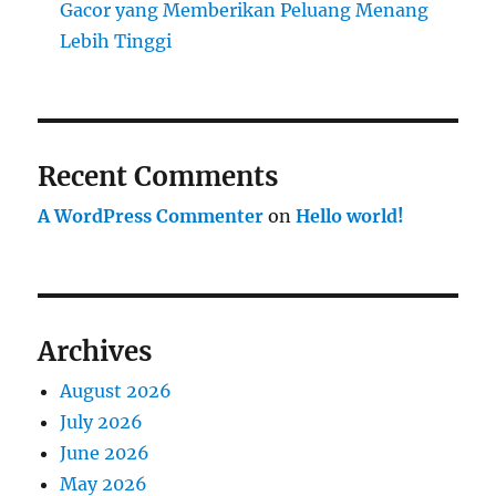
Gacor yang Memberikan Peluang Menang
Lebih Tinggi
Recent Comments
A WordPress Commenter
on
Hello world!
Archives
August 2026
July 2026
June 2026
May 2026