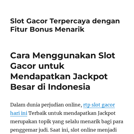
Slot Gacor Terpercaya dengan
Fitur Bonus Menarik
Cara Menggunakan Slot
Gacor untuk
Mendapatkan Jackpot
Besar di Indonesia
Dalam dunia perjudian online,
rtp slot gacor
hari ini
Terbaik untuk mendapatkan Jackpot
merupakan topik yang selalu menarik bagi para
penggemar judi. Saat ini, slot online menjadi