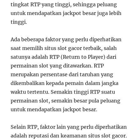
tingkat RTP yang tinggi, sehingga peluang
untuk mendapatkan jackpot besar juga lebih
tinggi.
Ada beberapa faktor yang perlu diperhatikan
saat memilih situs slot gacor terbaik, salah
satunya adalah RTP (Return to Player) dari
permainan slot yang ditawarkan. RTP
merupakan persentase dari taruhan yang
dikembalikan kepada pemain dalam jangka
waktu tertentu. Semakin tinggi RTP suatu
permainan slot, semakin besar pula peluang
untuk mendapatkan jackpot besar.
Selain RTP, faktor lain yang perlu diperhatikan
adalah reputasi dan keamanan situs slot gacor.