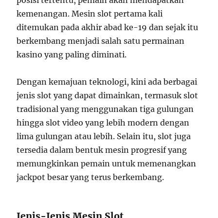
posisi tertentu, pemain akan mendapatkan
kemenangan. Mesin slot pertama kali
ditemukan pada akhir abad ke-19 dan sejak itu
berkembang menjadi salah satu permainan
kasino yang paling diminati.
Dengan kemajuan teknologi, kini ada berbagai
jenis slot yang dapat dimainkan, termasuk slot
tradisional yang menggunakan tiga gulungan
hingga slot video yang lebih modern dengan
lima gulungan atau lebih. Selain itu, slot juga
tersedia dalam bentuk mesin progresif yang
memungkinkan pemain untuk memenangkan
jackpot besar yang terus berkembang.
Jenis-Jenis Mesin Slot