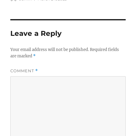
on
Leave a Reply
Your email address will not be published.
Required fields
are marked
*
COMMENT
*