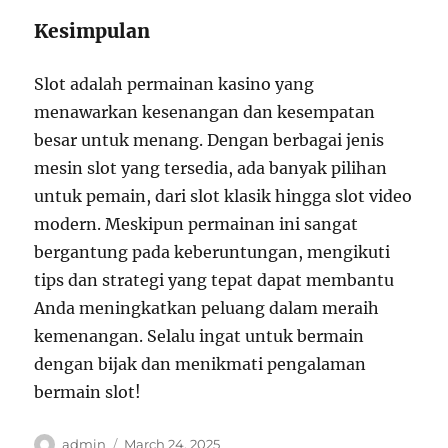
Kesimpulan
Slot adalah permainan kasino yang
menawarkan kesenangan dan kesempatan
besar untuk menang. Dengan berbagai jenis
mesin slot yang tersedia, ada banyak pilihan
untuk pemain, dari slot klasik hingga slot video
modern. Meskipun permainan ini sangat
bergantung pada keberuntungan, mengikuti
tips dan strategi yang tepat dapat membantu
Anda meningkatkan peluang dalam meraih
kemenangan. Selalu ingat untuk bermain
dengan bijak dan menikmati pengalaman
bermain slot!
Author
Posted
admin
March 24, 2025