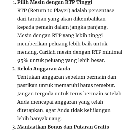
Pilih Mesin dengan RTP Tinggi
RTP (Return to Player) adalah persentase
dari taruhan yang akan dikembalikan
kepada pemain dalam jangka panjang.
Mesin dengan RTP yang lebih tinggi
memberikan peluang lebih baik untuk
menang. Carilah mesin dengan RTP minimal
95% untuk peluang yang lebih besar.
Kelola Anggaran Anda
Tentukan anggaran sebelum bermain dan
pastikan untuk mematuhi batas tersebut.
Jangan tergoda untuk terus bermain setelah
Anda mencapai anggaran yang telah
ditetapkan, agar Anda tidak kehilangan
lebih banyak uang.
Manfaatkan Bonus dan Putaran Gratis