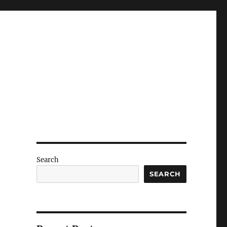
Search
SEARCH