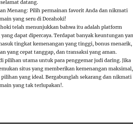
selamat datang.
an Menang: Pilih permainan favorit Anda dan nikmati
ain yang seru di Dorahoki!
ahoki telah menunjukkan bahwa itu adalah platform
g yang dapat dipercaya. Terdapat banyak keuntungan ya
masuk tingkat kemenangan yang tinggi, bonus menarik,
an yang cepat tanggap, dan transaksi yang aman.
i pilihan utama untuk para penggemar judi daring. Jika
emukan situs yang memberikan kemenangan maksimal,
 pilihan yang ideal. Bergabunglah sekarang dan nikmati
ain yang tak terlupakan!.