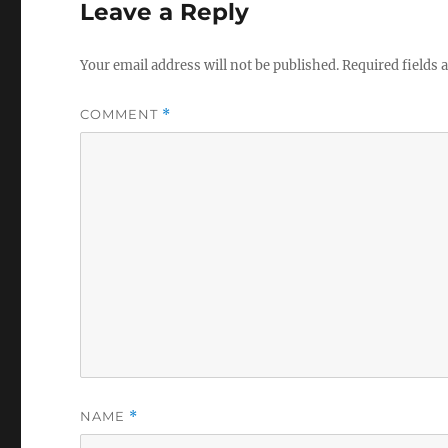
Leave a Reply
Your email address will not be published.
Required fields
COMMENT
*
NAME
*