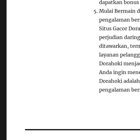
dapatkan bonus 
Mulai Bermain d
pengalaman berm
Situs Gacor Dor
perjudian darin
ditawarkan, ter
layanan pelangg
Dorahoki menjad
Anda ingin men
Dorahoki adalah
pengalaman berm