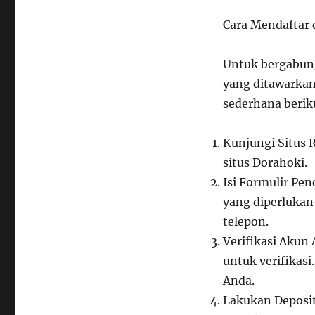
Cara Mendaftar 
Untuk bergabun
yang ditawarkan
sederhana berik
Kunjungi Situs 
situs Dorahoki.
Isi Formulir Pe
yang diperlukan
telepon.
Verifikasi Akun
untuk verifikas
Anda.
Lakukan Deposit