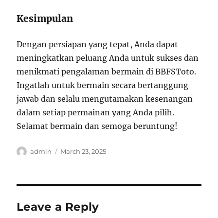
Kesimpulan
Dengan persiapan yang tepat, Anda dapat
meningkatkan peluang Anda untuk sukses dan
menikmati pengalaman bermain di BBFSToto.
Ingatlah untuk bermain secara bertanggung
jawab dan selalu mengutamakan kesenangan
dalam setiap permainan yang Anda pilih.
Selamat bermain dan semoga beruntung!
Author
Posted
admin
March 23, 2025
on
Leave a Reply