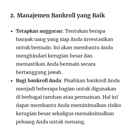
2.
Manajemen Bankroll yang Baik
Tetapkan anggaran
: Tentukan berapa
banyak uang yang siap Anda investasikan
untuk bermain. Ini akan membantu Anda
menghindari kerugian besar dan
memastikan Anda bermain secara
bertanggung jawab.
Bagi bankroll Anda
: Pisahkan bankroll Anda
menjadi beberapa bagian untuk digunakan
di berbagai taruhan atau permainan. Hal ini
dapat membantu Anda meminimalkan risiko
kerugian besar sekaligus memaksimalkan
peluang Anda untuk menang.