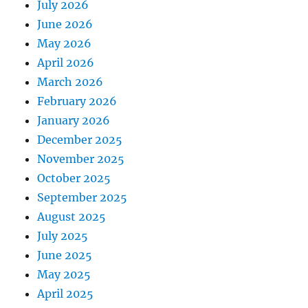
July 2026
June 2026
May 2026
April 2026
March 2026
February 2026
January 2026
December 2025
November 2025
October 2025
September 2025
August 2025
July 2025
June 2025
May 2025
April 2025