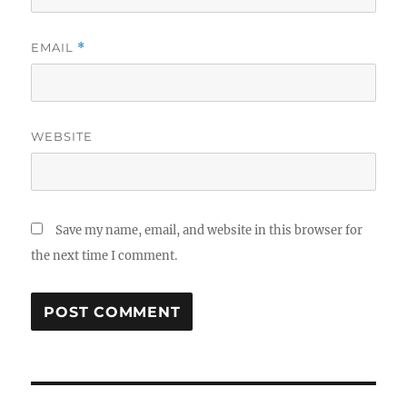
EMAIL
*
WEBSITE
Save my name, email, and website in this browser for
the next time I comment.
Post