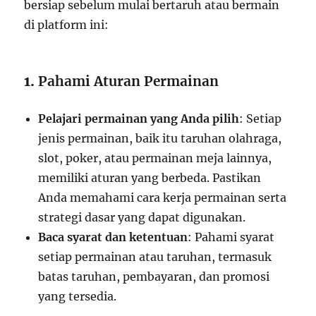
bersiap sebelum mulai bertaruh atau bermain
di platform ini:
1.
Pahami Aturan Permainan
Pelajari permainan yang Anda pilih
: Setiap
jenis permainan, baik itu taruhan olahraga,
slot, poker, atau permainan meja lainnya,
memiliki aturan yang berbeda. Pastikan
Anda memahami cara kerja permainan serta
strategi dasar yang dapat digunakan.
Baca syarat dan ketentuan
: Pahami syarat
setiap permainan atau taruhan, termasuk
batas taruhan, pembayaran, dan promosi
yang tersedia.