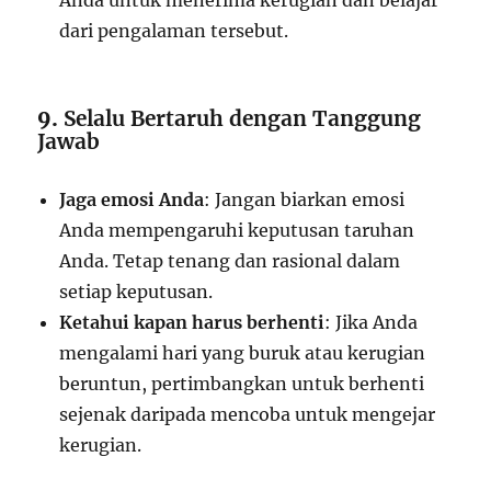
Anda untuk menerima kerugian dan belajar
dari pengalaman tersebut.
9.
Selalu Bertaruh dengan Tanggung
Jawab
Jaga emosi Anda
: Jangan biarkan emosi
Anda mempengaruhi keputusan taruhan
Anda. Tetap tenang dan rasional dalam
setiap keputusan.
Ketahui kapan harus berhenti
: Jika Anda
mengalami hari yang buruk atau kerugian
beruntun, pertimbangkan untuk berhenti
sejenak daripada mencoba untuk mengejar
kerugian.