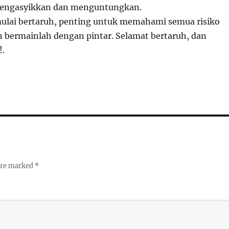
engasyikkan dan menguntungkan.
ulai bertaruh, penting untuk memahami semua risiko
an bermainlah dengan pintar. Selamat bertaruh, dan
!.
 are marked
*