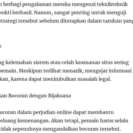
n berbagi pengalaman mereka mengenai teknikteknik
bukti berhasil. Namun, sangat penting untuk menguji
 strategi tersebut sebelum diterapkan dalam taruhan yan
s
ng kelemahan sistem atau celah keamanan situs sering
a pemain. Meskipun terlihat menarik, mengejar informasi
ankan, karena dapat menimbulkan masalah legal.
an Bocoran dengan Bijaksana
coran dalam perjudian online dapat membantu
luang kemenangan. Akan tetapi, pemain harus selalu
 tidak sepenuhnya mengandalkan bocoran tersebut.