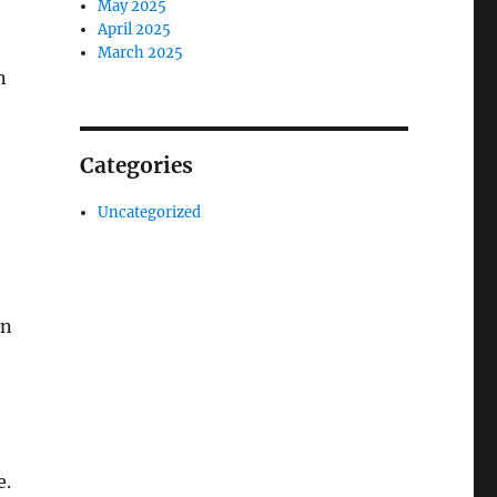
May 2025
April 2025
March 2025
n
Categories
Uncategorized
an
e.