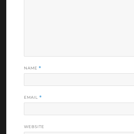
NAME
*
EMAIL
*
WEBSITE