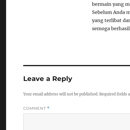
bermain yang m
Sebelum Anda m
yang terlibat d
semoga berhasil
Leave a Reply
Your email address will not be published.
Required fields
COMMENT
*