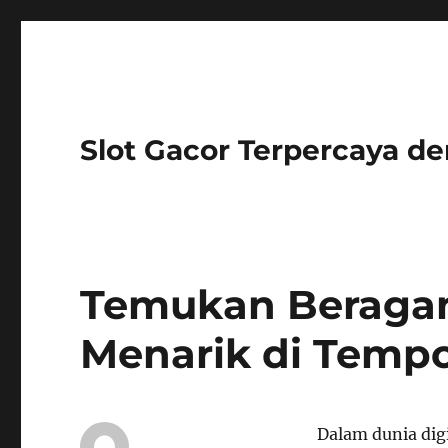
Slot Gacor Terpercaya d
Temukan Beraga
Menarik di Tempo
Dalam dunia dig