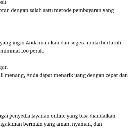
sit
oran dengan salah satu metode pembayaran yang
 yang ingin Anda mainkan dan segera mulai bertaruh
minimal 100 perak.
gan
sil menang, Anda dapat menarik uang dengan cepat dan
ai penyedia layanan online yang bisa diandalkan
galaman bermain yang aman, nyaman, dan