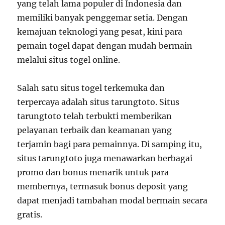
yang telah lama populer di Indonesia dan
memiliki banyak penggemar setia. Dengan
kemajuan teknologi yang pesat, kini para
pemain togel dapat dengan mudah bermain
melalui situs togel online.
Salah satu situs togel terkemuka dan
terpercaya adalah situs tarungtoto. Situs
tarungtoto telah terbukti memberikan
pelayanan terbaik dan keamanan yang
terjamin bagi para pemainnya. Di samping itu,
situs tarungtoto juga menawarkan berbagai
promo dan bonus menarik untuk para
membernya, termasuk bonus deposit yang
dapat menjadi tambahan modal bermain secara
gratis.