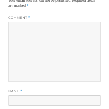
Your email address will not be published.
Required fields
are marked
*
COMMENT
*
NAME
*