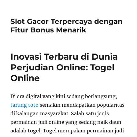
Slot Gacor Terpercaya dengan
Fitur Bonus Menarik
Inovasi Terbaru di Dunia
Perjudian Online: Togel
Online
Di era digital yang kini sedang berlangsung,
tarung toto
semakin mendapatkan popularitas
di kalangan masyarakat. Salah satu jenis
permainan judi online yang sedang naik daun
adalah togel. Togel merupakan permainan judi