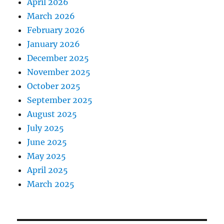
April 2026
March 2026
February 2026
January 2026
December 2025
November 2025
October 2025
September 2025
August 2025
July 2025
June 2025
May 2025
April 2025
March 2025