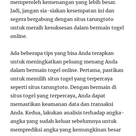
memperoleh kemenangan yang lebih besar.
Jadi, jangan sia-siakan kesempatan ini dan
segera bergabung dengan situs tarungtoto
untuk meraih kesuksesan dalam bermain togel
online.
Ada beberapa tips yang bisa Anda terapkan
untuk meningkatkan peluang menang Anda
dalam bermain togel online. Pertama, pastikan
untuk memilih situs togel yang terpercaya
seperti situs tarungtoto. Dengan bermain di
situs togel yang terpercaya, Anda dapat
memastikan keamanan data dan transaksi
Anda. Kedua, lakukan analisis terhadap angka-
angka yang sudah keluar sebelumnya untuk
memprediksi angka yang kemungkinan besar