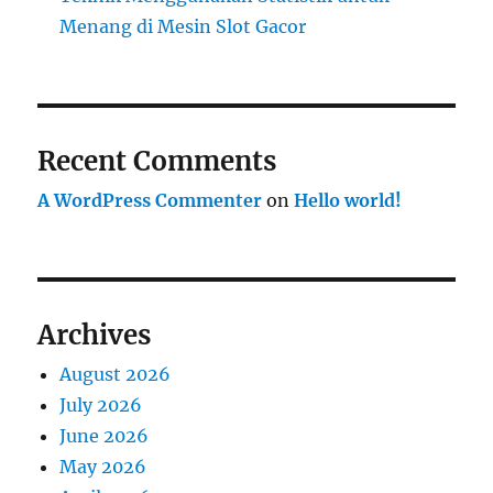
Menang di Mesin Slot Gacor
Recent Comments
A WordPress Commenter
on
Hello world!
Archives
August 2026
July 2026
June 2026
May 2026