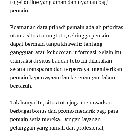
togel online yang aman dan nyaman bagi
pemain.
Keamanan data pribadi pemain adalah prioritas
utama situs tarungtoto, sehingga pemain
dapat bermain tanpa khawatir tentang
gangguan atau kebocoran informasi. Selain itu,
transaksi di situs bandar toto ini dilakukan
secara transparan dan terpercaya, memberikan
pemain kepercayaan dan ketenangan dalam
bertaruh.
Tak hanya itu, situs toto juga menawarkan
berbagai bonus dan promo menarik bagi para
pemain setia mereka. Dengan layanan
pelanggan yang ramah dan profesional,