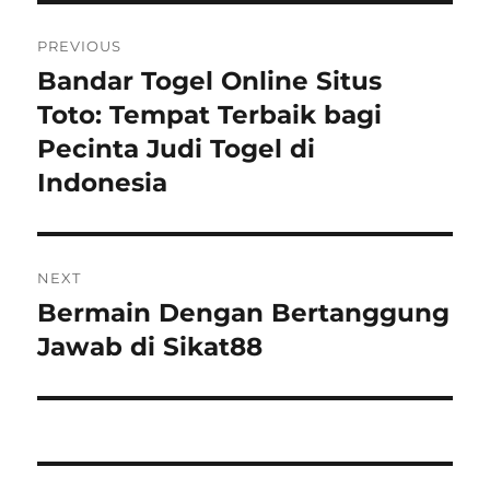
Post
PREVIOUS
navigation
Bandar Togel Online Situs
Previous
post:
Toto: Tempat Terbaik bagi
Pecinta Judi Togel di
Indonesia
NEXT
Bermain Dengan Bertanggung
Next
post:
Jawab di Sikat88