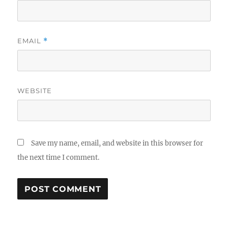
EMAIL
*
WEBSITE
Save my name, email, and website in this browser for
the next time I comment.