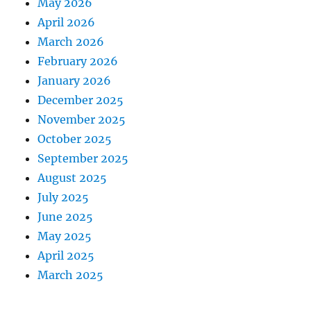
May 2026
April 2026
March 2026
February 2026
January 2026
December 2025
November 2025
October 2025
September 2025
August 2025
July 2025
June 2025
May 2025
April 2025
March 2025