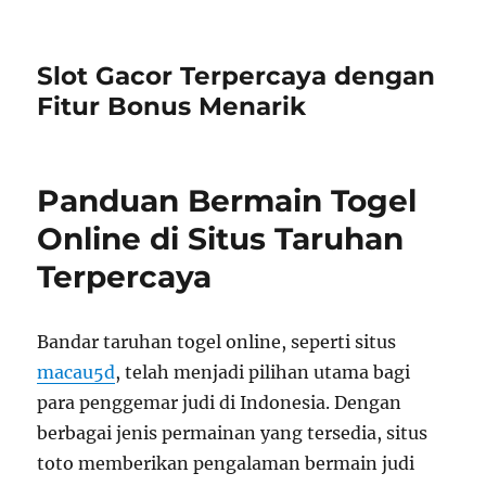
Slot Gacor Terpercaya dengan
Fitur Bonus Menarik
Panduan Bermain Togel
Online di Situs Taruhan
Terpercaya
Bandar taruhan togel online, seperti situs
macau5d
, telah menjadi pilihan utama bagi
para penggemar judi di Indonesia. Dengan
berbagai jenis permainan yang tersedia, situs
toto memberikan pengalaman bermain judi