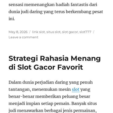
sensasi memenangkan hadiah fantastis dari
dunia judi daring yang terus berkembang pesat
ini.
Posted
Tags
May 8, 2026
link slot
,
situs slot
,
slot gacor
,
slot777
on
on
Leave a comment
Tembus
Jackpot
Besar
Strategi Rahasia Menang
Lewat
Situs
di Slot Gacor Favorit
Slot777
dengan
Link
Dalam dunia perjudian daring yang penuh
Slot
tantangan, menemukan mesin
slot
yang
Paling
Aman
benar-benar memberikan peluang besar
dan
menjadi impian setiap pemain. Banyak situs
Cepat
judi menawarkan berbagai jenis permainan,