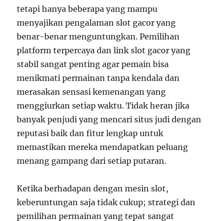
tetapi hanya beberapa yang mampu
menyajikan pengalaman slot gacor yang
benar-benar menguntungkan. Pemilihan
platform terpercaya dan link slot gacor yang
stabil sangat penting agar pemain bisa
menikmati permainan tanpa kendala dan
merasakan sensasi kemenangan yang
menggiurkan setiap waktu. Tidak heran jika
banyak penjudi yang mencari situs judi dengan
reputasi baik dan fitur lengkap untuk
memastikan mereka mendapatkan peluang
menang gampang dari setiap putaran.
Ketika berhadapan dengan mesin slot,
keberuntungan saja tidak cukup; strategi dan
pemilihan permainan yang tepat sangat