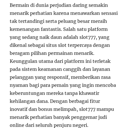
Bermain di dunia perjudian daring semakin
menarik perhatian karena menawarkan sensasi
tak tertandingi serta peluang besar meraih
kemenangan fantastis. Salah satu platform
yang sedang naik daun adalah slot777, yang
dikenal sebagai situs slot terpercaya dengan
beragam pilihan permainan menarik.
Keunggulan utama dari platform ini terletak
pada sistem keamanan canggih dan layanan
pelanggan yang responsif, memberikan rasa
nyaman bagi para pemain yang ingin mencoba
keberuntungan mereka tanpa khawatir
kehilangan dana. Dengan berbagai fitur
inovatif dan bonus melimpah, slot777 mampu
menarik perhatian banyak penggemar judi
online dari seluruh penjuru negeri.