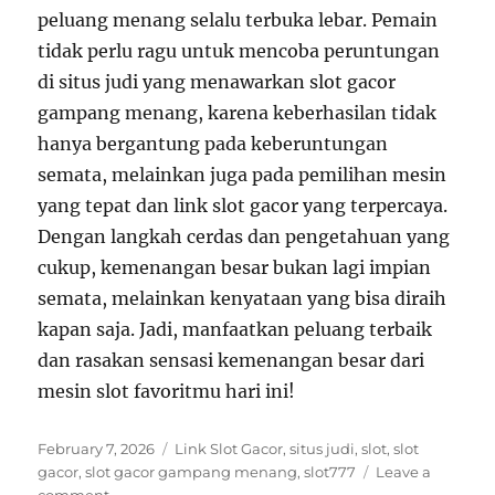
peluang menang selalu terbuka lebar. Pemain
tidak perlu ragu untuk mencoba peruntungan
di situs judi yang menawarkan slot gacor
gampang menang, karena keberhasilan tidak
hanya bergantung pada keberuntungan
semata, melainkan juga pada pemilihan mesin
yang tepat dan link slot gacor yang terpercaya.
Dengan langkah cerdas dan pengetahuan yang
cukup, kemenangan besar bukan lagi impian
semata, melainkan kenyataan yang bisa diraih
kapan saja. Jadi, manfaatkan peluang terbaik
dan rasakan sensasi kemenangan besar dari
mesin slot favoritmu hari ini!
Posted
Tags
February 7, 2026
Link Slot Gacor
,
situs judi
,
slot
,
slot
on
gacor
,
slot gacor gampang menang
,
slot777
Leave a
on