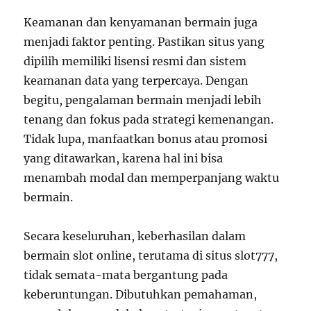
Keamanan dan kenyamanan bermain juga
menjadi faktor penting. Pastikan situs yang
dipilih memiliki lisensi resmi dan sistem
keamanan data yang terpercaya. Dengan
begitu, pengalaman bermain menjadi lebih
tenang dan fokus pada strategi kemenangan.
Tidak lupa, manfaatkan bonus atau promosi
yang ditawarkan, karena hal ini bisa
menambah modal dan memperpanjang waktu
bermain.
Secara keseluruhan, keberhasilan dalam
bermain slot online, terutama di situs slot777,
tidak semata-mata bergantung pada
keberuntungan. Dibutuhkan pemahaman,