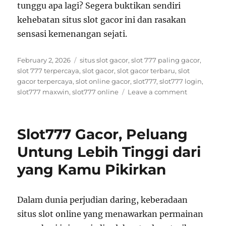
tunggu apa lagi? Segera buktikan sendiri
kehebatan situs slot gacor ini dan rasakan
sensasi kemenangan sejati.
Posted
Tags
February 2, 2026
situs slot gacor
,
slot 777 paling gacor
,
on
slot 777 terpercaya
,
slot gacor
,
slot gacor terbaru
,
slot
gacor terpercaya
,
slot online gacor
,
slot777
,
slot777 login
,
on
slot777 maxwin
,
slot777 online
Leave a comment
Mengoptim
Modal
Saat
Slot777 Gacor, Peluang
Bermain
di
Untung Lebih Tinggi dari
Slot777
yang Kamu Pikirkan
Dalam dunia perjudian daring, keberadaan
situs slot online yang menawarkan permainan