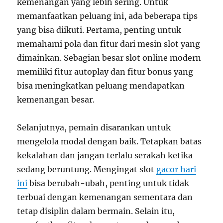
kemenangan yang lebih sering. Untuk
memanfaatkan peluang ini, ada beberapa tips
yang bisa diikuti. Pertama, penting untuk
memahami pola dan fitur dari mesin slot yang
dimainkan. Sebagian besar slot online modern
memiliki fitur autoplay dan fitur bonus yang
bisa meningkatkan peluang mendapatkan
kemenangan besar.
Selanjutnya, pemain disarankan untuk
mengelola modal dengan baik. Tetapkan batas
kekalahan dan jangan terlalu serakah ketika
sedang beruntung. Mengingat slot
gacor hari
ini
bisa berubah-ubah, penting untuk tidak
terbuai dengan kemenangan sementara dan
tetap disiplin dalam bermain. Selain itu,