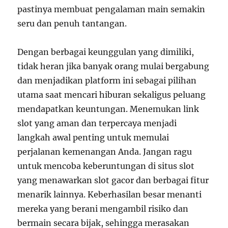
pastinya membuat pengalaman main semakin
seru dan penuh tantangan.
Dengan berbagai keunggulan yang dimiliki,
tidak heran jika banyak orang mulai bergabung
dan menjadikan platform ini sebagai pilihan
utama saat mencari hiburan sekaligus peluang
mendapatkan keuntungan. Menemukan link
slot yang aman dan terpercaya menjadi
langkah awal penting untuk memulai
perjalanan kemenangan Anda. Jangan ragu
untuk mencoba keberuntungan di situs slot
yang menawarkan slot gacor dan berbagai fitur
menarik lainnya. Keberhasilan besar menanti
mereka yang berani mengambil risiko dan
bermain secara bijak, sehingga merasakan