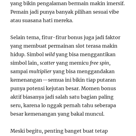
yang bikin pengalaman bermain makin imersif.
Pemain jadi punya banyak pilihan sesuai vibe
atau suasana hati mereka.
Selain tema, fitur-fitur bonus juga jadi faktor
yang membuat permainan slot terasa makin
hidup. Simbol
wild
yang bisa menggantikan
simbol lain,
scatter
yang memicu
free spin
,
sampai
multiplier
yang bisa menggandakan
kemenangan—semua ini bikin tiap putaran
punya potensi kejutan besar. Momen bonus
aktif biasanya jadi salah satu bagian paling
seru, karena lo nggak pernah tahu seberapa
besar kemenangan yang bakal muncul.
Meski begitu, penting banget buat tetap