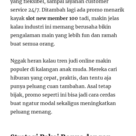
yang fleksibel, sampai layanan customer
service 24/7. Ditambah lagi ada promo menarik
kayak
slot new member 100
tadi, makin jelas
kalau industri ini memang berusaha bikin
pengalaman main yang lebih fun dan ramah
buat semua orang.
Nggak heran kalau tren judi online makin
populer di kalangan anak muda. Mereka cari
hiburan yang cepat, praktis, dan tentu aja
punya peluang cuan tambahan. Asal tetap
bijak, promo seperti ini bisa jadi cara cerdas
buat ngatur modal sekaligus meningkatkan
peluang menang.