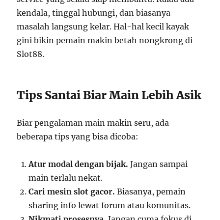
kendala, tinggal hubungi, dan biasanya
masalah langsung kelar. Hal-hal kecil kayak
gini bikin pemain makin betah nongkrong di
Slot88.
Tips Santai Biar Main Lebih Asik
Biar pengalaman main makin seru, ada
beberapa tips yang bisa dicoba:
Atur modal dengan bijak.
Jangan sampai
main terlalu nekat.
Cari mesin slot gacor.
Biasanya, pemain
sharing info lewat forum atau komunitas.
Nikmati prosesnya.
Jangan cuma fokus di