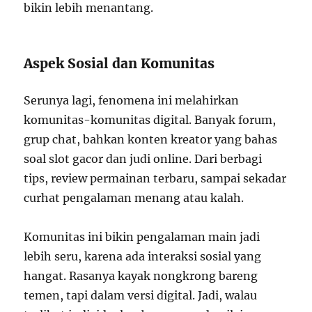
bikin lebih menantang.
Aspek Sosial dan Komunitas
Serunya lagi, fenomena ini melahirkan
komunitas-komunitas digital. Banyak forum,
grup chat, bahkan konten kreator yang bahas
soal slot gacor dan judi online. Dari berbagi
tips, review permainan terbaru, sampai sekadar
curhat pengalaman menang atau kalah.
Komunitas ini bikin pengalaman main jadi
lebih seru, karena ada interaksi sosial yang
hangat. Rasanya kayak nongkrong bareng
temen, tapi dalam versi digital. Jadi, walau