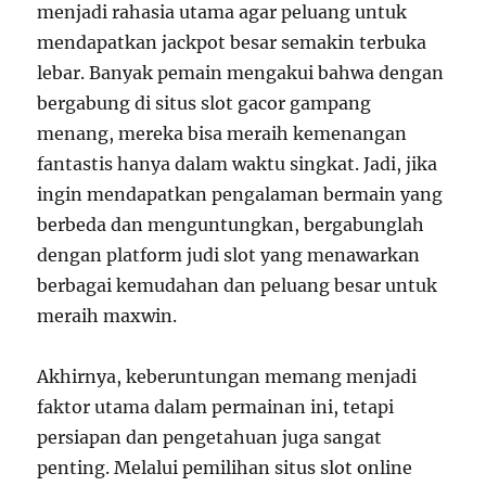
menjadi rahasia utama agar peluang untuk
mendapatkan jackpot besar semakin terbuka
lebar. Banyak pemain mengakui bahwa dengan
bergabung di situs slot gacor gampang
menang, mereka bisa meraih kemenangan
fantastis hanya dalam waktu singkat. Jadi, jika
ingin mendapatkan pengalaman bermain yang
berbeda dan menguntungkan, bergabunglah
dengan platform judi slot yang menawarkan
berbagai kemudahan dan peluang besar untuk
meraih maxwin.
Akhirnya, keberuntungan memang menjadi
faktor utama dalam permainan ini, tetapi
persiapan dan pengetahuan juga sangat
penting. Melalui pemilihan situs slot online