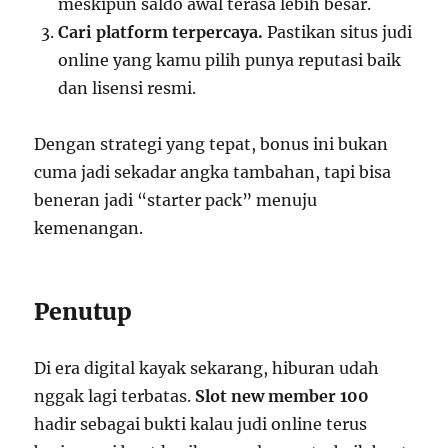
meskipun saldo awal terasa lebih besar.
Cari platform terpercaya.
Pastikan situs judi
online yang kamu pilih punya reputasi baik
dan lisensi resmi.
Dengan strategi yang tepat, bonus ini bukan
cuma jadi sekadar angka tambahan, tapi bisa
beneran jadi “starter pack” menuju
kemenangan.
Penutup
Di era digital kayak sekarang, hiburan udah
nggak lagi terbatas.
Slot new member 100
hadir sebagai bukti kalau judi online terus