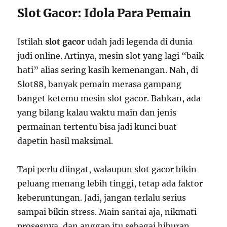
Slot Gacor: Idola Para Pemain
Istilah
slot gacor
udah jadi legenda di dunia
judi online. Artinya, mesin slot yang lagi “baik
hati” alias sering kasih kemenangan. Nah, di
Slot88, banyak pemain merasa gampang
banget ketemu mesin slot gacor. Bahkan, ada
yang bilang kalau waktu main dan jenis
permainan tertentu bisa jadi kunci buat
dapetin hasil maksimal.
Tapi perlu diingat, walaupun slot gacor bikin
peluang menang lebih tinggi, tetap ada faktor
keberuntungan. Jadi, jangan terlalu serius
sampai bikin stress. Main santai aja, nikmati
prosesnya, dan anggap itu sebagai hiburan.