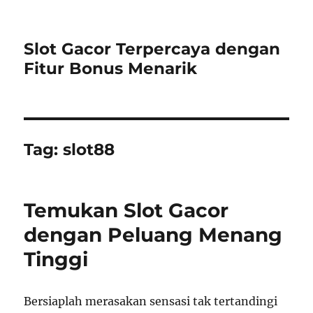
Slot Gacor Terpercaya dengan
Fitur Bonus Menarik
Tag:
slot88
Temukan Slot Gacor
dengan Peluang Menang
Tinggi
Bersiaplah merasakan sensasi tak tertandingi