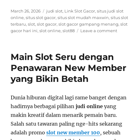
Posted
Tags
March 26, 2026
judi slot
,
Link Slot Gacor
,
situs judi slot
on
online
,
situs slot gacor
,
situs slot mudah maxwin
,
situs slot
terbaru
,
slot
,
slot gacor
,
slot gacor gampang menang
,
slot
on
gacor hari ini
,
slot online
,
slot88
Leave a comment
Temukan
Slot
Gacor
Main Slot Seru dengan
dengan
Peluang
Penawaran New Member
Menang
yang Bikin Betah
Tinggi
Dunia hiburan digital lagi rame banget dengan
hadirnya berbagai pilihan
judi online
yang
makin kreatif dalam menarik pemain baru.
Salah satu tawaran paling nge-hits sekarang
adalah promo
slot new member 100
, sebuah