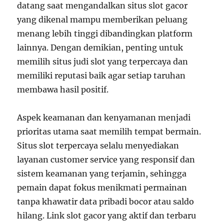
datang saat mengandalkan situs slot gacor
yang dikenal mampu memberikan peluang
menang lebih tinggi dibandingkan platform
lainnya. Dengan demikian, penting untuk
memilih situs judi slot yang terpercaya dan
memiliki reputasi baik agar setiap taruhan
membawa hasil positif.
Aspek keamanan dan kenyamanan menjadi
prioritas utama saat memilih tempat bermain.
Situs slot terpercaya selalu menyediakan
layanan customer service yang responsif dan
sistem keamanan yang terjamin, sehingga
pemain dapat fokus menikmati permainan
tanpa khawatir data pribadi bocor atau saldo
hilang. Link slot gacor yang aktif dan terbaru