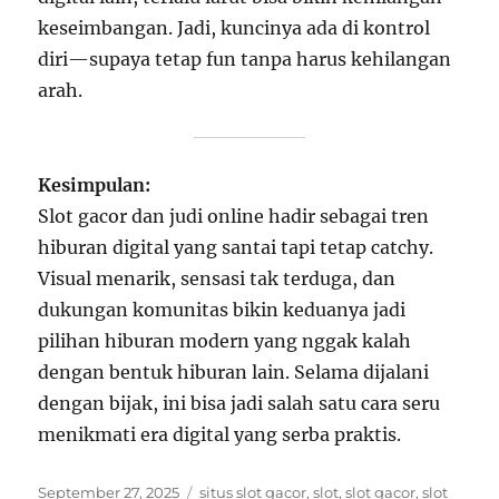
keseimbangan. Jadi, kuncinya ada di kontrol
diri—supaya tetap fun tanpa harus kehilangan
arah.
Kesimpulan:
Slot gacor dan judi online hadir sebagai tren
hiburan digital yang santai tapi tetap catchy.
Visual menarik, sensasi tak terduga, dan
dukungan komunitas bikin keduanya jadi
pilihan hiburan modern yang nggak kalah
dengan bentuk hiburan lain. Selama dijalani
dengan bijak, ini bisa jadi salah satu cara seru
menikmati era digital yang serba praktis.
Posted
Tags
September 27, 2025
situs slot gacor
,
slot
,
slot gacor
,
slot