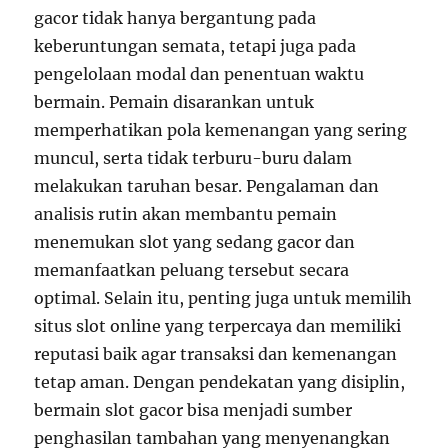
gacor tidak hanya bergantung pada
keberuntungan semata, tetapi juga pada
pengelolaan modal dan penentuan waktu
bermain. Pemain disarankan untuk
memperhatikan pola kemenangan yang sering
muncul, serta tidak terburu-buru dalam
melakukan taruhan besar. Pengalaman dan
analisis rutin akan membantu pemain
menemukan slot yang sedang gacor dan
memanfaatkan peluang tersebut secara
optimal. Selain itu, penting juga untuk memilih
situs slot online yang terpercaya dan memiliki
reputasi baik agar transaksi dan kemenangan
tetap aman. Dengan pendekatan yang disiplin,
bermain slot gacor bisa menjadi sumber
penghasilan tambahan yang menyenangkan