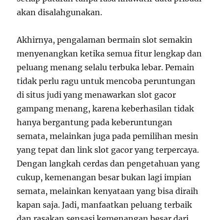
akan disalahgunakan.
Akhirnya, pengalaman bermain slot semakin
menyenangkan ketika semua fitur lengkap dan
peluang menang selalu terbuka lebar. Pemain
tidak perlu ragu untuk mencoba peruntungan
di situs judi yang menawarkan slot gacor
gampang menang, karena keberhasilan tidak
hanya bergantung pada keberuntungan
semata, melainkan juga pada pemilihan mesin
yang tepat dan link slot gacor yang terpercaya.
Dengan langkah cerdas dan pengetahuan yang
cukup, kemenangan besar bukan lagi impian
semata, melainkan kenyataan yang bisa diraih
kapan saja. Jadi, manfaatkan peluang terbaik
dan rasakan sensasi kemenangan besar dari