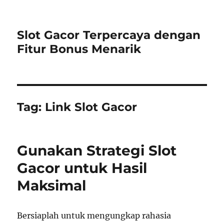
Slot Gacor Terpercaya dengan
Fitur Bonus Menarik
Tag:
Link Slot Gacor
Gunakan Strategi Slot
Gacor untuk Hasil
Maksimal
Bersiaplah untuk mengungkap rahasia