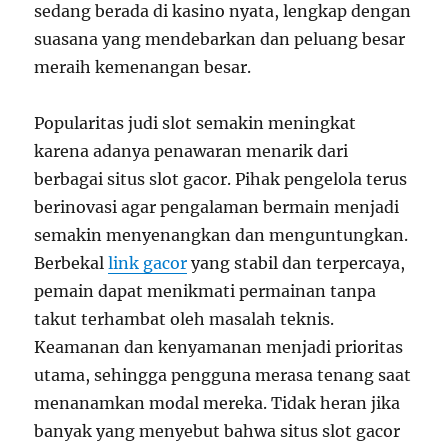
sedang berada di kasino nyata, lengkap dengan
suasana yang mendebarkan dan peluang besar
meraih kemenangan besar.
Popularitas judi slot semakin meningkat
karena adanya penawaran menarik dari
berbagai situs slot gacor. Pihak pengelola terus
berinovasi agar pengalaman bermain menjadi
semakin menyenangkan dan menguntungkan.
Berbekal
link gacor
yang stabil dan terpercaya,
pemain dapat menikmati permainan tanpa
takut terhambat oleh masalah teknis.
Keamanan dan kenyamanan menjadi prioritas
utama, sehingga pengguna merasa tenang saat
menanamkan modal mereka. Tidak heran jika
banyak yang menyebut bahwa situs slot gacor