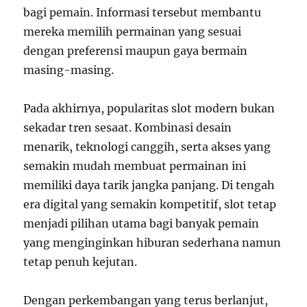
bagi pemain. Informasi tersebut membantu
mereka memilih permainan yang sesuai
dengan preferensi maupun gaya bermain
masing-masing.
Pada akhirnya, popularitas slot modern bukan
sekadar tren sesaat. Kombinasi desain
menarik, teknologi canggih, serta akses yang
semakin mudah membuat permainan ini
memiliki daya tarik jangka panjang. Di tengah
era digital yang semakin kompetitif, slot tetap
menjadi pilihan utama bagi banyak pemain
yang menginginkan hiburan sederhana namun
tetap penuh kejutan.
Dengan perkembangan yang terus berlanjut,