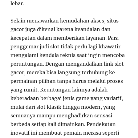
lebar.
Selain menawarkan kemudahan akses, situs
gacor juga dikenal karena keandalan dan
kecepatan dalam memberikan layanan. Para
penggemar judi slot tidak perlu lagi khawatir
mengalami kendala teknis saat ingin mencoba
peruntungan. Dengan mengandalkan link slot
gacor, mereka bisa langsung terhubung ke
permainan pilihan tanpa harus melalui proses
yang rumit. Keuntungan lainnya adalah
keberadaan berbagai jenis game yang variatif,
mulai dari slot klasik hingga modern, yang
semuanya mampu menghadirkan sensasi
berbeda setiap kali dimainkan. Pendekatan
inovatif ini membuat pemain merasa seperti