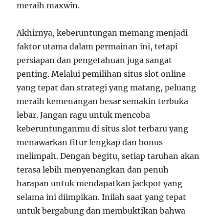
meraih maxwin.
Akhirnya, keberuntungan memang menjadi
faktor utama dalam permainan ini, tetapi
persiapan dan pengetahuan juga sangat
penting. Melalui pemilihan situs slot online
yang tepat dan strategi yang matang, peluang
meraih kemenangan besar semakin terbuka
lebar. Jangan ragu untuk mencoba
keberuntunganmu di situs slot terbaru yang
menawarkan fitur lengkap dan bonus
melimpah. Dengan begitu, setiap taruhan akan
terasa lebih menyenangkan dan penuh
harapan untuk mendapatkan jackpot yang
selama ini diimpikan. Inilah saat yang tepat
untuk bergabung dan membuktikan bahwa