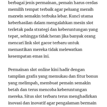
berbagai jenis permainan, pemain harus cerdas
memilih tempat terbaik agar peluang meraih
maxwin semakin terbuka lebar. Kunci utama
keberhasilan dalam mengalahkan mesin slot
terletak pada strategi dan keberuntungan yang
tepat, sehingga tidak heran jika banyak orang
mencari link slot gacor terbaru untuk
memastikan mereka tidak melewatkan
kesempatan emas ini.
Permainan slot online kini hadir dengan
tampilan grafis yang memukau dan fitur bonus
yang melimpah, membuat pemain semakin
betah dan terus mencoba keberuntungan
mereka. Situs slot terbaru terus menghadirkan
inovasi dan inovatif agar pengalaman bermain