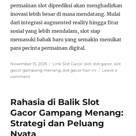
permainan slot diprediksi akan menghadirkan
inovasi lebih besar di masa mendatang. Mulai
dari integrasi augmented reality hingga fitur
sosial yang lebih mendalam, slot siap
memasuki babak baru yang semakin memikat
para pecinta permainan digital.
Posted
Tags
November 15, 2025
Link Slot Gacor
,
slot
,
slot gacor
,
slot
on
gacor gampang menang
,
slot gacor hari ini
Leave a
on
comment
Simfoni
Digital
di
Rahasia di Balik Slot
Balik
Pesona
Gacor Gampang Menang:
Slot
Strategi dan Peluang
Modern
Nyata