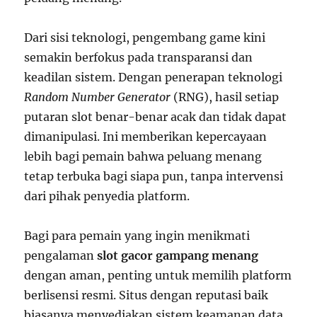
Dari sisi teknologi, pengembang game kini
semakin berfokus pada transparansi dan
keadilan sistem. Dengan penerapan teknologi
Random Number Generator
(RNG), hasil setiap
putaran slot benar-benar acak dan tidak dapat
dimanipulasi. Ini memberikan kepercayaan
lebih bagi pemain bahwa peluang menang
tetap terbuka bagi siapa pun, tanpa intervensi
dari pihak penyedia platform.
Bagi para pemain yang ingin menikmati
pengalaman
slot gacor gampang menang
dengan aman, penting untuk memilih platform
berlisensi resmi. Situs dengan reputasi baik
biasanya menyediakan sistem keamanan data,