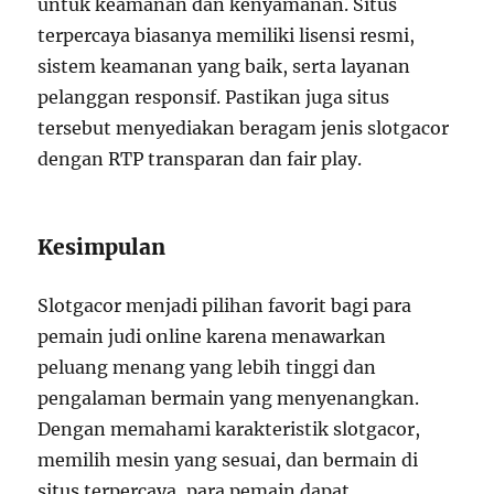
untuk keamanan dan kenyamanan. Situs
terpercaya biasanya memiliki lisensi resmi,
sistem keamanan yang baik, serta layanan
pelanggan responsif. Pastikan juga situs
tersebut menyediakan beragam jenis slotgacor
dengan RTP transparan dan fair play.
Kesimpulan
Slotgacor menjadi pilihan favorit bagi para
pemain judi online karena menawarkan
peluang menang yang lebih tinggi dan
pengalaman bermain yang menyenangkan.
Dengan memahami karakteristik slotgacor,
memilih mesin yang sesuai, dan bermain di
situs terpercaya, para pemain dapat