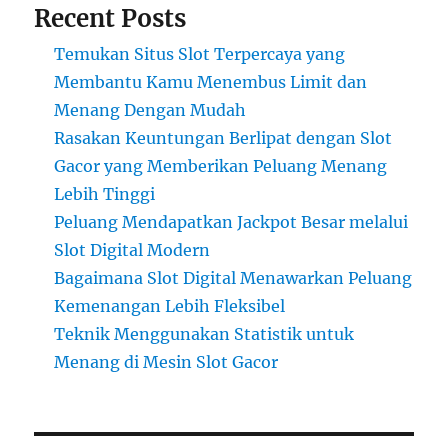
Recent Posts
Terpercaya
Temukan Situs Slot Terpercaya yang
Membantu Kamu Menembus Limit dan
Menang Dengan Mudah
Rasakan Keuntungan Berlipat dengan Slot
Gacor yang Memberikan Peluang Menang
Lebih Tinggi
Peluang Mendapatkan Jackpot Besar melalui
Slot Digital Modern
Bagaimana Slot Digital Menawarkan Peluang
Kemenangan Lebih Fleksibel
Teknik Menggunakan Statistik untuk
Menang di Mesin Slot Gacor