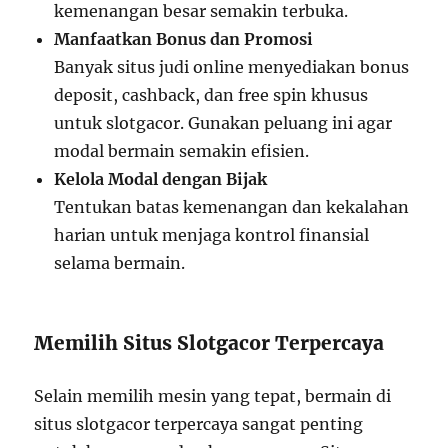
kemenangan besar semakin terbuka.
Manfaatkan Bonus dan Promosi
Banyak situs judi online menyediakan bonus
deposit, cashback, dan free spin khusus
untuk slotgacor. Gunakan peluang ini agar
modal bermain semakin efisien.
Kelola Modal dengan Bijak
Tentukan batas kemenangan dan kekalahan
harian untuk menjaga kontrol finansial
selama bermain.
Memilih Situs Slotgacor Terpercaya
Selain memilih mesin yang tepat, bermain di
situs slotgacor terpercaya sangat penting