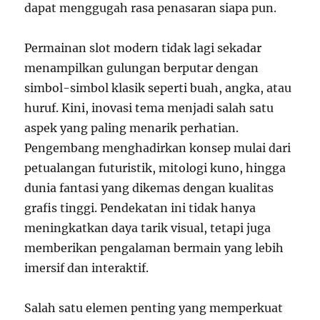
dapat menggugah rasa penasaran siapa pun.
Permainan slot modern tidak lagi sekadar
menampilkan gulungan berputar dengan
simbol-simbol klasik seperti buah, angka, atau
huruf. Kini, inovasi tema menjadi salah satu
aspek yang paling menarik perhatian.
Pengembang menghadirkan konsep mulai dari
petualangan futuristik, mitologi kuno, hingga
dunia fantasi yang dikemas dengan kualitas
grafis tinggi. Pendekatan ini tidak hanya
meningkatkan daya tarik visual, tetapi juga
memberikan pengalaman bermain yang lebih
imersif dan interaktif.
Salah satu elemen penting yang memperkuat