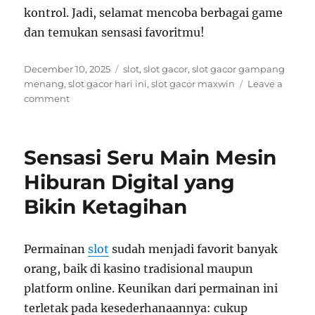
kontrol. Jadi, selamat mencoba berbagai game
dan temukan sensasi favoritmu!
Posted
Tags
December 10, 2025
slot
,
slot gacor
,
slot gacor gampang
on
menang
,
slot gacor hari ini
,
slot gacor maxwin
Leave a
on
comment
Sensasi
Baru
dalam
Sensasi Seru Main Mesin
Dunia
Slot
Hiburan Digital yang
yang
Bikin Ketagihan
Bikin
Betah
Main
Lama
Permainan
slot
sudah menjadi favorit banyak
orang, baik di kasino tradisional maupun
platform online. Keunikan dari permainan ini
terletak pada kesederhanaannya: cukup