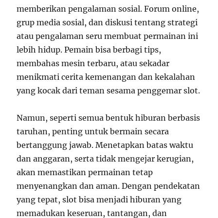
memberikan pengalaman sosial. Forum online,
grup media sosial, dan diskusi tentang strategi
atau pengalaman seru membuat permainan ini
lebih hidup. Pemain bisa berbagi tips,
membahas mesin terbaru, atau sekadar
menikmati cerita kemenangan dan kekalahan
yang kocak dari teman sesama penggemar slot.
Namun, seperti semua bentuk hiburan berbasis
taruhan, penting untuk bermain secara
bertanggung jawab. Menetapkan batas waktu
dan anggaran, serta tidak mengejar kerugian,
akan memastikan permainan tetap
menyenangkan dan aman. Dengan pendekatan
yang tepat, slot bisa menjadi hiburan yang
memadukan keseruan, tantangan, dan