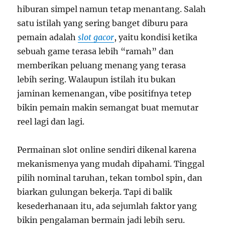
hiburan simpel namun tetap menantang. Salah
satu istilah yang sering banget diburu para
pemain adalah
slot gacor
, yaitu kondisi ketika
sebuah game terasa lebih “ramah” dan
memberikan peluang menang yang terasa
lebih sering. Walaupun istilah itu bukan
jaminan kemenangan, vibe positifnya tetep
bikin pemain makin semangat buat memutar
reel lagi dan lagi.
Permainan slot online sendiri dikenal karena
mekanismenya yang mudah dipahami. Tinggal
pilih nominal taruhan, tekan tombol spin, dan
biarkan gulungan bekerja. Tapi di balik
kesederhanaan itu, ada sejumlah faktor yang
bikin pengalaman bermain jadi lebih seru.