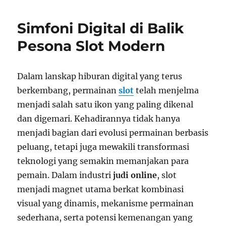
Seru
Main
Simfoni Digital di Balik
Mesin
Hiburan
Pesona Slot Modern
Digital
yang
Bikin
Dalam lanskap hiburan digital yang terus
Ketagihan
berkembang, permainan
slot
telah menjelma
menjadi salah satu ikon yang paling dikenal
dan digemari. Kehadirannya tidak hanya
menjadi bagian dari evolusi permainan berbasis
peluang, tetapi juga mewakili transformasi
teknologi yang semakin memanjakan para
pemain. Dalam industri
judi online
, slot
menjadi magnet utama berkat kombinasi
visual yang dinamis, mekanisme permainan
sederhana, serta potensi kemenangan yang