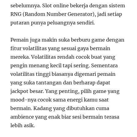
sebelumnya. Slot online bekerja dengan sistem
RNG (Random Number Generator), jadi setiap
putaran punya peluangnya sendiri.
Pemain juga makin suka berburu game dengan
fitur volatilitas yang sesuai gaya bermain
mereka. Volatilitas rendah cocok buat yang
pengin menang kecil tapi sering. Sementara
volatilitas tinggi biasanya digemari pemain
yang suka tantangan dan berharap dapat
jackpot besar. Yang penting, pilih game yang
mood-nya cocok sama energi kamu saat
bermain. Kadang yang dibutuhkan cuma
ambience yang enak biar sesi bermain terasa
lebih asik.