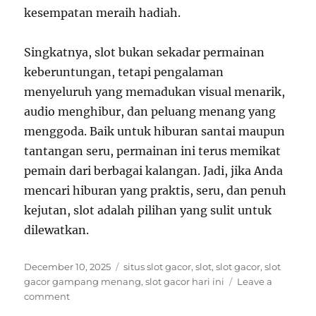
kesempatan meraih hadiah.
Singkatnya, slot bukan sekadar permainan
keberuntungan, tetapi pengalaman
menyeluruh yang memadukan visual menarik,
audio menghibur, dan peluang menang yang
menggoda. Baik untuk hiburan santai maupun
tantangan seru, permainan ini terus memikat
pemain dari berbagai kalangan. Jadi, jika Anda
mencari hiburan yang praktis, seru, dan penuh
kejutan, slot adalah pilihan yang sulit untuk
dilewatkan.
Posted
Tags
December 10, 2025
situs slot gacor
,
slot
,
slot gacor
,
slot
on
gacor gampang menang
,
slot gacor hari ini
Leave a
on
comment
Sensasi