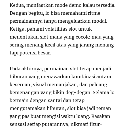
Kedua, manfaatkan mode demo kalau tersedia.
Dengan begitu, lo bisa memahami ritme
permainannya tanpa mengeluarkan modal.
Ketiga, pahami volatilitas slot untuk
menentukan slot mana yang cocok: mau yang
sering menang kecil atau yang jarang menang
tapi potensi besar.
Pada akhirnya, permainan slot tetap menjadi
hiburan yang menawarkan kombinasi antara
keseruan, visual memanjakan, dan peluang
kemenangan yang bikin deg-degan. Selama lo
bermain dengan santai dan tetap
mengutamakan hiburan, slot bisa jadi teman
yang pas buat mengisi waktu luang. Rasakan
sensasi setiap putarannya, nikmati fitur-