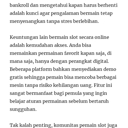
bankroll dan mengetahui kapan harus berhenti
adalah kunci agar pengalaman bermain tetap
menyenangkan tanpa stres berlebihan.
Keuntungan lain bermain slot secara online
adalah kemudahan akses. Anda bisa
memainkan permainan favorit kapan saja, di
mana saja, hanya dengan perangkat digital.
Beberapa platform bahkan menyediakan demo
gratis sehingga pemain bisa mencoba berbagai
mesin tanpa risiko kehilangan uang. Fitur ini
sangat bermanfaat bagi pemula yang ingin
belajar aturan permainan sebelum bertaruh
sungguhan.
Tak kalah penting, komunitas pemain slot juga