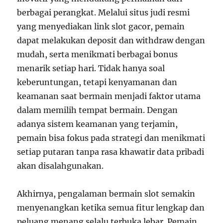
berbagai perangkat. Melalui situs judi resmi
yang menyediakan link slot gacor, pemain
dapat melakukan deposit dan withdraw dengan
mudah, serta menikmati berbagai bonus
menarik setiap hari. Tidak hanya soal
keberuntungan, tetapi kenyamanan dan
keamanan saat bermain menjadi faktor utama
dalam memilih tempat bermain. Dengan
adanya sistem keamanan yang terjamin,
pemain bisa fokus pada strategi dan menikmati
setiap putaran tanpa rasa khawatir data pribadi
akan disalahgunakan.
Akhirnya, pengalaman bermain slot semakin
menyenangkan ketika semua fitur lengkap dan
peluang menang selalu terbuka lebar. Pemain