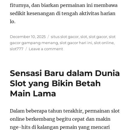
fiturnya, dan biarkan permainan ini membawa
sedikit kesenangan di tengah aktivitas harian
lo.
Posted
Tags
December 10, 2025
situs slot gacor
,
slot
,
slot gacor
,
slot
on
gacor gampang menang
,
slot gacor hari ini
,
slot online
,
on
slot777
Leave a comment
Dunia
Slot
Modern
Sensasi Baru dalam Dunia
yang
Penuh
Slot yang Bikin Betah
Kejutan
Main Lama
Seru
Dalam beberapa tahun terakhir, permainan slot
online berkembang begitu cepat dan makin
nge-hits di kalangan pemain yang mencari