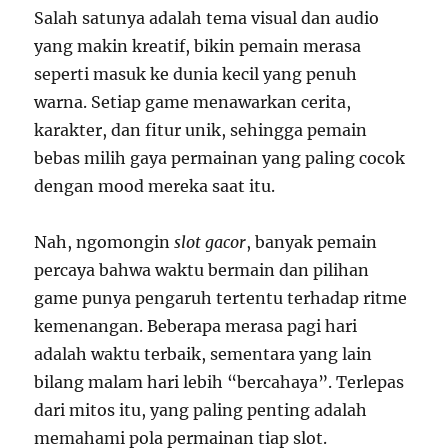
Salah satunya adalah tema visual dan audio
yang makin kreatif, bikin pemain merasa
seperti masuk ke dunia kecil yang penuh
warna. Setiap game menawarkan cerita,
karakter, dan fitur unik, sehingga pemain
bebas milih gaya permainan yang paling cocok
dengan mood mereka saat itu.
Nah, ngomongin
slot gacor
, banyak pemain
percaya bahwa waktu bermain dan pilihan
game punya pengaruh tertentu terhadap ritme
kemenangan. Beberapa merasa pagi hari
adalah waktu terbaik, sementara yang lain
bilang malam hari lebih “bercahaya”. Terlepas
dari mitos itu, yang paling penting adalah
memahami pola permainan tiap slot.