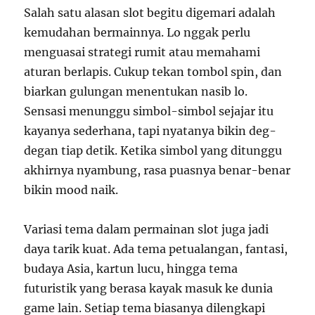
Salah satu alasan slot begitu digemari adalah
kemudahan bermainnya. Lo nggak perlu
menguasai strategi rumit atau memahami
aturan berlapis. Cukup tekan tombol spin, dan
biarkan gulungan menentukan nasib lo.
Sensasi menunggu simbol-simbol sejajar itu
kayanya sederhana, tapi nyatanya bikin deg-
degan tiap detik. Ketika simbol yang ditunggu
akhirnya nyambung, rasa puasnya benar-benar
bikin mood naik.
Variasi tema dalam permainan slot juga jadi
daya tarik kuat. Ada tema petualangan, fantasi,
budaya Asia, kartun lucu, hingga tema
futuristik yang berasa kayak masuk ke dunia
game lain. Setiap tema biasanya dilengkapi