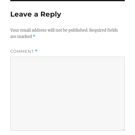
Leave a Reply
Your email address will not be published.
Required fields
are marked
*
COMMENT
*