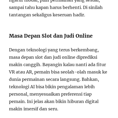
ngatur modal, pilih permainan yang sesuai,
sampai tahu kapan harus berhenti. Di sinilah
tantangan sekaligus keseruan hadir.
Masa Depan Slot dan Judi Online
Dengan teknologi yang terus berkembang,
masa depan slot dan judi online diprediksi
makin canggih. Bayangin kalau nanti ada fitur
VR atau AR, pemain bisa seolah-olah masuk ke
dunia permainan secara langsung. Bahkan,
teknologi AI bisa bikin pengalaman lebih
personal, menyesuaikan preferensi tiap
pemain. Ini jelas akan bikin hiburan digital
makin imersif dan seru.