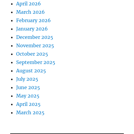
April 2026
March 2026
February 2026
January 2026
December 2025
November 2025
October 2025
September 2025
August 2025
July 2025
June 2025
May 2025
April 2025
March 2025