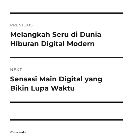
Post
PREVIOUS
navigation
Melangkah Seru di Dunia
Previous
post:
Hiburan Digital Modern
NEXT
Sensasi Main Digital yang
Next
post:
Bikin Lupa Waktu