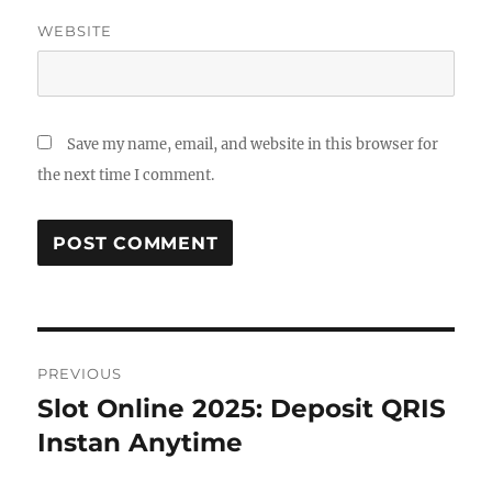
WEBSITE
Save my name, email, and website in this browser for
the next time I comment.
Post
PREVIOUS
navigation
Slot Online 2025: Deposit QRIS
Previous
post:
Instan Anytime