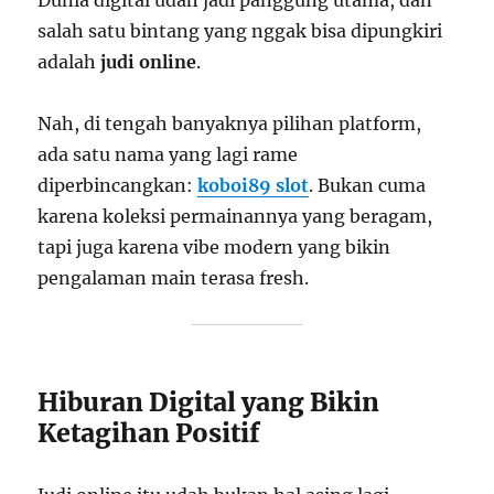
Dunia digital udah jadi panggung utama, dan
salah satu bintang yang nggak bisa dipungkiri
adalah
judi online
.
Nah, di tengah banyaknya pilihan platform,
ada satu nama yang lagi rame
diperbincangkan:
koboi89 slot
. Bukan cuma
karena koleksi permainannya yang beragam,
tapi juga karena vibe modern yang bikin
pengalaman main terasa fresh.
Hiburan Digital yang Bikin
Ketagihan Positif