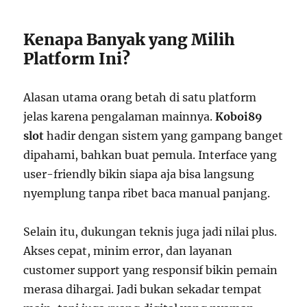
Kenapa Banyak yang Milih
Platform Ini?
Alasan utama orang betah di satu platform
jelas karena pengalaman mainnya.
Koboi89
slot
hadir dengan sistem yang gampang banget
dipahami, bahkan buat pemula. Interface yang
user-friendly bikin siapa aja bisa langsung
nyemplung tanpa ribet baca manual panjang.
Selain itu, dukungan teknis juga jadi nilai plus.
Akses cepat, minim error, dan layanan
customer support yang responsif bikin pemain
merasa dihargai. Jadi bukan sekadar tempat