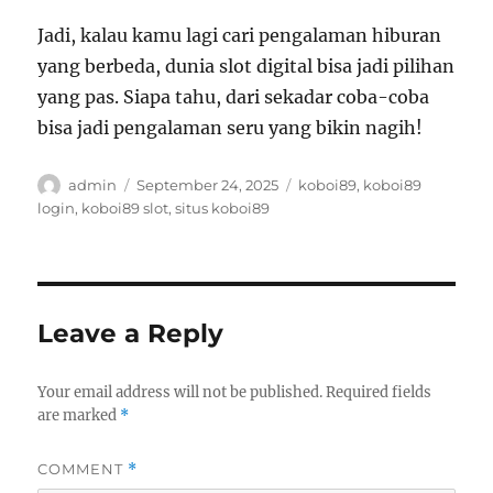
Jadi, kalau kamu lagi cari pengalaman hiburan
yang berbeda, dunia slot digital bisa jadi pilihan
yang pas. Siapa tahu, dari sekadar coba-coba
bisa jadi pengalaman seru yang bikin nagih!
Author
Posted
Tags
admin
September 24, 2025
koboi89
,
koboi89
on
login
,
koboi89 slot
,
situs koboi89
Leave a Reply
Your email address will not be published.
Required fields
are marked
*
COMMENT
*