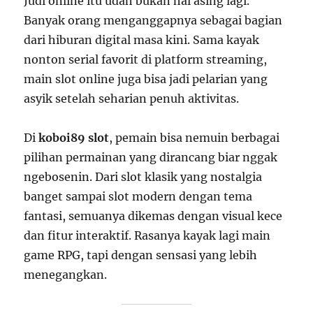
Judi online itu udah bukan hal asing lagi.
Banyak orang menganggapnya sebagai bagian
dari hiburan digital masa kini. Sama kayak
nonton serial favorit di platform streaming,
main slot online juga bisa jadi pelarian yang
asyik setelah seharian penuh aktivitas.
Di
koboi89 slot
, pemain bisa nemuin berbagai
pilihan permainan yang dirancang biar nggak
ngebosenin. Dari slot klasik yang nostalgia
banget sampai slot modern dengan tema
fantasi, semuanya dikemas dengan visual kece
dan fitur interaktif. Rasanya kayak lagi main
game RPG, tapi dengan sensasi yang lebih
menegangkan.