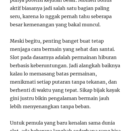
punya potensi kejutan besar. Momen bonus
aktif biasanya jadi salah satu bagian paling
seru, karena lo nggak pernah tahu seberapa
besar kemenangan yang bakal muncul.
Meski begitu, penting banget buat tetap
menjaga cara bermain yang sehat dan santai.
Slot pada dasarnya adalah permainan hiburan
berbasis keberuntungan. Jadi alangkah baiknya
kalau lo memasang batas permainan,
menikmati setiap putaran tanpa tekanan, dan
berhenti di waktu yang tepat. Sikap bijak kayak
gini justru bikin pengalaman bermain jauh
lebih menyenangkan tanpa beban.
Untuk pemula yang baru kenalan sama dunia