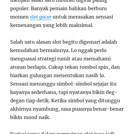
menjadi salah satu hiburan digital paling
populer. Banyak pemain bahkan berburu
momen
slot gacor
untuk merasakan sensasi
kemenangan yang lebih maksimal.
Salah satu alasan slot begitu digemari adalah
kemudahan bermainnya. Lo nggak perlu
menguasai strategi rumit atau memahami
aturan berlapis. Cukup tekan tombol spin, dan
biarkan gulungan menentukan nasib lo.
Sensasi menunggu simbol-simbol sejajar itu
kayanya sederhana, tapi nyatanya bikin deg-
degan tiap detik. Ketika simbol yang ditunggu
akhirnya nyambung, rasa puasnya benar-benar
bikin mood naik.