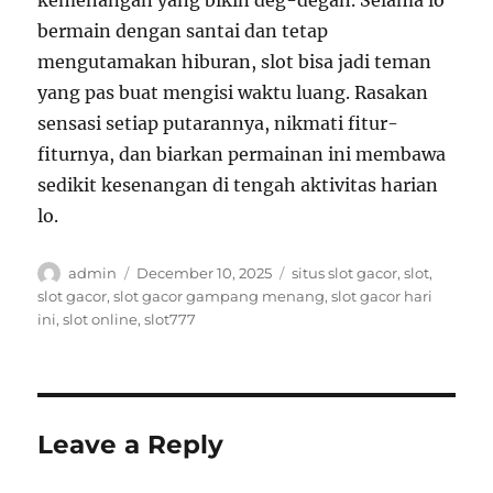
kemenangan yang bikin deg-degan. Selama lo
bermain dengan santai dan tetap
mengutamakan hiburan, slot bisa jadi teman
yang pas buat mengisi waktu luang. Rasakan
sensasi setiap putarannya, nikmati fitur-
fiturnya, dan biarkan permainan ini membawa
sedikit kesenangan di tengah aktivitas harian
lo.
Author
Posted
Tags
admin
December 10, 2025
situs slot gacor
,
slot
,
on
slot gacor
,
slot gacor gampang menang
,
slot gacor hari
ini
,
slot online
,
slot777
Leave a Reply