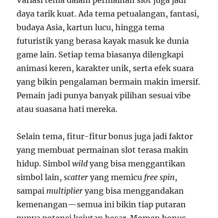
Variasi tema dalam permainan slot juga jadi
daya tarik kuat. Ada tema petualangan, fantasi,
budaya Asia, kartun lucu, hingga tema
futuristik yang berasa kayak masuk ke dunia
game lain. Setiap tema biasanya dilengkapi
animasi keren, karakter unik, serta efek suara
yang bikin pengalaman bermain makin imersif.
Pemain jadi punya banyak pilihan sesuai vibe
atau suasana hati mereka.
Selain tema, fitur-fitur bonus juga jadi faktor
yang membuat permainan slot terasa makin
hidup. Simbol
wild
yang bisa menggantikan
simbol lain,
scatter
yang memicu
free spin
,
sampai
multiplier
yang bisa menggandakan
kemenangan—semua ini bikin tiap putaran