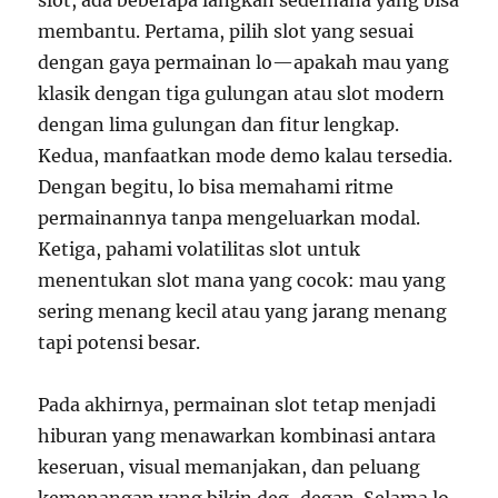
slot, ada beberapa langkah sederhana yang bisa
membantu. Pertama, pilih slot yang sesuai
dengan gaya permainan lo—apakah mau yang
klasik dengan tiga gulungan atau slot modern
dengan lima gulungan dan fitur lengkap.
Kedua, manfaatkan mode demo kalau tersedia.
Dengan begitu, lo bisa memahami ritme
permainannya tanpa mengeluarkan modal.
Ketiga, pahami volatilitas slot untuk
menentukan slot mana yang cocok: mau yang
sering menang kecil atau yang jarang menang
tapi potensi besar.
Pada akhirnya, permainan slot tetap menjadi
hiburan yang menawarkan kombinasi antara
keseruan, visual memanjakan, dan peluang