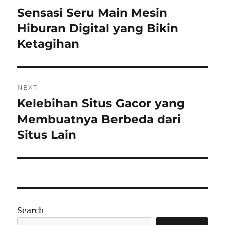
navigation
Sensasi Seru Main Mesin
Previous
post:
Hiburan Digital yang Bikin
Ketagihan
NEXT
Kelebihan Situs Gacor yang
Next
post:
Membuatnya Berbeda dari
Situs Lain
Search