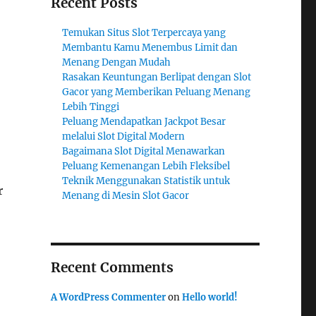
Recent Posts
Temukan Situs Slot Terpercaya yang
Membantu Kamu Menembus Limit dan
Menang Dengan Mudah
Rasakan Keuntungan Berlipat dengan Slot
Gacor yang Memberikan Peluang Menang
Lebih Tinggi
Peluang Mendapatkan Jackpot Besar
melalui Slot Digital Modern
Bagaimana Slot Digital Menawarkan
Peluang Kemenangan Lebih Fleksibel
Teknik Menggunakan Statistik untuk
r
Menang di Mesin Slot Gacor
Recent Comments
A WordPress Commenter
on
Hello world!