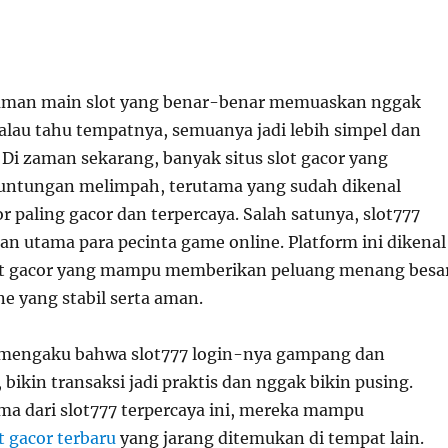
aman main slot yang benar-benar memuaskan nggak
alau tahu tempatnya, semuanya jadi lebih simpel dan
i zaman sekarang, banyak situs slot gacor yang
ntungan melimpah, terutama yang sudah dikenal
or paling gacor dan terpercaya. Salah satunya, slot777
an utama para pecinta game online. Platform ini dikenal
lot gacor yang mampu memberikan peluang menang besa
ne yang stabil serta aman.
mengaku bahwa slot777 login-nya gampang dan
 bikin transaksi jadi praktis dan nggak bikin pusing.
a dari slot777 terpercaya ini, mereka mampu
t gacor terbaru
yang jarang ditemukan di tempat lain.