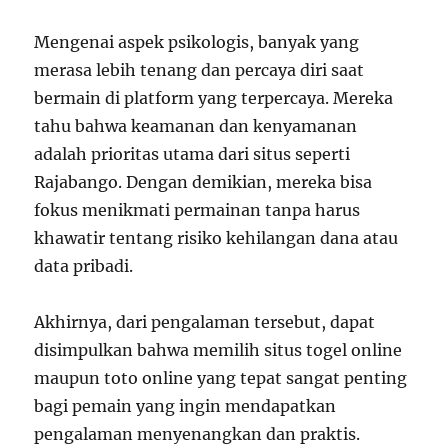
Mengenai aspek psikologis, banyak yang
merasa lebih tenang dan percaya diri saat
bermain di platform yang terpercaya. Mereka
tahu bahwa keamanan dan kenyamanan
adalah prioritas utama dari situs seperti
Rajabango. Dengan demikian, mereka bisa
fokus menikmati permainan tanpa harus
khawatir tentang risiko kehilangan dana atau
data pribadi.
Akhirnya, dari pengalaman tersebut, dapat
disimpulkan bahwa memilih situs togel online
maupun toto online yang tepat sangat penting
bagi pemain yang ingin mendapatkan
pengalaman menyenangkan dan praktis.