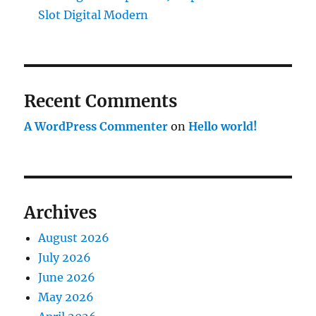
Slot Digital Modern
Recent Comments
A WordPress Commenter
on
Hello world!
Archives
August 2026
July 2026
June 2026
May 2026