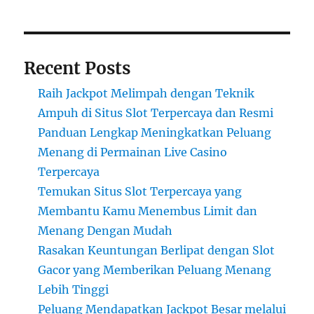
Recent Posts
Raih Jackpot Melimpah dengan Teknik
Ampuh di Situs Slot Terpercaya dan Resmi
Panduan Lengkap Meningkatkan Peluang
Menang di Permainan Live Casino
Terpercaya
Temukan Situs Slot Terpercaya yang
Membantu Kamu Menembus Limit dan
Menang Dengan Mudah
Rasakan Keuntungan Berlipat dengan Slot
Gacor yang Memberikan Peluang Menang
Lebih Tinggi
Peluang Mendapatkan Jackpot Besar melalui