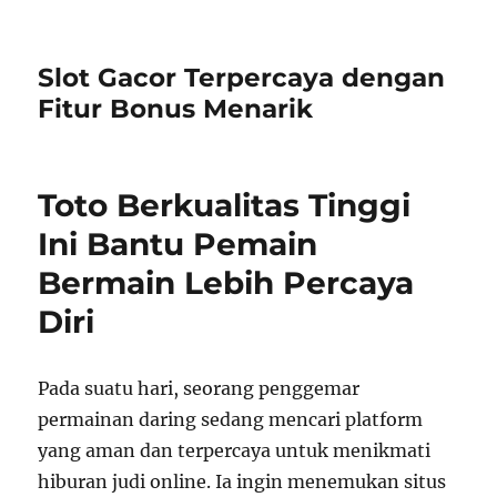
Slot Gacor Terpercaya dengan
Fitur Bonus Menarik
Toto Berkualitas Tinggi
Ini Bantu Pemain
Bermain Lebih Percaya
Diri
Pada suatu hari, seorang penggemar
permainan daring sedang mencari platform
yang aman dan terpercaya untuk menikmati
hiburan judi online. Ia ingin menemukan situs