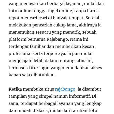
yang menawarkan berbagai layanan, mulai dari
toto online hingga togel online, tanpa harus
repot mencari-cari di banyak tempat. Setelah
melakukan pencarian cukup lama, akhirnya ia
menemukan sesuatu yang menarik, sebuah
platform bernama Rajabango. Nama ini
terdengar familiar dan memberikan kesan
profesional serta terpercaya. Ia pun mulai
menjelajahi lebih dalam tentang situs ini,
termasuk fitur login yang memudahkan akses
kapan saja dibutuhkan.
Ketika membuka situs
rajabango
, ia disambut
tampilan yang simpel namun informatif. Di
sana, terdapat berbagai layanan yang lengkap
dan mudah diakses, mulai dari taruhan toto