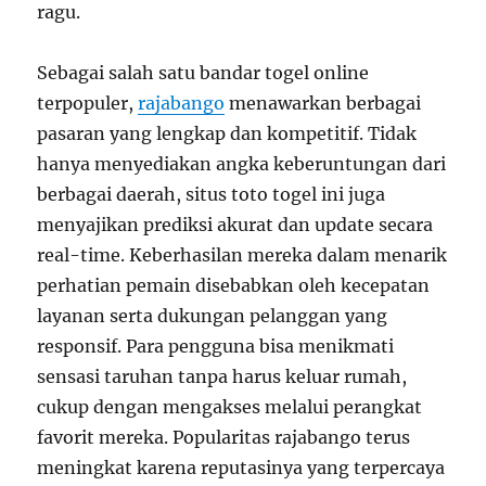
ragu.
Sebagai salah satu bandar togel online
terpopuler,
rajabango
menawarkan berbagai
pasaran yang lengkap dan kompetitif. Tidak
hanya menyediakan angka keberuntungan dari
berbagai daerah, situs toto togel ini juga
menyajikan prediksi akurat dan update secara
real-time. Keberhasilan mereka dalam menarik
perhatian pemain disebabkan oleh kecepatan
layanan serta dukungan pelanggan yang
responsif. Para pengguna bisa menikmati
sensasi taruhan tanpa harus keluar rumah,
cukup dengan mengakses melalui perangkat
favorit mereka. Popularitas rajabango terus
meningkat karena reputasinya yang terpercaya