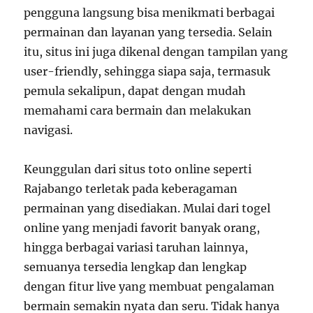
pengguna langsung bisa menikmati berbagai
permainan dan layanan yang tersedia. Selain
itu, situs ini juga dikenal dengan tampilan yang
user-friendly, sehingga siapa saja, termasuk
pemula sekalipun, dapat dengan mudah
memahami cara bermain dan melakukan
navigasi.
Keunggulan dari situs toto online seperti
Rajabango terletak pada keberagaman
permainan yang disediakan. Mulai dari togel
online yang menjadi favorit banyak orang,
hingga berbagai variasi taruhan lainnya,
semuanya tersedia lengkap dan lengkap
dengan fitur live yang membuat pengalaman
bermain semakin nyata dan seru. Tidak hanya