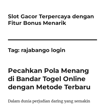
Slot Gacor Terpercaya dengan
Fitur Bonus Menarik
Tag:
rajabango login
Pecahkan Pola Menang
di Bandar Togel Online
dengan Metode Terbaru
Dalam dunia perjudian daring yang semakin