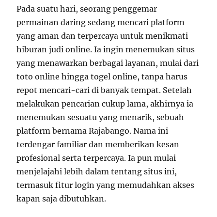
Pada suatu hari, seorang penggemar
permainan daring sedang mencari platform
yang aman dan terpercaya untuk menikmati
hiburan judi online. Ia ingin menemukan situs
yang menawarkan berbagai layanan, mulai dari
toto online hingga togel online, tanpa harus
repot mencari-cari di banyak tempat. Setelah
melakukan pencarian cukup lama, akhirnya ia
menemukan sesuatu yang menarik, sebuah
platform bernama Rajabango. Nama ini
terdengar familiar dan memberikan kesan
profesional serta terpercaya. Ia pun mulai
menjelajahi lebih dalam tentang situs ini,
termasuk fitur login yang memudahkan akses
kapan saja dibutuhkan.