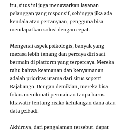
itu, situs ini juga menawarkan layanan
pelanggan yang responsif, sehingga jika ada
kendala atau pertanyaan, pengguna bisa
mendapatkan solusi dengan cepat.
Mengenai aspek psikologis, banyak yang
merasa lebih tenang dan percaya diri saat
bermain di platform yang terpercaya. Mereka
tahu bahwa keamanan dan kenyamanan
adalah prioritas utama dari situs seperti
Rajabango. Dengan demikian, mereka bisa
fokus menikmati permainan tanpa harus
khawatir tentang risiko kehilangan dana atau
data pribadi.
Akhirnya, dari pengalaman tersebut, dapat