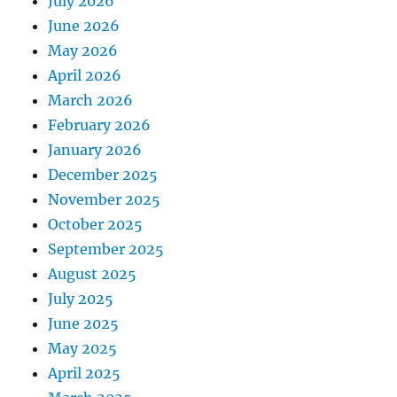
July 2026
June 2026
May 2026
April 2026
March 2026
February 2026
January 2026
December 2025
November 2025
October 2025
September 2025
August 2025
July 2025
June 2025
May 2025
April 2025