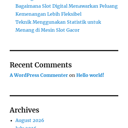
Bagaimana Slot Digital Menawarkan Peluang
Kemenangan Lebih Fleksibel
Teknik Menggunakan Statistik untuk
Menang di Mesin Slot Gacor
Recent Comments
A WordPress Commenter
on
Hello world!
Archives
August 2026