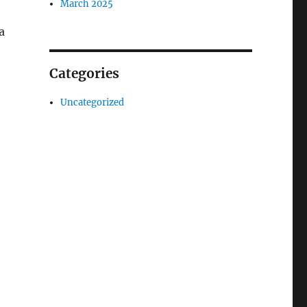
March 2025
a
Categories
Uncategorized