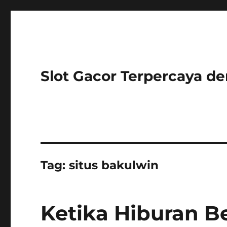
Slot Gacor Terpercaya d
Tag:
situs bakulwin
Ketika Hiburan Be