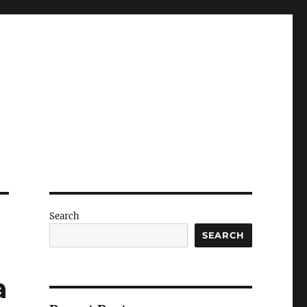
Search
SEARCH
a