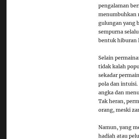
pengalaman berm
menumbuhkan ras
gulungan yang b
sempurna selalu
bentuk hiburan 
Selain permaina
tidak kalah pop
sekadar permai
pola dan intuis
angka dan menu
Tak heran, perma
orang, meski za
Namun, yang 
hadiah atau pel