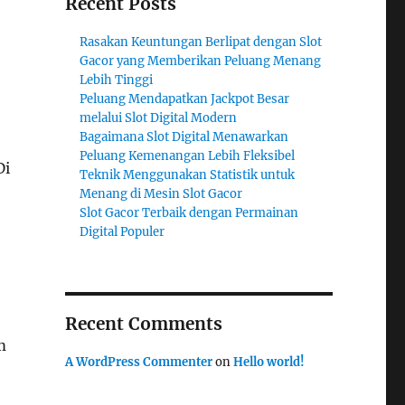
Recent Posts
Rasakan Keuntungan Berlipat dengan Slot
Gacor yang Memberikan Peluang Menang
Lebih Tinggi
Peluang Mendapatkan Jackpot Besar
melalui Slot Digital Modern
Bagaimana Slot Digital Menawarkan
Peluang Kemenangan Lebih Fleksibel
Di
Teknik Menggunakan Statistik untuk
Menang di Mesin Slot Gacor
Slot Gacor Terbaik dengan Permainan
Digital Populer
Recent Comments
m
A WordPress Commenter
on
Hello world!