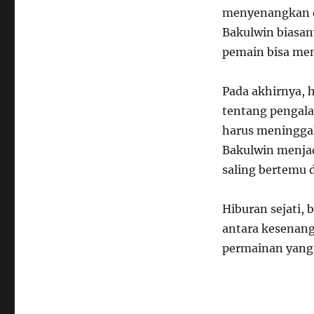
menyenangkan da
Bakulwin biasan
pemain bisa men
Pada akhirnya, 
tentang pengala
harus meninggal
Bakulwin menjad
saling bertemu
Hiburan sejati,
antara kesenanga
permainan yang 