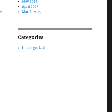
May 2025
April 2025
a
March 2025
Categories
Uncategorized