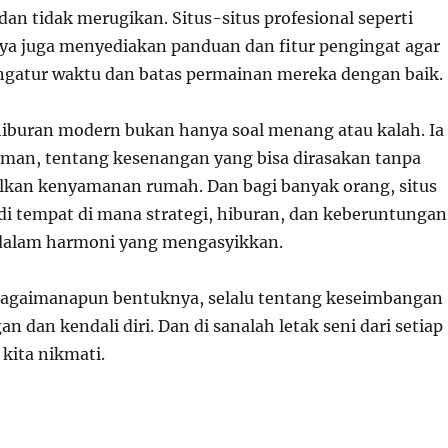
n tidak merugikan. Situs-situs profesional seperti
ya juga menyediakan panduan dan fitur pengingat agar
gatur waktu dan batas permainan mereka dengan baik.
hiburan modern bukan hanya soal menang atau kalah. Ia
man, tentang kesenangan yang bisa dirasakan tanpa
kan kenyamanan rumah. Dan bagi banyak orang, situs
i tempat di mana strategi, hiburan, dan keberuntungan
 dalam harmoni yang mengasyikkan.
 bagaimanapun bentuknya, selalu tentang keseimbangan
n dan kendali diri. Dan di sanalah letak seni dari setiap
kita nikmati.