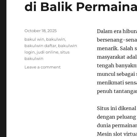
di Balik Permain
Posted
October 18, 2025
Dalam era hibur
on
Tags
bakul win
,
bakulwin
,
bersenang-senan
bakulwin daftar
,
bakulwin
menarik. Salah 
login
,
judi online
,
situs
masyarakat adal
bakulwin
tengah banyakny
on
Leave a comment
Ketika
muncul sebagai 
Hiburan
menikmati sensa
Bertemu
penuh tantanga
Strategi:
Cerita
di
Situs ini dike
Balik
dengan peluang
Permainan
Modern
dunia permainan
Mesin slot virt