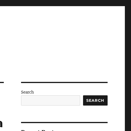
Search
SEARCH
a