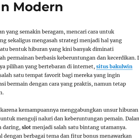
an Modern
an yang semakin beragam, mencari cara untuk
g sekaligus mengasah strategi menjadi hal yang
satu bentuk hiburan yang kini banyak diminati
ah permainan berbasis keberuntungan dan kecerdikan. 
a pilihan yang bertebaran di internet,
situs bakulwin
salah satu tempat favorit bagi mereka yang ingin
si bermain dengan cara yang praktis, namun tetap
n.
nal karena kemampuannya menggabungkan unsur hiburan
 untuk menguji naluri dan keberuntungan pemain. Dala
 daring,
slot
menjadi salah satu bintang utamanya.
ual dengan berbagai tema dan fitur bonus menawarkan