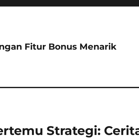
engan Fitur Bonus Menarik
rtemu Strategi: Cerit