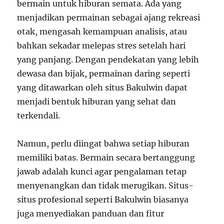
bermain untuk hiburan semata. Ada yang
menjadikan permainan sebagai ajang rekreasi
otak, mengasah kemampuan analisis, atau
bahkan sekadar melepas stres setelah hari
yang panjang. Dengan pendekatan yang lebih
dewasa dan bijak, permainan daring seperti
yang ditawarkan oleh situs Bakulwin dapat
menjadi bentuk hiburan yang sehat dan
terkendali.
Namun, perlu diingat bahwa setiap hiburan
memiliki batas. Bermain secara bertanggung
jawab adalah kunci agar pengalaman tetap
menyenangkan dan tidak merugikan. Situs-
situs profesional seperti Bakulwin biasanya
juga menyediakan panduan dan fitur