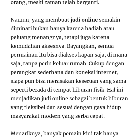
orang, meski zaman telah berganti.
Namun, yang membuat
judi online
semakin
diminati bukan hanya karena hadiah atau
peluang menangnya, tetapi juga karena
kemudahan aksesnya. Bayangkan, semua
permainan itu bisa diakses kapan saja, di mana
saja, tanpa perlu keluar rumah. Cukup dengan
perangkat sederhana dan koneksi internet,
siapa pun bisa merasakan keseruan yang sama
seperti berada di tempat hiburan fisik. Hal ini
menjadikan judi online sebagai bentuk hiburan
yang fleksibel dan sesuai dengan gaya hidup
masyarakat modern yang serba cepat.
Menariknya, banyak pemain kini tak hanya