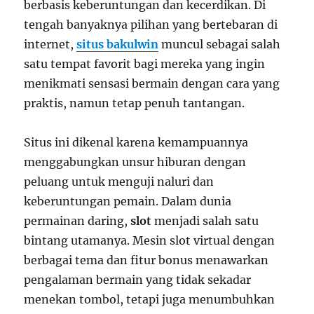
berbasis keberuntungan dan kecerdikan. Di
tengah banyaknya pilihan yang bertebaran di
internet,
situs bakulwin
muncul sebagai salah
satu tempat favorit bagi mereka yang ingin
menikmati sensasi bermain dengan cara yang
praktis, namun tetap penuh tantangan.
Situs ini dikenal karena kemampuannya
menggabungkan unsur hiburan dengan
peluang untuk menguji naluri dan
keberuntungan pemain. Dalam dunia
permainan daring,
slot
menjadi salah satu
bintang utamanya. Mesin slot virtual dengan
berbagai tema dan fitur bonus menawarkan
pengalaman bermain yang tidak sekadar
menekan tombol, tetapi juga menumbuhkan