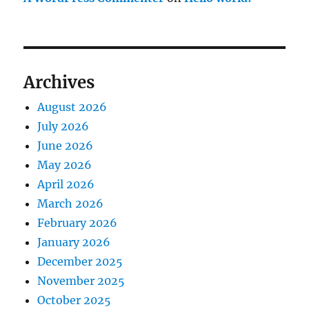
Archives
August 2026
July 2026
June 2026
May 2026
April 2026
March 2026
February 2026
January 2026
December 2025
November 2025
October 2025