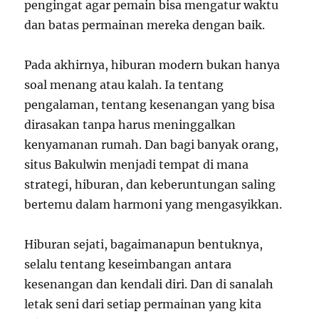
pengingat agar pemain bisa mengatur waktu
dan batas permainan mereka dengan baik.
Pada akhirnya, hiburan modern bukan hanya
soal menang atau kalah. Ia tentang
pengalaman, tentang kesenangan yang bisa
dirasakan tanpa harus meninggalkan
kenyamanan rumah. Dan bagi banyak orang,
situs Bakulwin menjadi tempat di mana
strategi, hiburan, dan keberuntungan saling
bertemu dalam harmoni yang mengasyikkan.
Hiburan sejati, bagaimanapun bentuknya,
selalu tentang keseimbangan antara
kesenangan dan kendali diri. Dan di sanalah
letak seni dari setiap permainan yang kita