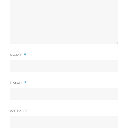
NAME
*
EMAIL
*
WEBSITE