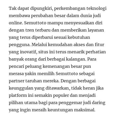
Tak dapat dipungkiri, perkembangan teknologi
membawa perubahan besar dalam dunia judi
online. Semuttoto mampu menyesuaikan diri
dengan tren terbaru dan memberikan layanan
yang terus diperbarui sesuai kebutuhan
pengguna. Melalui kemudahan akses dan fitur
yang inovatif, situs ini terus menarik perhatian
banyak orang dari berbagai kalangan. Para
pencari peluang kemenangan besar pun
merasa yakin memilih Semuttoto sebagai
partner taruhan mereka. Dengan berbagai
keunggulan yang ditawarkan, tidak heran jika
platform ini semakin populer dan menjadi
pilihan utama bagi para penggemar judi daring
yang ingin meraih keuntungan maksimal.