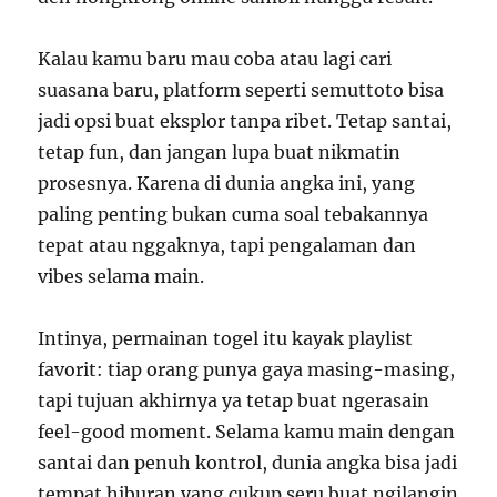
Kalau kamu baru mau coba atau lagi cari
suasana baru, platform seperti semuttoto bisa
jadi opsi buat eksplor tanpa ribet. Tetap santai,
tetap fun, dan jangan lupa buat nikmatin
prosesnya. Karena di dunia angka ini, yang
paling penting bukan cuma soal tebakannya
tepat atau nggaknya, tapi pengalaman dan
vibes selama main.
Intinya, permainan togel itu kayak playlist
favorit: tiap orang punya gaya masing-masing,
tapi tujuan akhirnya ya tetap buat ngerasain
feel-good moment. Selama kamu main dengan
santai dan penuh kontrol, dunia angka bisa jadi
tempat hiburan yang cukup seru buat ngilangin