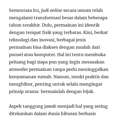
Sementara itu,
judi online
secara umum telah
mengalami transformasi besar dalam beberapa
tahun terakhir. Dulu, permainan ini identik
dengan tempat fisik yang terbatas. Kini, berkat
teknologi dan inovasi, berbagai jenis
permainan bisa diakses dengan mudah dari
ponsel atau komputer. Hal ini tentu membuka
peluang bagi siapa pun yang ingin merasakan
atmosfer permainan tanpa perlu meninggalkan
kenyamanan rumah. Namun, meski praktis dan
menghibur, penting untuk selalu mengingat
prinsip utama: bermainlah dengan bijak.
Aspek tanggung jawab menjadi hal yang sering
ditekankan dalam dunia hiburan berbasis