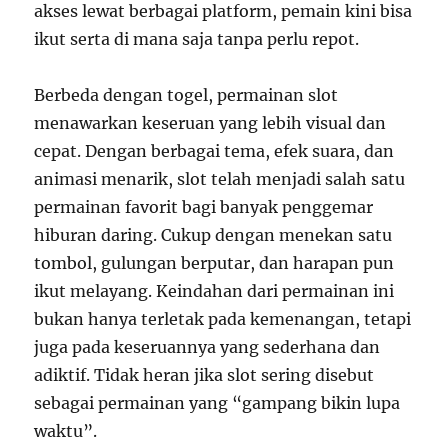
akses lewat berbagai platform, pemain kini bisa
ikut serta di mana saja tanpa perlu repot.
Berbeda dengan togel, permainan slot
menawarkan keseruan yang lebih visual dan
cepat. Dengan berbagai tema, efek suara, dan
animasi menarik, slot telah menjadi salah satu
permainan favorit bagi banyak penggemar
hiburan daring. Cukup dengan menekan satu
tombol, gulungan berputar, dan harapan pun
ikut melayang. Keindahan dari permainan ini
bukan hanya terletak pada kemenangan, tetapi
juga pada keseruannya yang sederhana dan
adiktif. Tidak heran jika slot sering disebut
sebagai permainan yang “gampang bikin lupa
waktu”.