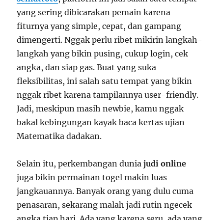
yang sering dibicarakan pemain karena
fiturnya yang simple, cepat, dan gampang
dimengerti. Nggak perlu ribet mikirin langkah-
langkah yang bikin pusing, cukup login, cek
angka, dan siap gas. Buat yang suka
fleksibilitas, ini salah satu tempat yang bikin
nggak ribet karena tampilannya user-friendly.
Jadi, meskipun masih newbie, kamu nggak
bakal kebingungan kayak baca kertas ujian
Matematika dadakan.
Selain itu, perkembangan dunia
judi online
juga bikin permainan togel makin luas
jangkauannya. Banyak orang yang dulu cuma
penasaran, sekarang malah jadi rutin ngecek
angka tiap hari. Ada yang karena seru, ada yang