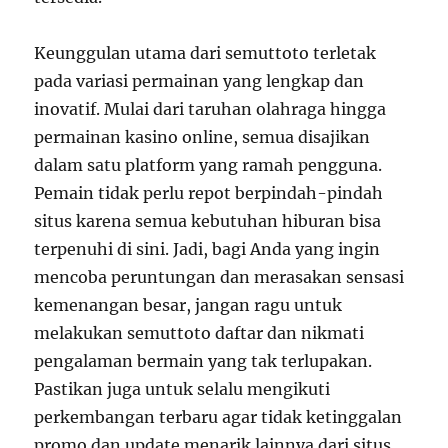
Keunggulan utama dari semuttoto terletak
pada variasi permainan yang lengkap dan
inovatif. Mulai dari taruhan olahraga hingga
permainan kasino online, semua disajikan
dalam satu platform yang ramah pengguna.
Pemain tidak perlu repot berpindah-pindah
situs karena semua kebutuhan hiburan bisa
terpenuhi di sini. Jadi, bagi Anda yang ingin
mencoba peruntungan dan merasakan sensasi
kemenangan besar, jangan ragu untuk
melakukan semuttoto daftar dan nikmati
pengalaman bermain yang tak terlupakan.
Pastikan juga untuk selalu mengikuti
perkembangan terbaru agar tidak ketinggalan
promo dan update menarik lainnya dari situs