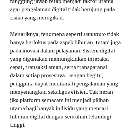
tanggung jawab tetap menjadi faktor utama
agar pengalaman digital tidak berujung pada
risiko yang merugikan.
Menariknya, fenomena seperti
semuttoto
tidak
hanya berfokus pada aspek hiburan, tetapi juga
pada inovasi dalam pelayanan. Sistem digital
yang digunakan memungkinkan interaksi
cepat, transaksi aman, serta transparansi
dalam setiap prosesnya. Dengan begitu,
pengguna dapat menikmati pengalaman yang
menyenangkan sekaligus efisien. Tak heran
jika platform semacam ini menjadi pilihan
utama bagi banyak individu yang mencari
hiburan digital dengan sentuhan teknologi
tinggi.