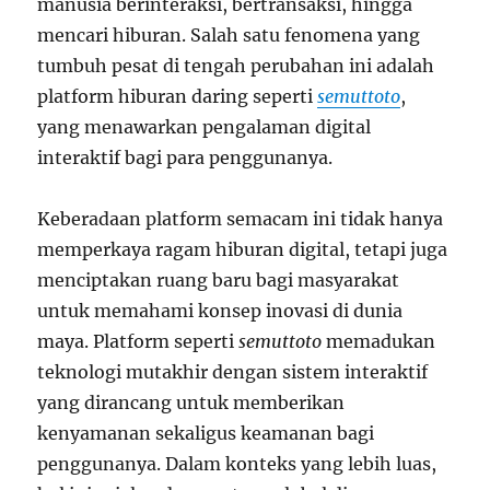
manusia berinteraksi, bertransaksi, hingga
mencari hiburan. Salah satu fenomena yang
tumbuh pesat di tengah perubahan ini adalah
platform hiburan daring seperti
semuttoto
,
yang menawarkan pengalaman digital
interaktif bagi para penggunanya.
Keberadaan platform semacam ini tidak hanya
memperkaya ragam hiburan digital, tetapi juga
menciptakan ruang baru bagi masyarakat
untuk memahami konsep inovasi di dunia
maya. Platform seperti
semuttoto
memadukan
teknologi mutakhir dengan sistem interaktif
yang dirancang untuk memberikan
kenyamanan sekaligus keamanan bagi
penggunanya. Dalam konteks yang lebih luas,