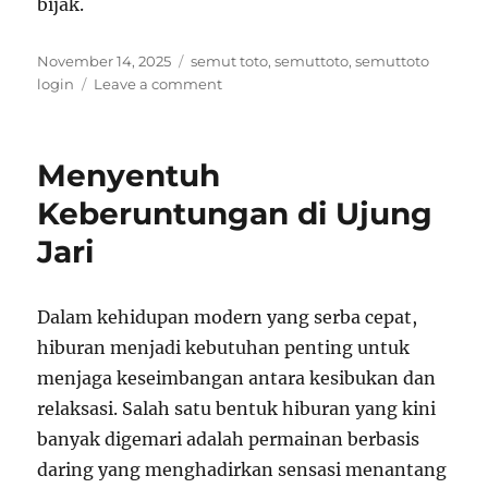
bijak.
Posted
Tags
November 14, 2025
semut toto
,
semuttoto
,
semuttoto
on
on
login
Leave a comment
Menyelami
Dunia
Digital
Menyentuh
dengan
Peluang
Keberuntungan di Ujung
dan
Jari
Strategi
Cerdas
Dalam kehidupan modern yang serba cepat,
hiburan menjadi kebutuhan penting untuk
menjaga keseimbangan antara kesibukan dan
relaksasi. Salah satu bentuk hiburan yang kini
banyak digemari adalah permainan berbasis
daring yang menghadirkan sensasi menantang