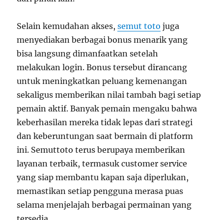
Selain kemudahan akses,
semut toto
juga
menyediakan berbagai bonus menarik yang
bisa langsung dimanfaatkan setelah
melakukan login. Bonus tersebut dirancang
untuk meningkatkan peluang kemenangan
sekaligus memberikan nilai tambah bagi setiap
pemain aktif. Banyak pemain mengaku bahwa
keberhasilan mereka tidak lepas dari strategi
dan keberuntungan saat bermain di platform
ini. Semuttoto terus berupaya memberikan
layanan terbaik, termasuk customer service
yang siap membantu kapan saja diperlukan,
memastikan setiap pengguna merasa puas
selama menjelajah berbagai permainan yang
tersedia.