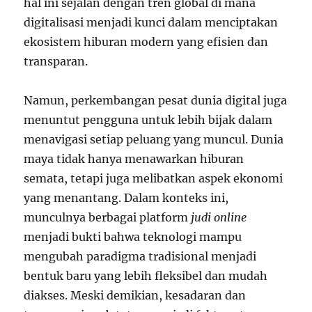
hal ini sejalan dengan tren global di mana
digitalisasi menjadi kunci dalam menciptakan
ekosistem hiburan modern yang efisien dan
transparan.
Namun, perkembangan pesat dunia digital juga
menuntut pengguna untuk lebih bijak dalam
menavigasi setiap peluang yang muncul. Dunia
maya tidak hanya menawarkan hiburan
semata, tetapi juga melibatkan aspek ekonomi
yang menantang. Dalam konteks ini,
munculnya berbagai platform
judi online
menjadi bukti bahwa teknologi mampu
mengubah paradigma tradisional menjadi
bentuk baru yang lebih fleksibel dan mudah
diakses. Meski demikian, kesadaran dan