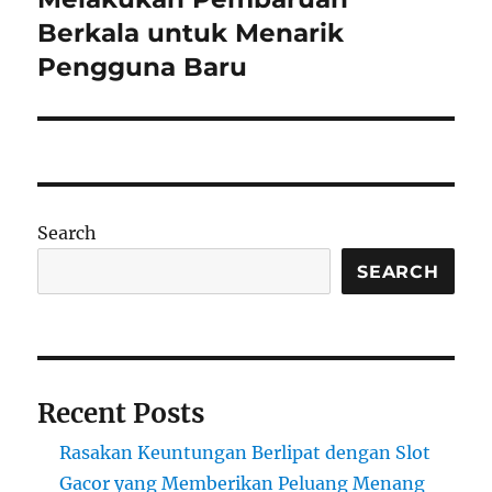
Berkala untuk Menarik
Pengguna Baru
Search
SEARCH
Recent Posts
Rasakan Keuntungan Berlipat dengan Slot
Gacor yang Memberikan Peluang Menang