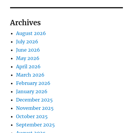
Archives
August 2026
July 2026
June 2026
May 2026
April 2026
March 2026
February 2026
January 2026
December 2025
November 2025
October 2025
September 2025