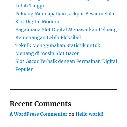
Lebih Tinggi
Peluang Mendapatkan Jackpot Besar melalui
Slot Digital Modern
Bagaimana Slot Digital Menawarkan Peluang
Kemenangan Lebih Fleksibel
Teknik Menggunakan Statistik untuk
Menang di Mesin Slot Gacor
Slot Gacor Terbaik dengan Permainan Digital
Populer
Recent Comments
A WordPress Commenter
on
Hello world!