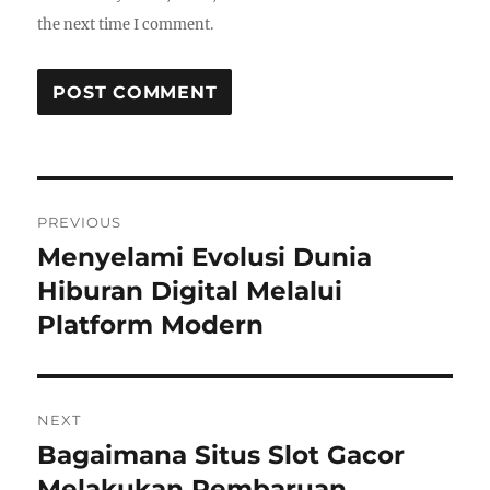
the next time I comment.
Post
PREVIOUS
navigation
Menyelami Evolusi Dunia
Previous
post:
Hiburan Digital Melalui
Platform Modern
NEXT
Bagaimana Situs Slot Gacor
Next
post:
Melakukan Pembaruan