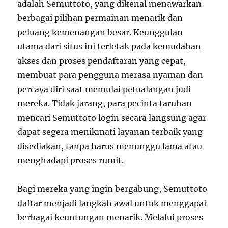
adalah Semuttoto, yang dikenal menawarkan
berbagai pilihan permainan menarik dan
peluang kemenangan besar. Keunggulan
utama dari situs ini terletak pada kemudahan
akses dan proses pendaftaran yang cepat,
membuat para pengguna merasa nyaman dan
percaya diri saat memulai petualangan judi
mereka. Tidak jarang, para pecinta taruhan
mencari Semuttoto login secara langsung agar
dapat segera menikmati layanan terbaik yang
disediakan, tanpa harus menunggu lama atau
menghadapi proses rumit.
Bagi mereka yang ingin bergabung, Semuttoto
daftar menjadi langkah awal untuk menggapai
berbagai keuntungan menarik. Melalui proses