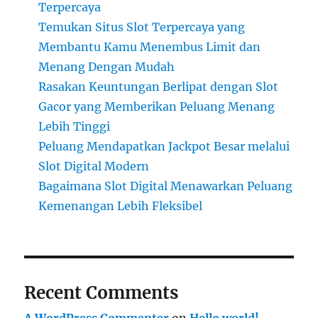
Terpercaya
Temukan Situs Slot Terpercaya yang
Membantu Kamu Menembus Limit dan
Menang Dengan Mudah
Rasakan Keuntungan Berlipat dengan Slot
Gacor yang Memberikan Peluang Menang
Lebih Tinggi
Peluang Mendapatkan Jackpot Besar melalui
Slot Digital Modern
Bagaimana Slot Digital Menawarkan Peluang
Kemenangan Lebih Fleksibel
Recent Comments