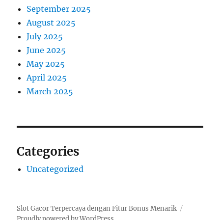
September 2025
August 2025
July 2025
June 2025
May 2025
April 2025
March 2025
Categories
Uncategorized
Slot Gacor Terpercaya dengan Fitur Bonus Menarik
Proudly powered by WordPress