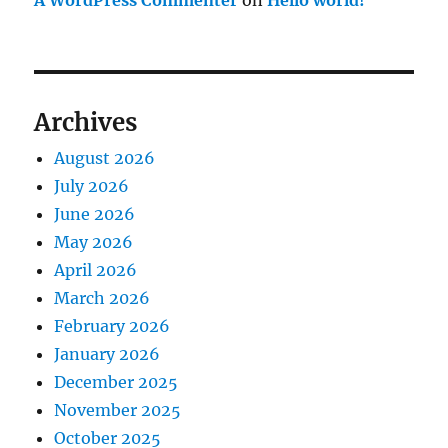
A WordPress Commenter
on
Hello world!
Archives
August 2026
July 2026
June 2026
May 2026
April 2026
March 2026
February 2026
January 2026
December 2025
November 2025
October 2025