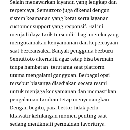
Selain menawarkan layanan yang lengkap dan
terpercaya, Semuttoto juga dikenal dengan
sistem keamanan yang ketat serta layanan
customer support yang responsif. Hal ini
menjadi daya tarik tersendiri bagi mereka yang
mengutamakan kenyamanan dan kepercayaan
saat bertransaksi. Banyak pengguna berburu
Semuttoto alternatif agar tetap bisa bermain
tanpa hambatan, terutama saat platform
utama mengalami gangguan. Berbagai opsi
tersebut biasanya disediakan secara resmi
untuk menjaga kenyamanan dan memastikan
pengalaman taruhan tetap menyenangkan.
Dengan begitu, para bettor tidak perlu
khawatir kehilangan momen penting saat
sedang menikmati permainan favoritnya.