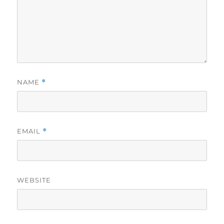
NAME
*
EMAIL
*
WEBSITE