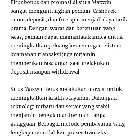
Fitur bonus dan promosi di situs Maxwin
sangat menguntungkan pemain. Cashback,
bonus deposit, dan free spin menjadi daya tarik
utama. Dengan syarat dan ketentuan yang
jelas, pemain dapat memanfaatkannya untuk
meningkatkan peluang kemenangan. Sistem
keamanan transaksi juga terjamin,
memberikan rasa aman saat melakukan
deposit maupun withdrawal.
Situs Maxwin terus melakukan inovasi untuk
meningkatkan kualitas layanan. Dukungan
teknologi terbaru dan server yang stabil
menjamin pengalaman bermain tanpa
gangguan. Berbagai metode pembayaran yang
lengkap memudahkan proses transaksi.