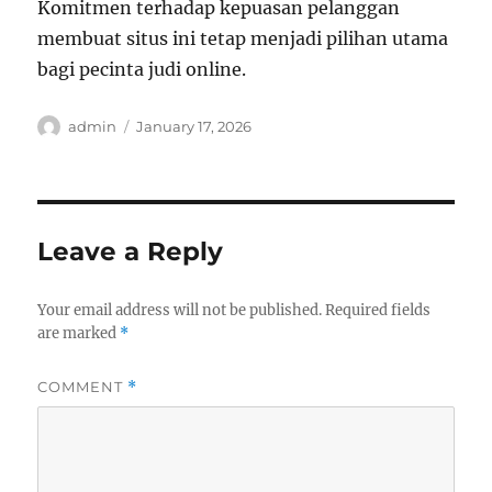
Komitmen terhadap kepuasan pelanggan
membuat situs ini tetap menjadi pilihan utama
bagi pecinta judi online.
Author
Posted
admin
January 17, 2026
on
Leave a Reply
Your email address will not be published.
Required fields
are marked
*
COMMENT
*