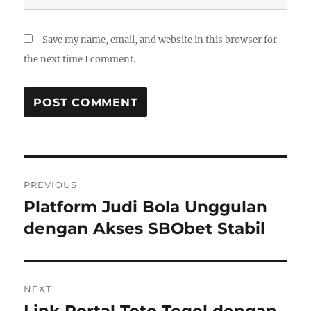
Save my name, email, and website in this browser for
the next time I comment.
Post
PREVIOUS
navigation
Platform Judi Bola Unggulan
Previous
post:
dengan Akses SBObet Stabil
NEXT
Next