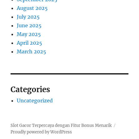
August 2025
July 2025
June 2025
May 2025
April 2025
March 2025
Categories
Uncategorized
Slot Gacor Terpercaya dengan Fitur Bonus Menarik
Proudly powered by WordPress