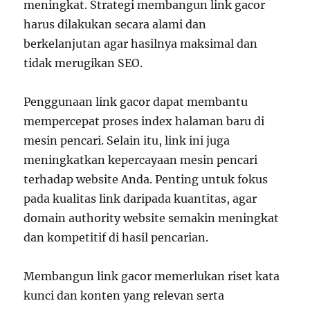
meningkat. Strategi membangun link gacor
harus dilakukan secara alami dan
berkelanjutan agar hasilnya maksimal dan
tidak merugikan SEO.
Penggunaan link gacor dapat membantu
mempercepat proses index halaman baru di
mesin pencari. Selain itu, link ini juga
meningkatkan kepercayaan mesin pencari
terhadap website Anda. Penting untuk fokus
pada kualitas link daripada kuantitas, agar
domain authority website semakin meningkat
dan kompetitif di hasil pencarian.
Membangun link gacor memerlukan riset kata
kunci dan konten yang relevan serta