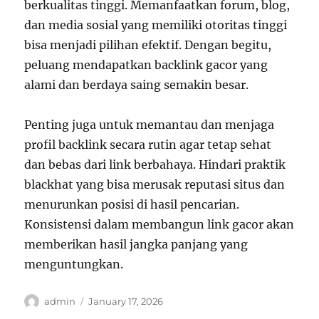
berkualitas tinggi. Memanfaatkan forum, blog,
dan media sosial yang memiliki otoritas tinggi
bisa menjadi pilihan efektif. Dengan begitu,
peluang mendapatkan backlink gacor yang
alami dan berdaya saing semakin besar.
Penting juga untuk memantau dan menjaga
profil backlink secara rutin agar tetap sehat
dan bebas dari link berbahaya. Hindari praktik
blackhat yang bisa merusak reputasi situs dan
menurunkan posisi di hasil pencarian.
Konsistensi dalam membangun link gacor akan
memberikan hasil jangka panjang yang
menguntungkan.
Author
Posted
admin
January 17, 2026
on