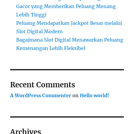
Gacor yang Memberikan Peluang Menang
Lebih Tinggi
Peluang Mendapatkan Jackpot Besar melalui
Slot Digital Modern
Bagaimana Slot Digital Menawarkan Peluang
Kemenangan Lebih Fleksibel
Recent Comments
A WordPress Commenter
on
Hello world!
Archives