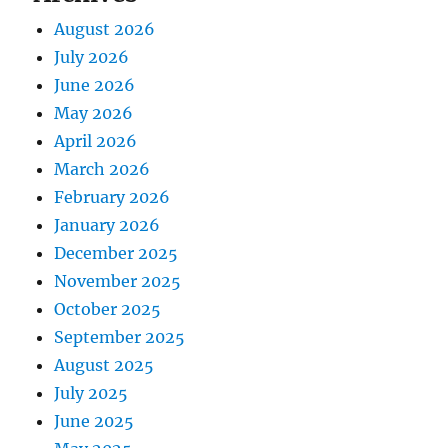
August 2026
July 2026
June 2026
May 2026
April 2026
March 2026
February 2026
January 2026
December 2025
November 2025
October 2025
September 2025
August 2025
July 2025
June 2025